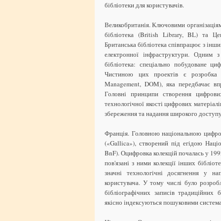
бібліотеки для користувачів.
Великобританія. Ключовими організаціям
бібліотека (British Library, BL) та Ц
Британська бібліотека співпрацює з інш
електронної інфраструктури. Одним з
бібліотека: спеціально побудоване ци
Чистиною цих проектів є розробка с
Management, DOM), яка передбачає впр
Головні принципи створення цифрових
технологічної якості цифрових матеріал
збереження та надання широкого доступу
Франція. Головною національною цифро
(«Gallica»), створений під егідою Націо
BnF). Оцифровка колекцій почалась у 1992
пов'язані з ними колекції інших бібліо
значні технологічні досягнення у на
користувача. У тому числі було розроб
бібліографічних записів традиційних 
якісно індексуються пошуковими система