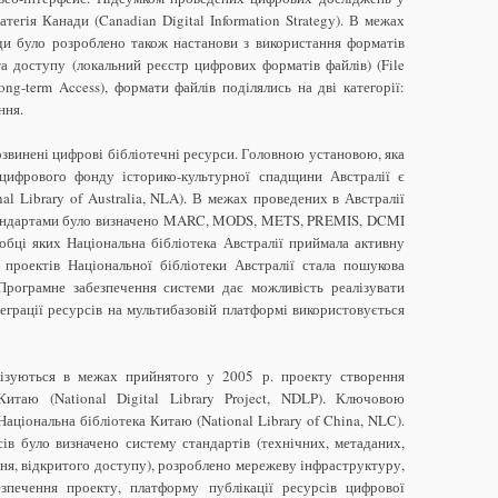
тегія Канади (Canadian Digital Information Strategy). В межах
ди було розроблено також настанови з використання форматів
а доступу (локальний реєстр цифрових форматів файлів) (File
Long-term Access), формати файлів поділялись на дві категорії:
ння.
озвинені цифрові бібліотечні ресурси. Головною установою, яка
цифрового фонду історико-культурної спадщини Австралії є
nal Library of Australia, NLA). В межах проведених в Австралії
тандартами було визначено MARC, MODS, METS, PREMIS, DCMI
зробці яких Національна бібліотека Австралії приймала активну
 проектів Національної бібліотеки Австралії стала пошукова
/). Програмне забезпечення системи дає можливість реалізувати
теграції ресурсів на мультибазовій платформі використовується
лізуються в межах прийнятого у 2005 р. проекту створення
Китаю (National Digital Library Project, NDLP). Ключовою
Національна бібліотека Китаю (National Library of China, NLC).
ів було визначено систему стандартів (технічних, метаданих,
ня, відкритого доступу), розроблено мережеву інфраструктуру,
зпечення проекту, платформу публікації ресурсів цифрової