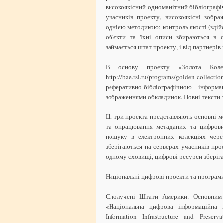
високоякісний одноманітний бібліографіч
учасників проекту, високоякісні зобр
однією методикою; контроль якості (зді
об'єкти та їхні описи збираються в 
займається штат проекту, і від партнерів
В основу проекту «Золота Колекц
http://bae.rsl.ru/programs/golden-colle
реферативно-бібліографічною інфор
зображеннями обкладинок. Повні тексти т
Ці три проекта представляють основні мо
та опрацювання метаданих та цифрових
пошуку в електронних колекціях чере
зберігаються на серверах учасників про
одному сховищі, цифрові ресурси зберіга
Національні цифрові проекти та програм
Сполучені Штати Америки. Основним
«Національна цифрова інформаційна і
Information Infrastructure and Prese