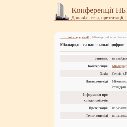
Конференції Н
Доповіді, тези, презентації, 
Поточні конференції
Міжнародні та національн
»
Міжнародні та національні цифрові б
Заявник
не знайде
Конференція
Міжнародн
Захід
Секція 4.Е
Назва доповіді
Міжнародні
стандарти
Інформація про
співдоповідачів
Презентація
не завант
Текст доповіді
не завант