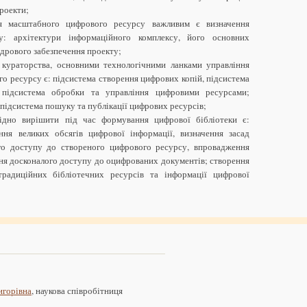
роекти;
я масштабного цифрового ресурсу важливим є визначення
у: архітектури інформаційного комплексу, його основних
адрового забезпечення проекту;
о кураторства, основними технологічними ланками управління
о ресурсу є: підсистема створення цифрових копій, підсистема
 підсистема обробки та управління цифровими ресурсами;
підсистема пошуку та публікації цифрових ресурсів;
ідно вирішити під час формування цифрової бібліотеки є:
ння великих обсягів цифрової інформації, визначення засад
го доступу до створеного цифрового ресурсу, впровадження
ення досконалого доступу до оцифрованих документів; створення
традиційних бібліотечних ресурсів та інформації цифрової
игорівна
, наукова співробітниця