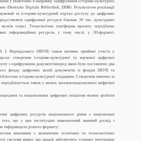
аним у Німеччині в напрямку оцифрування історико-культурної
и (Deutsche Digitale Bibliothek, DDB). Результатом реалізації
науковий та історико-культурний портал доступу до цифрових
представляти оцифровані ресурси близько 30 тис. культурних
к, музеїв тощо). Технологічна платформа проекту передбачає
их інформаційних ресурсів, у тому числі, у 3D-форматі,
 В. І. Вернадського (НБУВ) також активно приймає участь у
есах створення історико-культурної та наукової цифрової
рупу з оцифрування документівперед якою було поставлено два
вого фонду цифрових копій документів із фондів НБУВ та
бібліотеки історико-культурної спадщини. Створення значних за
 передбачається також у межах загальнонаціональної цифрової
жнародних та національних цифрових ініціатив можна зробити
енні цифрових ресурсів національного рівня є національні
 того, що у цих інституціях накопичений значний досвід з
ою інформацією різного формату;
іотеки важливим є визначення технічних та технологічних
тої системи вимог, що надалі забезпечить успішну інтеграцію