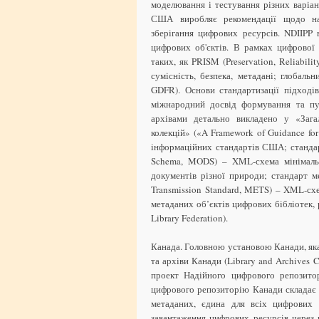
моделювання і тестування різних варіан
США виробляє рекомендації щодо най
зберігання цифрових ресурсів. NDIIPP 
цифрових об'єктів. В рамках цифрової
таких, як PRISM (Preservation, Reliability
сумісність, безпека, метадані; глобаль
GDFR). Основи стандартизації підході
міжнародний досвід формування та пуб
архівами детально викладено у «Зага
колекцій» («A Framework of Guidance for 
інформаційних стандартів США; стандарт
Schema, MODS) – XML-схема мінімальн
документів різної природи; стандарт м
Transmission Standard, METS) – XML-сх
метаданих об’єктів цифрових бібліотек, 
Library Federation).
Канада. Головною установою Канади, яка
та архіви Канади (Library and Archives
проект Надійного цифрового репозитор
цифрового репозиторію Канади складає с
метаданих, єдина для всіх цифрових 
завантаження цифрових ресурсів через