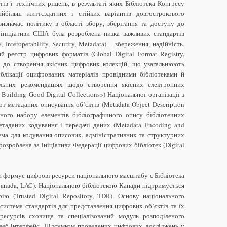
тів і технічних рішень, в результаті яких Бібліотека Конгресу
більш життєздатних і стійких варіантів довгострокового
визначає політику в області збору, зберігання та доступу до
 ініціативи США була розроблена низка важливих стандартів
, Interoperability, Security, Metadata) – збереження, надійність,
ний реєстр цифрових форматів (Global Digital Format Registry,
в до створення якісних цифрових колекцій, що узагальнюють
лікації оцифрованих матеріалів провідними бібліотеками й
льних рекомендаціях щодо створення якісних електронних
Building Good Digital Collections») Національної організації з
 метаданих описування об’єктів (Metadata Object Description
ого набору елементів бібліографічного опису бібліотечних
етаданих кодування і передачі даних (Metadata Encoding and
ема для кодування описових, адміністративних та структурних
розроблена за ініціативи Федерації цифрових бібліотек (Digital
 формує цифрові ресурси національного масштабу є Бібліотека
 Canada, LAC). Національною бібліотекою Канади підтримується
ію (Trusted Digital Repository, TDR). Основу національного
истема стандартів для представлення цифрових об’єктів та їх
ресурсів сховища та спеціалізований модуль розподіленого
 веб-інтерфейс. Підсумком проведених цифрових досліджень у