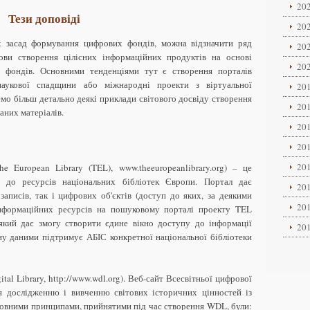
202
Тези доповіді
202
х засад формування цифрових фондів, можна відзначити ряд
202
ови створення цілісних інформаційних продуктів на основі
202
х фондів. Основними тенденціями тут є створення порталів
 наукової спадщини або міжнародні проекти з віртуальної
201
немо більш детально деякі приклади світового досвіду створення
201
аних матеріалів.
201
201
201
e European Library (TEL), www.theeuropeanlibrary.org) – це
п до ресурсів національних бібліотек Європи. Портал дає
201
аписів, так і цифрових об'єктів (доступ до яких, за деякими
201
 інформаційних ресурсів на пошуковому порталі проекту TEL
 який дає змогу створити єдине вікно доступу до інформації
201
ну даними підтримує АБІС конкретної національної бібліотеки
tal Library, http://www.wdl.org). Веб-сайт Всесвітньої цифрової
я дослідженню і вивченню світових історичних цінностей із
основними принципами, прийнятими під час створення WDL, були: