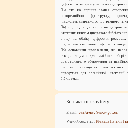
цифрового ресурсу у глобальні цифрові п
3) вже на перших етапах створенн
інформаційної інфраструктури проект
підсистем, апаратного, програмного та к
4) відповідно до ініціатив цифровог
життєвим циклом цифрового бібліотечног
опису та обліку цифрових ресурсів,
підсистема зберігання цифрового фонду; 
5) основними проблемами, які необх
створення умов для надійного зберіга
довготривалого збереження та надійно
системи організації знань для забезпеч
передумов для органічної інтеграції 
бібліотеки.
Контакти оргкомітету
E-mail:
conference@nbuv.gov.ua
Учений секретар:
Білінець Наталія Гр