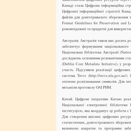
Канаді стала Цифрова інформаційна стра
Цифрової інформаційної стратегії Кана
файлів для довготривалого збереження т
Format Guidelines for Preservation and 
рекомендовані та придатні для використа
Австралія. Австралія також має досить р
забезпечує формування національного 
Національна бібліотека Австралії (Natio
досліджень основними релевантними с
(Dublin Core Metadata Initiative), у ро
участь. Підсумком реалізації цифрових
система Trove (http://trove.nla.gov.au
оптичне розпізнавання символів. Для ін
механізм протоколу OAI PHM.
Китай. Цифрові ініціативи Китаю реа
Національної електронної бібліотеки 
інституцією, яка координує ці роботи є 
Для створення якісних цифрових ресурс
статистичних, довгострокового збережен
визначено апаратне та програмне забе