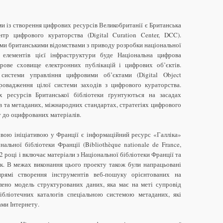
и із створення цифрових ресурсів Великобританії є Британська
ентр цифрового кураторства (Digital Curation Center, DCC).
ими британськими відомствами з приводу розробки національної
 елементів цієї інфраструктури буде Національна цифрова
фрове сховище електронних публікацій і цифрових об’єктів.
истеми управління цифровими об’єктами (Digital Object
овадження цілої системи заходів з цифрового кураторства.
 ресурсів Британської бібліотеки ґрунтуються на засадах
ів та метаданих, міжнародних стандартах, стратегіях цифрового
 до оцифрованих матеріалів.
вою ініціативою у Франції є інформаційний ресурс «Галліка»
нальної бібліотеки Франції (Bibliothèque nationale de France,
 році і включає матеріали з Національної бібліотеки Франції та
тек. В межах виконання цього проекту також були напрацьовані
прямі створення інструментів веб-пошуку орієнтованих на
лено модель структурованих даних, яка має на меті супровід
бібліотечних каталогів спеціальною системою метаданих, які
ми Інтернету.