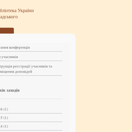
бліотека України
надського
ання конференція
 учасників
трукція реєстрації учасників та
зміщення доповідей
хів заходів
6 (1)
5 (1)
4 (1)