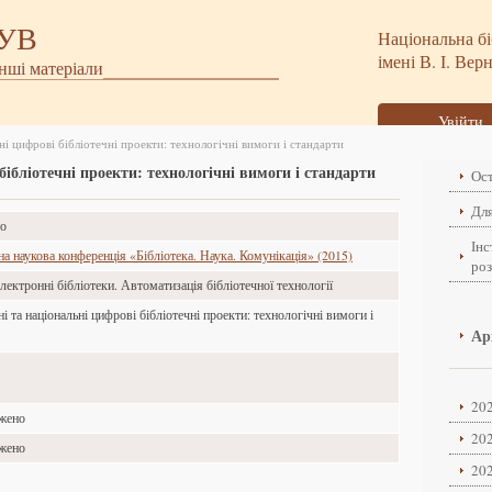
БУВ
Національна бі
імені В. І. Вер
інші матеріали
Увійти
і цифрові бібліотечні проекти: технологічні вимоги і стандарти
ібліотечні проекти: технологічні вимоги і стандарти
Ост
Для
но
Інс
а наукова конференція «Бібліотека. Наука. Комунікація» (2015)
ро
лектронні бібліотеки. Автоматизація бібліотечної технології
 та національні цифрові бібліотечні проекти: технологічні вимоги і
Ар
202
ажено
202
ажено
202