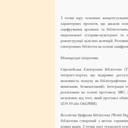
З точки зору основних концептуальни
характерних проектів, що заклали осн
оцифрування архівних та бібліотечни
національної історико-культурної та
реконструкції цілісних колекцій. Розгля
електронних бібліотек на основі оцифров
Міжнародні ініціативи.
Європейська Електронна Бібліотека (Th
інтернет-портал, що відкриває досту
можливість пошуку як бібліографічних з
винятками, безкоштовний). Інтеграція
реалізована на основі протоколу SRU,
незалежно від того, який протокол обмі
(Z39.50 або OAI-PHM).
Всесвітня Цифрова Бібліотека (World Digi
бібліотеки створений з метою сприянн
різних країн. З точки зору технології 