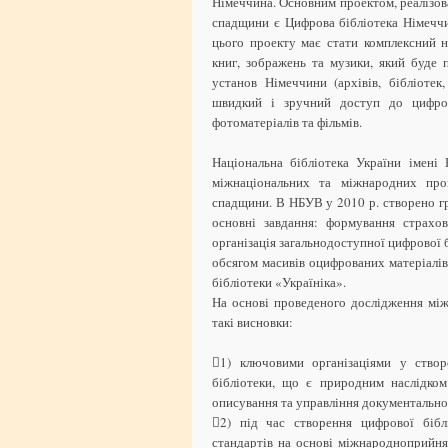
Німеччина. Основним проектом, реалізов
спадщини є Цифрова бібліотека Німеччин
цього проекту має стати комплексний 
книг, зображень та музики, який буде 
установ Німеччини (архівів, бібліоте
швидкий і зручний доступ до цифров
фотоматеріалів та фільмів.
Національна бібліотека України імені
міжнаціональних та міжнародних проц
спадщини. В НБУВ у 2010 р. створено г
основні завдання: формування страхо
організація загальнодоступної цифрової 
обсягом масивів оцифрованих матеріалів
бібліотеки «Україніка».
На основі проведеного дослідження мі
такі висновки:
1) ключовими організаціями у створ
бібліотеки, що є природним наслідком
описування та управління документальн
2) під час створення цифрової бібл
стандартів на основі міжнародноприйня