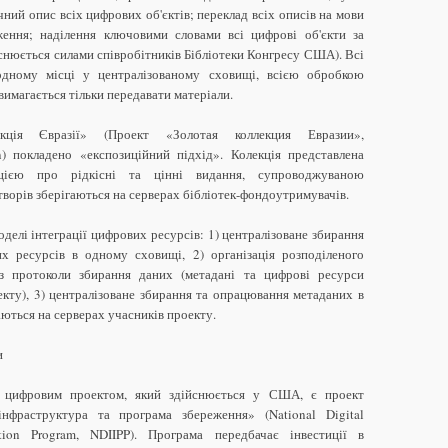
ний опис всіх цифрових об'єктів; переклад всіх описів на мови
аження; наділення ключовими словами всі цифрові об'єкти за
йснюється силами співробітників Бібліотеки Конгресу США). Всі
одному місці у централізованому сховищі, всією обробкою
 вимагається тільки передавати матеріали.
ія Євразії» (Проект «Золотая коллекция Евразии»,
ction) покладено «експозиційний підхід». Колекція представлена
мацією про рідкісні та цінні видання, супроводжуваною
ворів зберігаються на серверах бібліотек-фондоутримувачів.
делі інтеграції цифрових ресурсів: 1) централізоване збирання
 ресурсів в одному сховищі, 2) організація розподіленого
з протоколи збирання даних (метадані та цифрові ресурси
екту), 3) централізоване збирання та опрацювання метаданих в
ються на серверах учасників проекту.
и
 цифровим проектом, який здійснюється у США, є проект
нфраструктура та програма збереження» (National Digital
rvation Program, NDIIPP). Програма передбачає інвестиції в