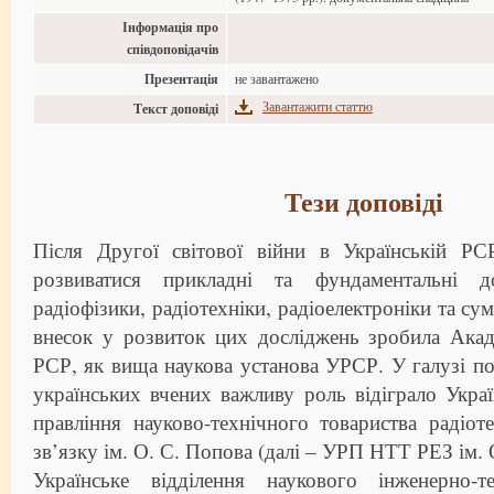
Інформація про
співдоповідачів
Презентація
не завантажено
Завантажити статтю
Текст доповіді
Тези доповіді
Після Другої світової війни в Українській Р
розвиватися прикладні та фундаментальні д
радіофізики, радіотехніки, радіоелектроніки та с
внесок у розвиток цих досліджень зробила Акад
РСР, як вища наукова установа УРСР. У галузі по
українських вчених важливу роль відіграло Украї
правління науково-технічного товариства радіоте
зв’язку ім. О. С. Попова (далі – УРП НТТ РЕЗ ім. 
Українське відділення наукового інженерно-т