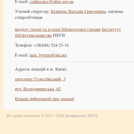
E-mail:
conference@nbuv.gov.ua
Учений секретар:
Білінець Наталія Григорівна
, наукова
співробітниця
відділу теорії та історії бібліотечної справи
Інституту
бібліотекознавства
НБУВ
Телефон: +38(044) 524-23-14
E-mail:
nata_bytrim@ukr.net
Адреси локацій в м. Києві:
проспект Голосіївський, 3
вул. Володимирська, 62
Більше інформації про локації
Всі права захищено © 2013 - 2026 Конференції НБУВ