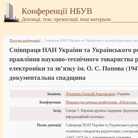
Конференції НБУВ
Доповіді, тези, презентації, інші матеріали
Поточні конференції
»
Співпраця НАН України та Українського р
правління науково-технічного товариства р
електроніки та зв’язку ім. О. С. Попова (194
документальна спадщина
Заявник
Лук'янець Олексій Анастасович
(Україна)
Конференція
Міжнародна наукова конференція «Бібліотека.
Захід
Секція 5. Наукова архівна спадщина: формува
інформаційний потенціал
Назва доповіді
Співпраця НАН України та Українського респу
технічного товариства радіотехніки, електроні
(1947–1975 рр.): документальна спадщина