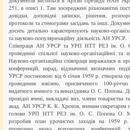
документів міститься в Архіві Президії НАН Укр
251, в описі 1. Там зосереджені різноманітні пост
довідки, доповідні записки, рішення, розпор
протоколи та стенограми засідань та інші. Докуме
досить детально характеризують науково-організ
та науково-популяризаційну діяльність АН УРСР.
Співпраця АН УРСР та УРП НТТ РЕЗ ім. О. С
проведенні спільної науково-організаційної та пр
Науково-організаційна співпраця виражалася в орг
конференцій, нарад, відзначенні визначних под
УРСР постановою від 6 січня 1959 р. створила орг
проведення ювілею, присвяченого 100-річч
видатного вченого та винахідника О. С. Попова. Д
провідні вчені, викладачі внз, члени товариства т
акад. АН УРСР К. К. Хрєнов, вченим секретарем 
голови УРП НТТ РЕЗ ім. О. С. Попова О. М.
розробив план урочистих заходів на 1959 р.
проведена низка всесоюзних конференцій, т