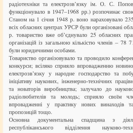
радіотехніки та електрозв’язку ім. О. С. Попо
функціонувало в 1947–1968 рр.) розпочинає свою
Станом на 1 січня 1948 р. воно нараховувало 235
всіх обласних центрах УРСР були організовані обл
р. товариство вже об’єднувало 25 обласних пра
організацій із загальною кількістю членів – 78 7
були юридичними особами.
Товариство організовувало та проводило конференц
конкурси; всіляко сприяло впровадженню новино
електрозв’язку у народне господарство та поб
ініціативу наукових, інженерно-технічних працівн
та новаторів виробництва; залучало до науково
радіолюбителів та молодь; сприяло своїм ч
впровадженні у практику нових винаходів та 
пропозицій тощо.
Основна документальна спадщина з діяльн
республіканського відділення науково-тех