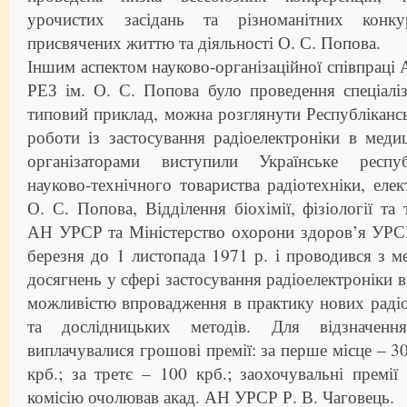
урочистих засідань та різноманітних конкур
присвячених життю та діяльності О. С. Попова.
Іншим аспектом науково-організаційної співпра
РЕЗ ім. О. С. Попова було проведення спеціалі
типовий приклад, можна розглянути Республіканс
роботи із застосування радіоелектроніки в медиц
організаторами виступили Українське респуб
науково-технічного товариства радіотехніки, елек
О. С. Попова, Відділення біохімії, фізіології та
АН УРСР та Міністерство охорони здоров’я УРСР
березня до 1 листопада 1971 р. і проводився з 
досягнень у сфері застосування радіоелектроніки в 
можливістю впровадження в практику нових раді
та дослідницьких методів. Для відзначенн
виплачувалися грошові премії: за перше місце – 30
крб.; за третє – 100 крб.; заохочувальні премі
комісію очолював акад. АН УРСР Р. В. Чаговець.