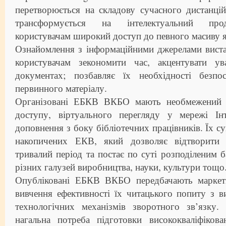
перетворюється на складову сучасного дистанці
трансформується на інтелектуальний прод
користувачам широкий доступ до певного масиву як
Ознайомлення з інформаційними джерелами виста
користувачам зекономити час, акцентувати ув
документах; позбавляє їх необхідності безпо
первинного матеріалу.
Організовані ЕБКВ ВКБО мають необмежений т
доступу, віртуального перегляду у мережі Ін
доповнення з боку бібліотечних працівників. Їх су
накопичених ЕКВ, який дозволяє відтворити 
тривалий період та постає по суті розподіленим б
різних галузей виробництва, науки, культури тощо
Опубліковані ЕБКВ ВКБО передбачають маркети
вивчення ефективності їх читацького попиту з в
технологічних механізмів зворотного зв’язку
нагальна потреба підготовки висококваліфікова