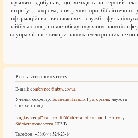
наукових здобутків, що виходять на перший пла
потребує, зокрема, створення при бібліотечних 
інформаційних виставкових служб, функціонув
найбільш оперативне обслуговування запитів сфе
та управління з використанням електронних технол
Контакти оргкомітету
E-mail:
conference@nbuv.gov.ua
Учений секретар:
Білінець Наталія Григорівна
, наукова
співробітниця
відділу теорії та історії бібліотечної справи
Інституту
бібліотекознавства
НБУВ
Телефон: +38(044) 524-23-14