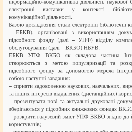
інформаційно-комунікативна діяльність наукової б
електронні виставки у контексті бібліоте
комунікаційної діяльності.
Базою дослідження стали електронні бібліотечні к
– ЕБКВ), організовані з використанням докум
підсобного фонду (далі – УПФ) відділу компле
обслуговування (далі – ВКБО) НБУВ.
ЕБКВ УПФ ВКБО як складова частина Інтер
створюються з метою популяризації та розкр
підсобного фонду за допомогою мережі Інтерн
собою наступні завдання:
– сприяти задоволенню наукових, навчальних, ви
та інших інтересів віддалених (дистанційних) корис
– презентувати нові та актуальні друковані доку
зберігаються у підсобних книжкових фондах ВКБ
– розкрити галузевий зміст УПФ ВКБО згідно до 
користувачів;
– привернути увагу до ексклюзивних або вузькосп