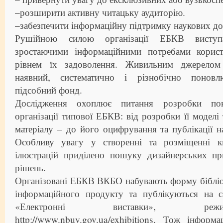
–розширити активну читацьку аудиторію.
–забезпечити інформаційну підтримку наукових до
Рушійною силою організації ЕБКВ виступ
зростаючими інформаційними потребами корист
рівнем їх задоволення. Живильним джерело
наявний, систематично і різнобічно поновл
підсобний фонд.
Дослідження охоплює питання розробки пок
організації типової ЕБКВ: від розробки її моделі
матеріалу – до його оцифрування та публікації на
Особливу увагу у створенні та розміщенні к
ілюстрацій приділено пошуку дизайнерських пр
рішень.
Організовані ЕБКВ ВКБО набувають форму бібліо
інформаційного продукту та публікуються на 
«Електронні виставки», ре
http://www.nbuv.gov.ua/exhibitions. Тож інфор