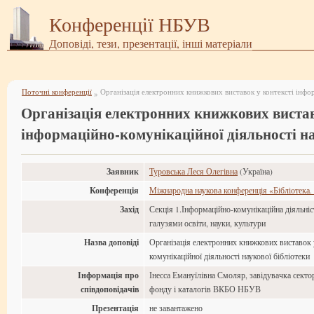
Конференції НБУВ
Доповіді, тези, презентації, інші матеріали
Поточні конференції
»
Організація електронних книжкових вистав
інформаційно-комунікаційної діяльності на
Заявник
Туровська Леся Олегівна
(Україна)
Конференція
Міжнародна наукова конференція «Бібліотека.
Захід
Секція 1.Інформаційно-комунікаційна діяльність
галузями освіти, науки, культури
Назва доповіді
Організація електронних книжкових виставок 
комунікаційної діяльності наукової бібліотеки
Інформація про
Інесса Емануїлівна Смоляр, завідувачка секто
співдоповідачів
фонду і каталогів ВКБО НБУВ
Презентація
не завантажено