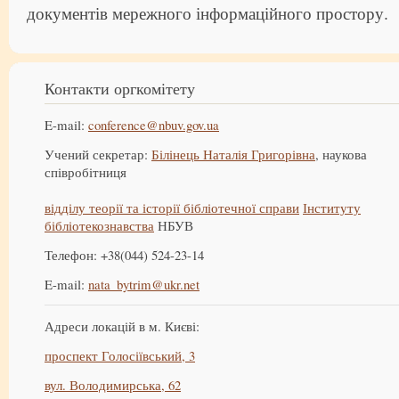
документів мережного інформаційного простору.
Контакти оргкомітету
E-mail:
conference@nbuv.gov.ua
Учений секретар:
Білінець Наталія Григорівна
, наукова
співробітниця
відділу теорії та історії бібліотечної справи
Інституту
бібліотекознавства
НБУВ
Телефон: +38(044) 524-23-14
E-mail:
nata_bytrim@ukr.net
Адреси локацій в м. Києві:
проспект Голосіївський, 3
вул. Володимирська, 62