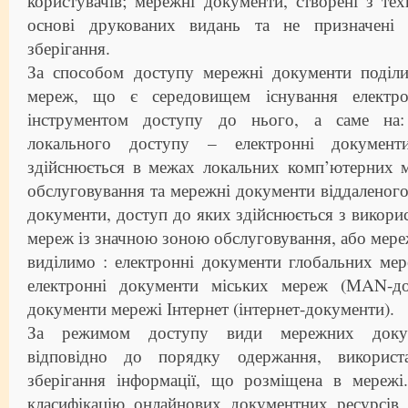
користувачів; мережні документи, створені з т
основі друкованих видань та не призначені 
зберігання.
За способом доступу мережні документи поділ
мереж, що є середовищем існування електро
інструментом доступу до нього, а саме на:
локального доступу – електронні докумен
здійснюється в межах локальних комп’ютерних
обслуговування та мережні документи віддаленого
документи, доступ до яких здійснюється з викор
мереж із значною зоною обслуговування, або мереж
виділимо : електронні документи глобальних ме
електронні документи міських мереж (МAN-док
документи мережі Інтернет (інтернет-документи).
За режимом доступу види мережних докуме
відповідно до порядку одержання, використ
зберігання інформації, що розміщена в мережі
класифікацію онлайнових документних ресурсів 