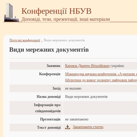
Конференції НБУВ
Доповіді, тези, презентації, інші матеріали
Поточні конференції
Види мережних документів
»
Види мережних документів
Заявник
Карпюк Дмитро Віталійович
(україна)
Конференція
Міжнародна наукова конференція «Адаптація з
бібліотеки до вимог розвитку цифрових інфор
Захід
не вказано
Назва доповіді
Види мережних документів
Інформація про
співдоповідачів
Презентація
не завантажено
Завантажити статтю
Текст доповіді