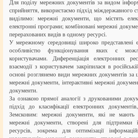
Для поділу мережних документів за видом інформ
сприйняття, використаємо підхід міждержавного с
виділимо: мережні документи, що містять елек
електронні програми; комбіновані мережні докум
перерахованих видів в одному ресурсі.
У мережному середовищі широко представлені е
особливістю функціонування яких є можли
користувачами. Диференціація електронних ре
взаємодії з користувачем закріпилася в російські
основі розглянемо види мережних документів за ц
мережні документи, інтерактивні мережні докумен
документи.
За ознакою прямої аналогії з друкованими доку
підхід до класифікації електронних документі
Земсковим: мережні документи, які не мають 
мережні документи, створені для підтримки 
ресурсів, зокрема для оптимізації інформаці