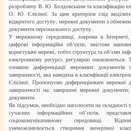
розроблену В. Ю. Болдовським та класифікацію е
О. Ю. Єлісіної. За цим критерієм слід виділит
відкритого доступу; мережні документи з обмеже
документи персонального доступу.
У мережному середовищі, зокрема в Інтернеті,
цифрові інформаційні об’єкти, змістове напо
користувачі мережі, тобто структура та об’єми інф
електронному ресурсі, регулярно оновлюються. 
ознакою диференціації мережних документів 
завершеності, яка наведена в класифікації електр
Єлісіної. Пропонуємо диференціювати мережні 
завершеності на: завершені мережні документи;
документи.
Як підсумок, необхідно наголосити на складності 
сучасних інформаційних об’єктів, предста
соціокомунікативному середовищі. Від
унеможливлюється створення вичерпної класи