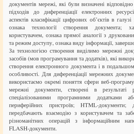
документів мережі, які були визначені відповідн
підходів до диференціації електронних ресур
аспектів класифікації цифрових об’єктів в галузі
ознака технології створення документа; ха
користувачем, ознака прямої аналогії з друкован
та режим доступу, ознака виду інформації, заверше
За технологією створення виділимо мережні док
засобів (мов програмування та додатків), які викор
створення електронного документа і в подальшо
особливості. Для диференціації мережних докуме
використаємо окремі поняття сфери веб-програму
мережні документи, створені в результаті 
спеціалізованими програмними додатками а
периферійних пристроїв; HTML-документи; д
передбачають взаємодію з користувачем та заб
різноманітних операцій з інформаційним нап
FLASH-документи.