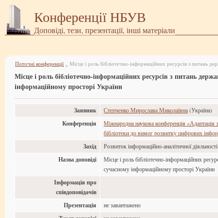
Конференції НБУВ
Доповіді, тези, презентації, інші матеріали
Поточні конференції
»
Місце і роль бібліотечно-інформаційних ресурсів з питань держ
інформаційному просторі України
Заявник
Степченко Мирослава Миколаївна
(Україна)
Конференція
Міжнародна наукова конференція «Адаптація з
бібліотеки до вимог розвитку цифрових інфор
Захід
Розвиток інформаційно-аналітичної діяльност
Назва доповіді
Місце і роль бібліотечно-інформаційних ресур
сучасному інформаційному просторі України
Інформація про
співдоповідачів
Презентація
не завантажено