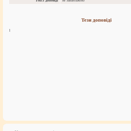
Текст доповіді
не завантажено
Тези доповіді
1