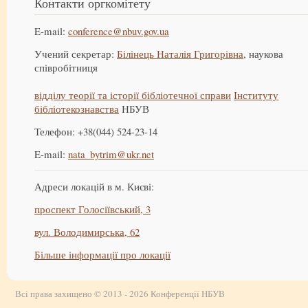
Контакти оргкомітету
E-mail:
conference@nbuv.gov.ua
Учений секретар:
Білінець Наталія Григорівна
, наукова
співробітниця
відділу теорії та історії бібліотечної справи
Інституту
бібліотекознавства
НБУВ
Телефон: +38(044) 524-23-14
E-mail:
nata_bytrim@ukr.net
Адреси локацій в м. Києві:
проспект Голосіївський, 3
вул. Володимирська, 62
Більше інформації про локації
Всі права захищено © 2013 - 2026 Конференції НБУВ