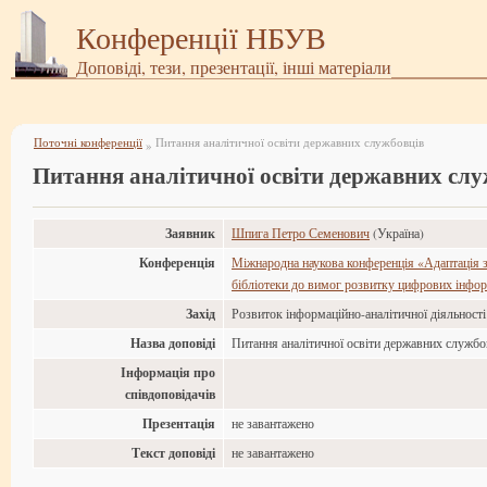
Конференції НБУВ
Доповіді, тези, презентації, інші матеріали
Поточні конференції
Питання аналітичної освіти державних службовців
»
Питання аналітичної освіти державних слу
Заявник
Шпига Петро Семенович
(Україна)
Конференція
Міжнародна наукова конференція «Адаптація з
бібліотеки до вимог розвитку цифрових інфор
Захід
Розвиток інформаційно-аналітичної діяльност
Назва доповіді
Питання аналітичної освіти державних службо
Інформація про
співдоповідачів
Презентація
не завантажено
Текст доповіді
не завантажено