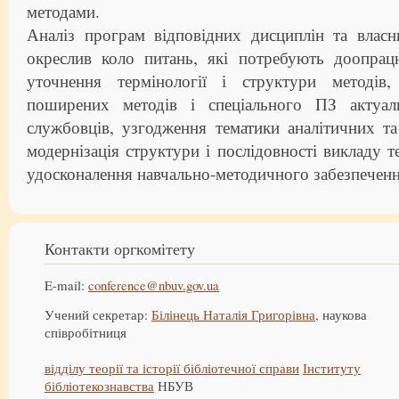
методами.
Аналіз програм відповідних дисциплін та власн
окреслив коло питань, які потребують доопра
уточнення термінології і структури методів,
поширених методів і спеціального ПЗ актуа
службовців, узгодження тематики аналітичних т
модернізація структури і послідовності викладу т
удосконалення навчально-методичного забезпеченн
Контакти оргкомітету
E-mail:
conference@nbuv.gov.ua
Учений секретар:
Білінець Наталія Григорівна
, наукова
співробітниця
відділу теорії та історії бібліотечної справи
Інституту
бібліотекознавства
НБУВ