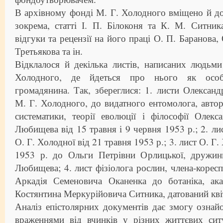
В архівному фонді М. Г. Холодного вміщено й д
зокрема, статті І. П. Білоконя та К. М. Ситни
відгуки та рецензії на його праці О. П. Баранова, 
Третьякова та ін.
Відклалося й декілька листів, написаних людьм
Холодного, де йдеться про нього як особи
громадянина. Так, збереглися: 1. листи Олександ
М. Г. Холодного, до видатного ентомолога, автора
систематики, теорії еволюції і філософії Олек
Любищева від 15 травня і 9 червня 1953 р.; 2. л
О. Г. Холодної від 21 травня 1953 р.; 3. лист О. Г.
1953 р. до Ольги Петрівни Орлицької, дружин
Любищева; 4. лист фізіолога рослин, члена-коре
Аркадія Семеновича Оканенка до ботаніка, ак
Костянтина Меркурійовича Ситника, датований кві
Аналіз епістолярних документів дає змогу ознай
враженнями від вчинків у різних життєвих ситу