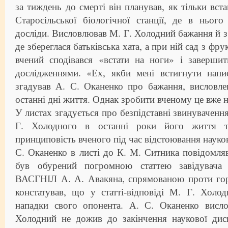
за тиждень до смерті він планував, як тільки вста
Старосільської біологічної станції, де в ньог
досліди. Висловлював М. Г. Холодний бажання й з’
де збереглася батьківська хата, а при ній сад з фр
вчений сподівався «встати на ноги» і заверши
дослідженнями. «Ех, якби мені встигнути нап
згадував А. С. Оканенко про бажання, висловл
останні дні життя. Однак зробити вченому це вже н
У листах згадується про безпідставні звинуваченн
Г. Холодного в останні роки його життя т
принциповість вченого під час відстоювання науков
С. Оканенко в листі до К. М. Ситника повідомл
був обурений погромною статтею завідувача л
ВАСГНІЛ А. А. Авакяна, спрямованою проти гор
констатував, що у статті-відповіді М. Г. Холо
нападки свого опонента. А. С. Оканенко висл
Холодний не дожив до закінчення наукової диск