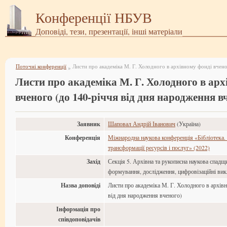
Конференції НБУВ
Доповіді, тези, презентації, інші матеріали
Поточні конференції
»
Листи про академіка М. Г. Холодного в арх
вченого (до 140-річчя від дня народження в
Заявник
Шаповал Андрій Іванович
(Україна)
Конференція
Міжнародна наукова конференція «Бібліотека. 
трансформації ресурсів і послуг» (2022)
Захід
Секція 5. Архівна та рукописна наукова спадщи
формування, дослідження, цифровізаційні ви
Назва доповіді
Листи про академіка М. Г. Холодного в архів
від дня народження вченого)
Інформація про
співдоповідачів