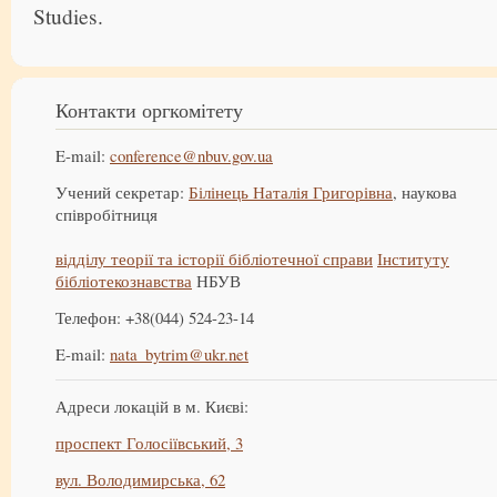
Studies.
Контакти оргкомітету
E-mail:
conference@nbuv.gov.ua
Учений секретар:
Білінець Наталія Григорівна
, наукова
співробітниця
відділу теорії та історії бібліотечної справи
Інституту
бібліотекознавства
НБУВ
Телефон: +38(044) 524-23-14
E-mail:
nata_bytrim@ukr.net
Адреси локацій в м. Києві:
проспект Голосіївський, 3
вул. Володимирська, 62