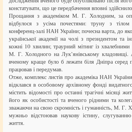
дослідження вченого буде опубліковано після його
констатувати, що це передбачення вповні здійснило
Прощання з академіком М. Г. Холодним, за оп
відбулося з усіма почестями: труну з тілом
конференц-залі НАН України; почесна варта, до яко
української академії на чолі з президентом та ін
кожні 10 хвилин; траурний мітинг із хвалебним
М. Г. Холодного на Лук’янівському кладовищі. 
вченому краще було б лежати біля Дніпра серед п
працював і передумав.
Отже, комплекс листів про академіка НАН Україн
відклався в особовому архівному фонді видатног
містить відомості про останні трагічні місяці жи
його як особистості та вченого рідними та коле
зважаючи на свою скромність і гуманність, М. Г. 
мужньо відстоював наукову істину, слугуванню
життя.