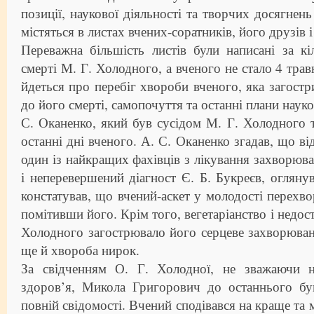
позиції, наукової діяльності та творчих досягнен
містяться в листах вчених-соратників, його друзів і
Переважна більшість листів були написані за кі
смерті М. Г. Холодного, а вченого не стало 4 тра
йдеться про перебіг хвороби вченого, яка загостр
до його смерті, самопочуття та останні плани наук
С. Оканенко, який був сусідом М. Г. Холодного т
останні дні вченого. А. С. Оканенко згадав, що ві
один із найкращих фахівців з лікування захворюва
і неперевершений діагност Є. Б. Букреєв, оглян
констатував, що вчений-аскет у молодості перехво
помітивши його. Крім того, вегетаріанство і недос
Холодного загострювало його серцеве захворюван
ще й хвороба нирок.
За свідченням О. Г. Холодної, не зважаючи 
здоров’я, Микола Григорович до останнього бу
повній свідомості. Вчений сподівався на краще та