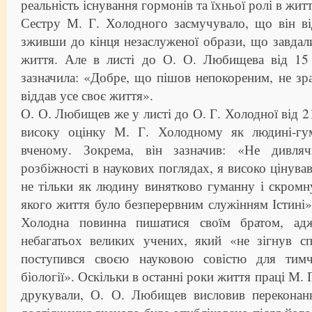
реальність існування гормонів та їхньої ролі в житт
Сестру М. Г. Холодного засмучувало, що він ві
зживши до кінця незаслуженої образи, що завдал
життя. Але в листі до О. О. Любищева від 15
зазначила: «Добре, що пішов непокореним, не зра
віддав усе своє життя».
О. О. Любищев же у листі до О. Г. Холодної від 2
високу оцінку М. Г. Холодному як людині-гум
вченому. Зокрема, він зазначив: «Не дивля
розбіжності в наукових поглядах, я високо цінув
не тільки як людину винятково гуманну і скромну
якого життя було безперервним служінням Істині»
Холодна повинна пишатися своїм братом, ад
небагатьох великих учених, який «не зігнув с
поступився своєю науковою совістю для тимч
біології». Оскільки в останні роки життя праці М.
друкували, О. О. Любищев висловив переконан