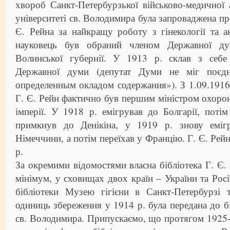
хвороб Санкт-Петербурзької військово-медичної 
університеті св. Володимира була запроваджена пре
Є. Рейна за найкращу роботу з гінекології та 
науковець був обраний членом Державної ду
Волинської губернії. У 1913 р. склав з себе
Державної думи (депутат Думи не міг поєдн
определенным окладом содержания»). З 1.09.1916 
Г. Є. Рейн фактично був першим міністром охорон
імперії. У 1918 р. емігрував до Болгарії, поті
примкнув до Денікіна, у 1919 р. знову еміг
Німеччини, а потім переїхав у Францію. Г. Є. Рей
р.
За окремими відомостями власна бібліотека Г. Є. 
мінімум, у сховищах двох країн – України та Росі
бібліотеки Музею гігієни в Санкт-Петербурзі 
одиниць збереження у 1914 р. була передана до бі
св. Володимира. Припускаємо, що протягом 1925-