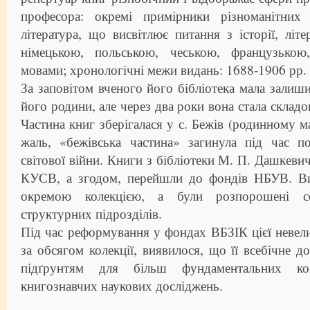
професора: окремі примірники різноманітних 
література, що висвітлює питання з історії, літер
німецькою, польською, чеською, французькою,
мовами; хронологічні межи видань: 1688-1906 рр.
За заповітом вченого його бібліотека мала залиш
його родини, але через два роки вона стала склад
Частина книг зберігалася у с. Бежів (родинному м
жаль, «бежівська частина» загинула під час п
світової війни. Книги з бібліотеки М. П. Дашкевич
КУСВ, а згодом, перейшли до фондів НБУВ. Ви
окремою колекцією, а були розпорошені с
структурних підрозділів.
Під час реформування у фондах ВБЗІК цієї невели
за обсягом колекції, виявилося, що її всебічне д
підґрунтям для більш фундаментальних ком
книгознавчих наукових досліджень.