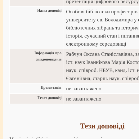
презентація цифрового ресурс
Назва доповіді
Особові бібліотеки професорів
університету св. Володимира у
бібліотечних зібрань та істори
історія, сучасний стан і питанн
електронному середовищі
Інформація про
Рабчун Оксана Станіславівна, за
співдоповідачів
іст. наук Іваннікова Марія Костя
наук. співроб. НБУВ, канд. іст.
Євгеніївна, старш. наук. співроб
Презентація
не завантажено
Текст доповіді
не завантажено
Тези доповіді