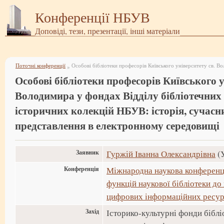
Конференції НБУВ
Доповіді, тези, презентації, інші матеріали
Поточні конференції
»
Особові бібліотеки професорів Київського у
Володимира у фондах Відділу бібліотечних 
історичних колекцій НБУВ: історія, сучасн
представлення в електронному середовищі
Заявник
Гуржій Іванна Олександрівна
(У
Конференція
Міжнародна наукова конференці
функцій наукової бібліотеки до
цифрових інформаційних ресур
Захід
Історико-культурні фонди біблі