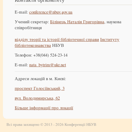
E-mail:
conference@nbuv.gov.ua
Учений секретар:
Білінець Наталія Григорівна
, наукова
співробітниця
відділу теорії та історії бібліотечної справи
Інституту
бібліотекознавства
НБУВ
Телефон: +38(044) 524-23-14
E-mail:
nata_bytrim@ukr.net
Адреси локацій в м. Києві:
проспект Голосіївський, 3
вул. Володимирська, 62
Більше інформації про локації
Всі права захищено © 2013 - 2026 Конференції НБУВ