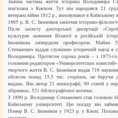
Значна частина життя історика Володимира Ст
пов'язана з Києвом. Тут він народився 21 гру
ветерана війни 1812 р., виховувався в Київському 
1865 р. В. С. Іконніков закінчив історико-філоло
Після захисту докторської дисертації «Спр
культурне значення Візантії в російській істо
Іконнікова затвердили професором. Майже 
Степанович віддав служінню історичній науці в ст
Володимира. Протягом сорока років – з 1873-го
головним редактором «Университетских известий».
творчого життя В. С. Іконніков видав 716 науков
обсягом понад 15,5 тис. сторінок, не беручи 
видань. Він автор 21 монографії, 90 статей у пе
збірниках, 521 бібліографічної нотатки.
З 1890 р. Володимир Степанович став головою біб
Київському університеті. Цю посаду він займа
Помер В. С. Іконніков у 1923 р. у Києві. Похо
цвинтарі.