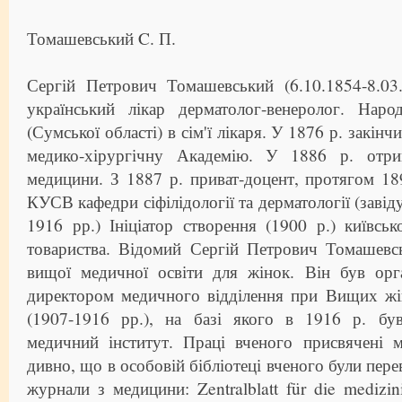
Томашевський C. П.
Сергій Петрович Томашевський (6.10.1854-8.03
український лікар дерматолог-венеролог. Нар
(Сумської області) в сім'ї лікаря. У 1876 р. закін
медико-хірургічну Академію. У 1886 р. отри
медицини. З 1887 р. приват-доцент, протягом 1
КУСВ кафедри сіфілідології та дерматології (заві
1916 рр.) Ініціатор створення (1900 р.) київськ
товариства. Відомий Сергій Петрович Томашевс
вищої медичної освіти для жінок. Він був орга
директором медичного відділення при Вищих жі
(1907-1916 рр.), на базі якого в 1916 р. бу
медичний інститут. Праці вченого присвячені м
дивно, що в особовій бібліотеці вченого були пере
журнали з медицини: Zentralblatt für die medizin