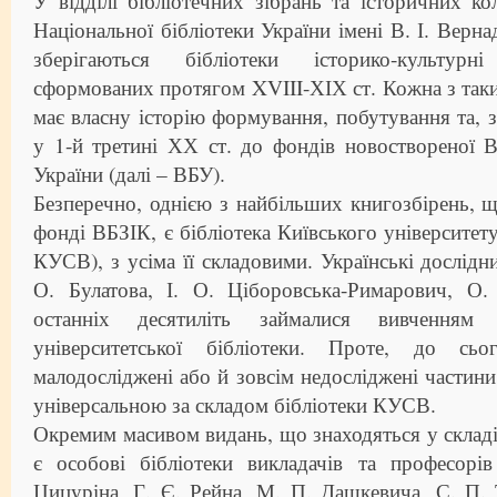
У відділі бібліотечних зібрань та історичних ко
Національної бібліотеки України імені В. І. Верн
зберігаються бібліотеки історико-культурн
сформованих протягом XVIII-ХІХ ст. Кожна з так
має власну історію формування, побутування та,
у 1-й третині ХХ ст. до фондів новоствореної В
України (далі – ВБУ).
Безперечно, однією з найбільших книгозбірень, щ
фонді ВБЗІК, є бібліотека Київського університет
КУСВ), з усіма її складовими. Українські дослідн
О. Булатова, І. О. Ціборовська-Римарович, О
останніх десятиліть займалися вивченням
університетської бібліотеки. Проте, до сь
малодосліджені або й зовсім недосліджені частини
універсальною за складом бібліотеки КУСВ.
Окремим масивом видань, що знаходяться у скла
є особові бібліотеки викладачів та професорів
Цицуріна, Г. Є. Рейна, М. П. Дашкевича, С. П.