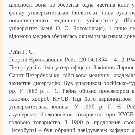
цілісності вона не зберегла: одна частина книг 
фонду університетської бібліотеки, інша була п
новоствореного медичного університету (На
університет імені О. О. Богомольця), і лише не
відомого медика збереглась окремим масивом доку
Рейн Г. Є.
Георгій Єрмолайович Рейн (20.04.1854 – 4.12.194
Петербурзі в сім’ї унтер-офіцера. Закінчив Ларинс
Санкт-Петербурзьку військово-медичну академ
захистив дисертацію. Був учасником російсько-ту
рр. У 1883 р. Г. Є. Рейна обрано професором к
жіночих хвороб КУСВ. Під його керівництвом 
університетська клініка. У 1886 р. Г. Є. Ре
акушерсько-гінекологічне товариство при КУСВ
головою товариства. З 1900 р. продовжив свою
Петербурзі – був обраний завідувачем кафедри 