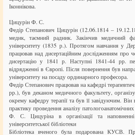
Іконнікова.
Цицурін Ф. С.
Федір Степанович Цицурін (12.06.1814 – 19.12.18
медик, таємний радник. Закінчив медичний фа
університету (1835 р.). Протягом навчання у Дер
працював над дисертаційним дослідженням про ч
дисертацію у 1841 р. Наступні 1841-44 рр. п
відрядженні в Європі. Після повернення був напр
університету на посаду ординарного професора.
Федір Степанович працював на кафедрі терапевтичн
рр.), був деканом медичного факультету, організ
окрему кафедру терапії та був її завідуючим. Він
практику проведення аналізу патологоанатомічних 
Ф. С. Цицуріна в організації та наповненн
університетської бібліотеки
Бібліотека вченого була подарована КУСВ. Пр