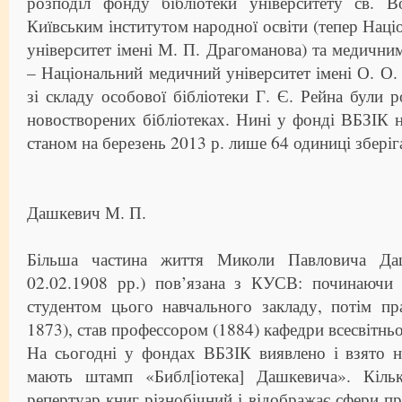
розподіл фонду бібліотеки університету св. 
Київським інститутом народної освіти (тепер Наці
університет імені М. П. Драгоманова) та медичним
– Національний медичний університет імені О. О.
зі складу особової бібліотеки Г. Є. Рейна були 
новостворених бібліотеках. Нині у фонді ВБЗІК 
станом на березень 2013 р. лише 64 одиниці зберіг
Дашкевич М. П.
Більша частина життя Миколи Павловича Даш
02.02.1908 рр.) пов’язана з КУСВ: починаючи 
студентом цього навчального закладу, потім пр
1873), став профессором (1884) кафедри всесвітньо
На сьогодні у фондах ВБЗІК виявлено і взято н
мають штамп «Библ[іотека] Дашкевича». Кільк
репертуар книг різнобічний і відображає сфери пр