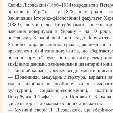
Леонід Лісовський (1866–1934) народився в Петерб
прожив в Україні – у 1878 року родина пер
Закінчивши історико-філологічний факультет Харк
(1889), вступив до Петербурзької консерватор
навчання повернувся в Україну – на 10 років
поселився у Харкові, де й лишився до кінця життя.
У процесі опрацювання матеріалів для виконання н
враховуючи різні типи документів, що зберігаютьс
обсяг інформації, було зроблено низку електронни
вихідними даними, зазначеними в інвентарній книз
1. Типовий каталог, у якому всі документи описані
— Щоденники, мемуарна література, варіанти ав
тільки відображено особисте життя компози
культурний, соціально-економічний, політи
Петербурга й Тифліса – до Полтави й Харкова, 
консерваторії – до майже останніх днів життя.
— Музичні твори Л. Лісовського, що зберігаю