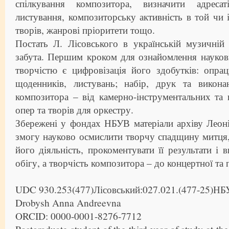
спілкування композитора, визначити адресат
листування, композиторську активність в той чи 
творів, жанрові пріоритети тощо.
Постать Л. Лісовського в українській музичній
забута. Першим кроком для ознайомлення науковц
творчістю є цифровізація його здобутків: опра
щоденників, листувань; набір, друк та викон
композитора – від камерно-інструментальних та
опер та творів для оркестру.
Збережені у фондах НБУВ матеріали архіву Леон
змогу науково осмислити творчу спадщину митця
його діяльність, прокоментувати її результати і 
обігу, а творчість композитора – до концертної та 
UDC 930.253(477)Лісовський:027.021.(477-25)Н
Drobysh Anna Andreevna
ORCID: 0000-0001-8276-7712