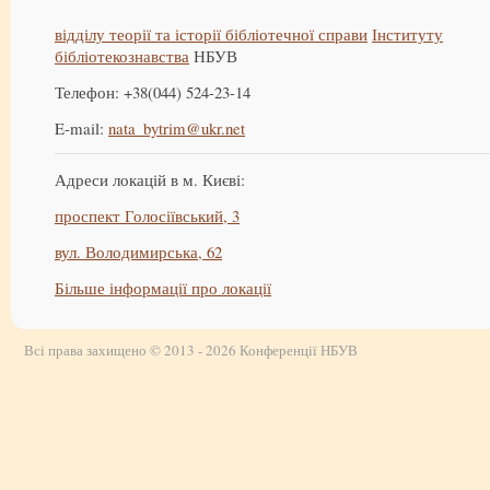
відділу теорії та історії бібліотечної справи
Інституту
бібліотекознавства
НБУВ
Телефон: +38(044) 524-23-14
E-mail:
nata_bytrim@ukr.net
Адреси локацій в м. Києві:
проспект Голосіївський, 3
вул. Володимирська, 62
Більше інформації про локації
Всі права захищено © 2013 - 2026 Конференції НБУВ