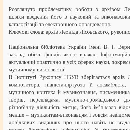
Розглянуто проблематику роботи з архівом Ле
шляхи введення його в науковий та виконавськ
каталогізації та електронного опрацювання.
Ключові слова: архів Леоніда Лісовського, рукопис
Національна бібліотека України імені В. І. Ве
заклад, обсяг фондів якого вражає. Інформацій
актуальний практично в усіх сферах науки, зокрема
музичному виконавстві.
В Інституті Рукопису НБУВ зберігається архів 
композитора, піаніста-віртуоза й ансамбліста,
музичного критика й музикознавця, письменника
творів, перекладача, музично-громадського д
різнобічну діяльність митця, його ім’я мало від
менше – музикантам-виконавцям і зовсім невідоме
довідкових виданнях про нього навіть не згад
стислу біографічну інформацію. У ґрунтовних