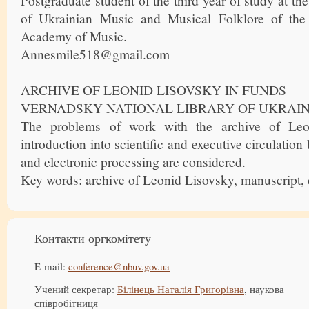
Postgraduate student of the third year of study at t
of Ukrainian Music and Musical Folklore of the
Academy of Music.
Annesmile518@gmail.com
ARCHIVE OF LEONID LISOVSKY IN FUNDS
VERNADSKY NATIONAL LIBRARY OF UKRAI
The problems of work with the archive of Leo
introduction into scientific and executive circulatio
and electronic processing are considered.
Key words: archive of Leonid Lisovsky, manuscript, d
Контакти оргкомітету
E-mail:
conference@nbuv.gov.ua
Учений секретар:
Білінець Наталія Григорівна
, наукова
співробітниця