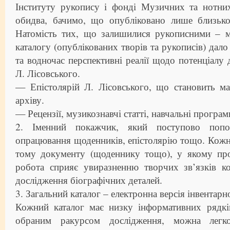
Інституту рукопису і фонді Музичних та нотни
обидва, бачимо, що опубліковано лише близько
Натомість тих, що залишилися рукописними – 
каталогу (опублікованих творів та рукописів) дал
та водночас перспективні реалії щодо потенціалу 
Л. Лісовського.
— Епістолярій Л. Лісовського, що становить м
архіву.
— Рецензії, музикознавчі статті, навчальні програм
2. Іменний покажчик, який поступово попо
опрацювання щоденників, епістолярію тощо. Кожн
тому документу (щоденнику тощо), у якому про
робота сприяє увиразненню творчих зв’язків к
дослідження біографічних деталей.
3. Загальний каталог – електронна версія інвентарн
Кожний каталог має низку інформативних рядків
обраним ракурсом дослідження, можна легк