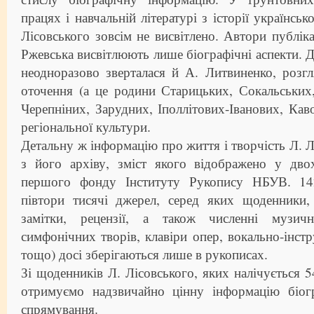
працях і навчальній літературі з історії українськ
Лісовського зовсім не висвітлено. Автори публік
Ржевська висвітлюють лише біографічні аспекти. Д
неодноразово зверталася й А. Литвиненко, розг
оточення (а це родини Старицьких, Сокальських
Черепніних, Зарудних, Іполлітових-Іванових, Каво
регіональної культури.
Детальну ж інформацію про життя і творчість Л. 
з його архіву, зміст якого відображено у дво
першого фонду Інституту Рукопису НБУВ. 14
півтори тисячі джерел, серед яких щоденники, 
замітки, рецензії, а також численні музич
симфонічних творів, клавіри опер, вокально-інстр
тощо) досі зберігаються лише в рукописах.
Зі щоденників Л. Лісовського, яких налічується 5
отримуємо надзвичайно цінну інформацію біог
спрямування.