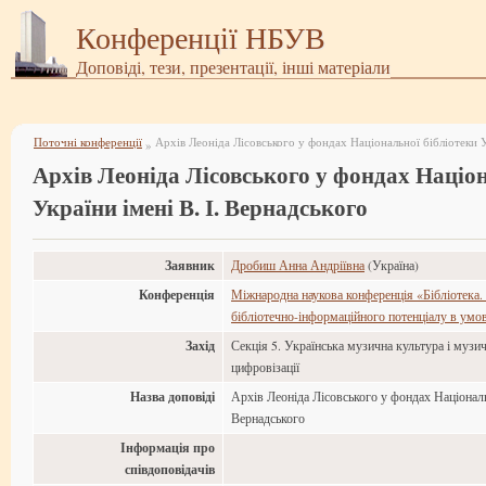
Конференції НБУВ
Доповіді, тези, презентації, інші матеріали
Поточні конференції
»
Архів Леоніда Лісовського у фондах Націон
України імені В. І. Вернадського
Заявник
Дробиш Анна Андріївна
(Україна)
Конференція
Міжнародна наукова конференція «Бібліотека.
бібліотечно-інформаційного потенціалу в умов
Захід
Секція 5. Українська музична культура і музи
цифровізації
Назва доповіді
Архів Леоніда Лісовського у фондах Національн
Вернадського
Інформація про
співдоповідачів