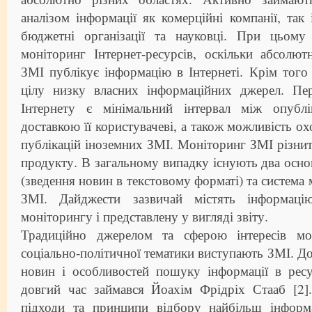
аналізом інформації як комерційні компанії, так 
бюджетні організації та науковці. При цьому
моніторинг Інтернет-ресурсів, оскільки абсолют
ЗМІ публікує інформацію в Інтернеті. Крім того
цілу низку власних інформаційних джерел. Пе
Інтернету є мінімальний інтервал між опубл
доставкою її користувачеві, а також можливість ох
публікацій іноземних ЗМІ. Моніторинг ЗМІ різнит
продукту. В загальному випадку існують два основ
(зведення новин в текстовому форматі) та система 
ЗМІ. Дайджести зазвичай містять інформаці
моніторингу і представлену у вигляді звіту.
Традиційно джерелом та сферою інтересів мон
соціально-політичної тематики виступають ЗМІ. Д
новин і особливостей пошуку інформації в ресу
довгий час займався Йоахім Фрідріх Стааб [2]
підходи та принципи відбору найбільш інформ