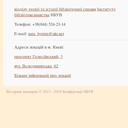
відділу теорії та історії бібліотечної справи
Інституту
бібліотекознавства
НБУВ
Телефон: +38(044) 524-23-14
E-mail:
nata_bytrim@ukr.net
Адреси локацій в м. Києві:
проспект Голосіївський, 3
вул. Володимирська, 62
Більше інформації про локації
Всі права захищено © 2013 - 2026 Конференції НБУВ