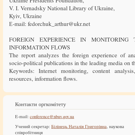
Ukraine Presidents Foundation,
V. I. Vernadsky National Library of Ukraine,
Kyiv, Ukraine
Е-mail: fedorchuk_arthur@ukr.net
FOREIGN EXPERIENCE IN MONITORING
INFORMATION FLOWS
The report analyzes the foreign experience of an
socio-political publications in the leading media on th
Keywords: Internet monitoring, content analysis
resources, information flows.
Контакти оргкомітету
E-mail:
conference@nbuv.gov.ua
Учений секретар:
Білінець Наталія Григорівна
, наукова
співробітниця