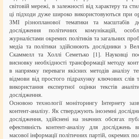
світовій мережі, в залежності від характеру та сти
ці підходи дуже широко використовуються при ор
ЗМІ різнопланової тематики та масштабів до
дослідження політичних комунікацій, особл
журналістами окремих політиків та загальних про
медіа та політики здійснюють дослідники з Вел
Скаммелл та Холлі Семетько [1]. Науковці п
висновку необхідності трансформації методу конте
в напрямку переваги якісних методів аналізу те
відмови від простого підрахунку ключових слів 
використання експертної оцінки текстів аналіт
дослідження.
Основою технології моніторингу Інтернету заз
контент-аналізу. Як стверджують іноземні дослід
дослідження, здійснені на значних обсягах пуб
ефективність контент-аналізу для досліджень в
масової інформації політичних партій, окремих по