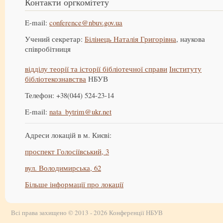
Контакти оргкомітету
E-mail:
conference@nbuv.gov.ua
Учений секретар:
Білінець Наталія Григорівна
, наукова
співробітниця
відділу теорії та історії бібліотечної справи
Інституту
бібліотекознавства
НБУВ
Телефон: +38(044) 524-23-14
E-mail:
nata_bytrim@ukr.net
Адреси локацій в м. Києві:
проспект Голосіївський, 3
вул. Володимирська, 62
Більше інформації про локації
Всі права захищено © 2013 - 2026 Конференції НБУВ