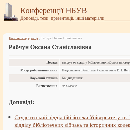
Конференції НБУВ
Доповіді, тези, презентації, інші матеріали
Поточні конференції
Рабчун Оксана Станіславівна
»
Рабчун Оксана Станіславівна
Посада
завідувач відділу бібілотечних зібрань та істо
Місце роботи/навчання
Національна бібліотека України імені В. І. Bе
Науковий ступінь
Кандидат наук
Вчене звання
не вказано
Доповіді:
Студентський відділ бібліотеки Університету св
відділу бібліотечних зібрань та історичних коле