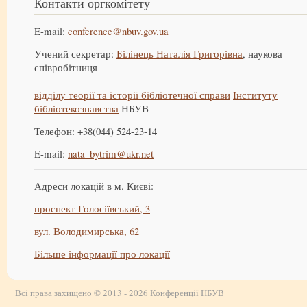
Контакти оргкомітету
E-mail:
conference@nbuv.gov.ua
Учений секретар:
Білінець Наталія Григорівна
, наукова
співробітниця
відділу теорії та історії бібліотечної справи
Інституту
бібліотекознавства
НБУВ
Телефон: +38(044) 524-23-14
E-mail:
nata_bytrim@ukr.net
Адреси локацій в м. Києві:
проспект Голосіївський, 3
вул. Володимирська, 62
Більше інформації про локації
Всі права захищено © 2013 - 2026 Конференції НБУВ