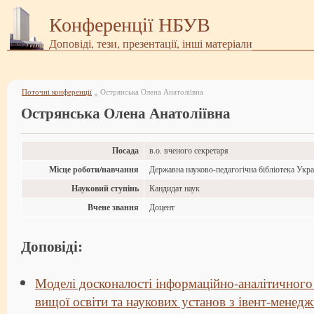
Конференції НБУВ
Доповіді, тези, презентації, інші матеріали
Поточні конференції
Острянська Олена Анатоліївна
»
Острянська Олена Анатоліївна
Посада
в.о. вченого секретаря
Місце роботи/навчання
Державна науково-педагогічна бібліотека Укр
Науковий ступінь
Кандидат наук
Вчене звання
Доцент
Доповіді:
Моделі досконалості інформаційно-аналітичного
вищої освіти та наукових установ з івент-менед