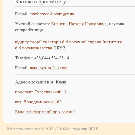
Контакти оргкомітету
E-mail:
conference@nbuv.gov.ua
Учений секретар:
Білінець Наталія Григорівна
, наукова
співробітниця
відділу теорії та історії бібліотечної справи
Інституту
бібліотекознавства
НБУВ
Телефон: +38(044) 524-23-14
E-mail:
nata_bytrim@ukr.net
Адреси локацій в м. Києві:
проспект Голосіївський, 3
вул. Володимирська, 62
Більше інформації про локації
Всі права захищено © 2013 - 2026 Конференції НБУВ