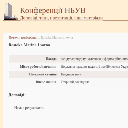
Конференції НБУВ
Доповіді, тези, презентації, інші матеріали
Поточні конференції
Rostoka Marina Lvovna
»
Rostoka Marina Lvovna
Посада
завідувач відділу наукового інформаційно-ана
Місце роботи/навчання
Державна науково-педагогічна бібліотека Укр
Науковий ступінь
Кандидат наук
Вчене звання
Старший дослідник
Доповіді:
Немає результатів.