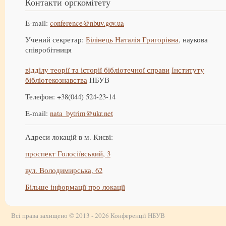
Контакти оргкомітету
E-mail:
conference@nbuv.gov.ua
Учений секретар:
Білінець Наталія Григорівна
, наукова
співробітниця
відділу теорії та історії бібліотечної справи
Інституту
бібліотекознавства
НБУВ
Телефон: +38(044) 524-23-14
E-mail:
nata_bytrim@ukr.net
Адреси локацій в м. Києві:
проспект Голосіївський, 3
вул. Володимирська, 62
Більше інформації про локації
Всі права захищено © 2013 - 2026 Конференції НБУВ