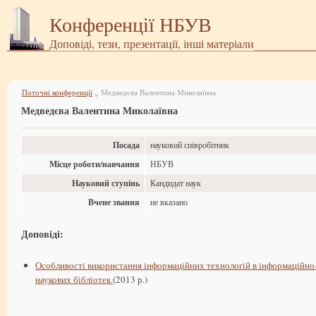
Конференції НБУВ
Доповіді, тези, презентації, інші матеріали
Поточні конференції
Медведєва Валентина Миколаївна
»
Медведєва Валентина Миколаївна
Посада
науковий співробітник
Місце роботи/навчання
НБУВ
Науковий ступінь
Кандидат наук
Вчене звання
не вказано
Доповіді:
Особливості використання інформаційних технологій в інформаційно-
наукових бібліотек
(2013 р.)