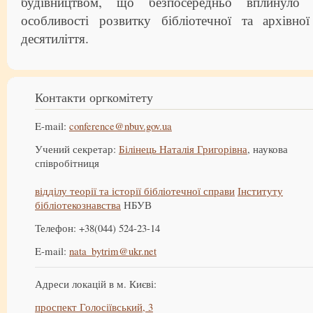
будівництвом, що безпосередньо вплинуло н
особливості розвитку бібліотечної та архівно
десятиліття.
Контакти оргкомітету
E-mail:
conference@nbuv.gov.ua
Учений секретар:
Білінець Наталія Григорівна
, наукова
співробітниця
відділу теорії та історії бібліотечної справи
Інституту
бібліотекознавства
НБУВ
Телефон: +38(044) 524-23-14
E-mail:
nata_bytrim@ukr.net
Адреси локацій в м. Києві:
проспект Голосіївський, 3