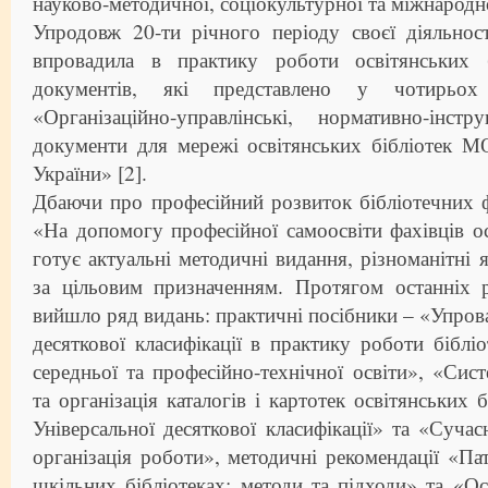
науково-методичної, соціокультурної та міжнародно
Упродовж 20-ти річного періоду своєї діяльно
впровадила в практику роботи освітянських 
документів, які представлено у чотирьох
«Організаційно-управлінські, нормативно-інст
документи для мережі освітянських бібліотек
України» [2].
Дбаючи про професійний розвиток бібліотечних 
«На допомогу професійної самоосвіти фахівців ос
готує актуальні методичні видання, різноманітні я
за цільовим призначенням. Протягом останніх р
вийшло ряд видань: практичні посібники – «Упров
десяткової класифікації в практику роботи бібліо
середньої та професійно-технічної освіти», «Сист
та організація каталогів і картотек освітянських 
Універсальної десяткової класифікації» та «Сучас
організація роботи», методичні рекомендації «Па
шкільних бібліотеках: методи та підходи» та «Осв