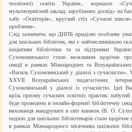
технічної) освіти України., воркшоп «Суч
мультисервісний заклад: зарубіжних досвід» на баз
хабу «Освіторія», круглий стіл «Сучасні школи-
проблеми».
Слід зазначити, що ДНПБ приділяє особливу ува
для шкільних бібліотек, які є найчисленнішою скл
ініціативи бібліотеки та за підтримки Українс
Сухомлинського стало можливим щорічне пров
секції в рамках Міжнародних та Всеукраїнських
«Василь Сухомлинський у діалозі з сучасністю». 
XXVIІ Всеукраїнських педагогічних інтерне
Сухомлинський у діалозі із сучасністю. Ідеї В
крізь призму сучасних освітніх практик: набутий 
буде проведено в онлайн-форматі бібліотечну се
вихованця мандрувати в світ книжок (В. О. Сух
подією для шкільних бібліотекарів стало щорічне 
в рамках Міжнародного місячника шкільних бібл