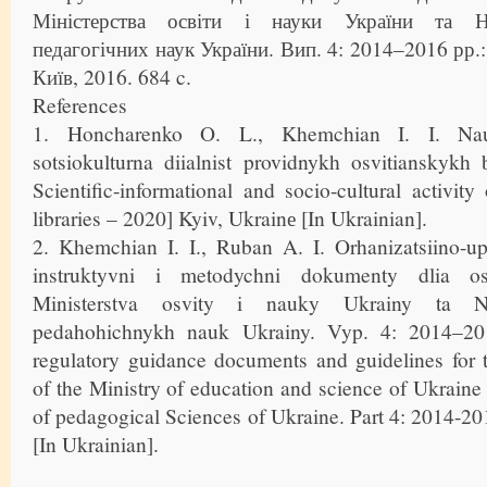
Міністерства освіти і науки України та На
педагогічних наук України. Вип. 4: 2014–2016 рр.
Київ, 2016. 684 c.
References
1. Honcharenko O. L., Khemchian I. I. Nauko
sotsiokulturna diialnist providnykh osvitianskykh
Scientific-informational and socio-cultural activity
libraries – 2020] Kyiv, Ukrainе [In Ukrainian].
2. Khemchian I. I., Ruban A. I. Orhanizatsiino-up
instruktyvni i metodychni dokumenty dlia osv
Ministerstva osvity i nauky Ukrainy ta Na
pedahohichnykh nauk Ukrainy. Vyp. 4: 2014–2016
regulatory guidance documents and guidelines for t
of the Ministry of education and science of Ukrain
of pedagogical Sciences of Ukraine. Part 4: 2014-20
[In Ukrainian].