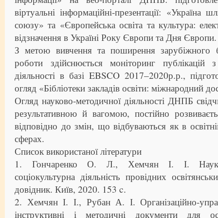
віртуальні інформаційні-презентації: «Україна 
союзу» та «Європейська освіта та культура: еле
відзначення в Україні Року Європи та Дня Європи.
З метою вивчення та поширення зарубіжного б
роботи здійснюється моніторинг публікацій з
діяльності в базі EBSCO 2017–2020р.р., підгот
огляд «Бібліотеки закладів освіти: міжнародний дос
Огляд науково-методичної діяльності ДНПБ свідч
результативною й вагомою, постійно розвиваєть
відповідно до змін, що відбуваються як в освітній
сферах.
Список використаної літератури
1. Гончаренко О. Л., Хемчян І. І. Науко
соціокультурна діяльність провідних освітянськ
довідник. Київ, 2020. 153 c.
2. Хемчян І. І., Рубан А. І. Організаційно-упра
інструктивні і методичні документи для осв