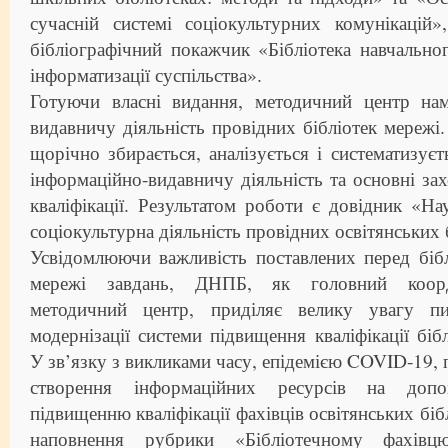
сучасній системі соціокультурних комунікацій»
бібліографічний покажчик «Бібліотека навчальног
інформатизації суспільства».
Готуючи власні видання, методичний центр нама
видавничу діяльність провідних бібліотек мережі
щорічно збирається, аналізується і систематизуєт
інформаційно-видавничу діяльність та основні з
кваліфікації. Результатом роботи є довідник «На
соціокультурна діяльність провідних освітянських б
Усвідомлюючи важливість поставлених перед бібл
мережі завдань, ДНПБ, як головний коорд
методичний центр, приділяє велику увагу п
модернізації системи підвищення кваліфікації біб
У зв’язку з викликами часу, епідемією COVID-19,
створення інформаційних ресурсів на допо
підвищенню кваліфікації фахівців освітянських бі
наповнення рубрики «Бібліотечному фахівцю