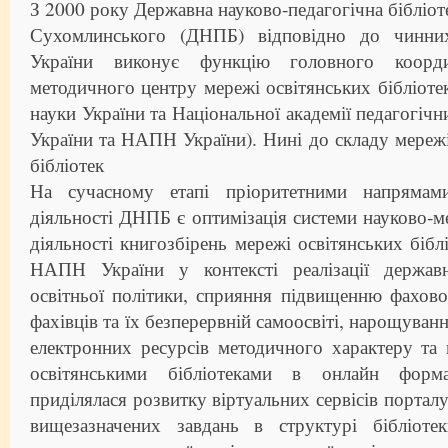
З 2000 року Державна науково-педагогічна бібліоте
Сухомлинського (ДНПБ) відповідно до чинних
України виконує функцію головного координ
методичного центру мережі освітянських бібліотек
науки України та Національної академії педагогіч
України та НАПН України). Нині до складу мереж
бібліотек
На сучасному етапі пріоритетними напрямами
діяльності ДНПБ є оптимізація системи науково-
діяльності книгозбірень мережі освітянських біб
НАПН України у контексті реалізації державн
освітньої політики, сприяння підвищенню фахово
фахівців та їх безперервній самоосвіті, нарощува
електронних ресурсів методичного характеру та 
освітянськими бібліотеками в онлайн форма
приділялася розвитку віртуальних сервісів портал
вищезазначених завдань в структурі бібліоте