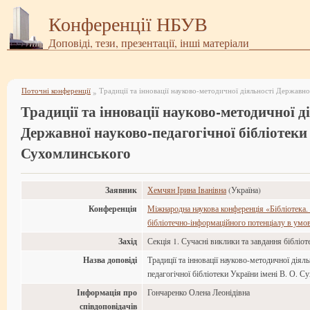
Конференції НБУВ
Доповіді, тези, презентації, інші матеріали
Поточні конференції
»
Традиції та інновації науково-методичної д
Державної науково-педагогічної бібліотеки 
Сухомлинського
Заявник
Хемчян Ірина Іванівна
(Україна)
Конференція
Міжнародна наукова конференція «Бібліотека.
бібліотечно-інформаційного потенціалу в умов
Захід
Секція 1. Сучасні виклики та завдання бібліот
Назва доповіді
Традиції та інновації науково-методичної діял
педагогічної бібліотеки України імені В. О. 
Інформація про
Гончаренко Олена Леонідівна
співдоповідачів