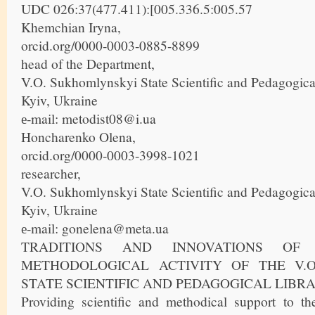
UDC 026:37(477.411):[005.336.5:005.57
Khemchian Iryna,
orcid.org/0000-0003-0885-8899
head of the Department,
V.O. Sukhomlynskyi State Scientific and Pedagogica
Kyiv, Ukraine
е-mail: metodist08@i.ua
Honcharenko Olena,
orcid.org/0000-0003-3998-1021
researcher,
V.O. Sukhomlynskyi State Scientific and Pedagogica
Kyiv, Ukraine
е-mail: gonelena@meta.ua
TRADITIONS AND INNOVATIONS OF 
METHODOLOGICAL ACTIVITY OF THE V.
STATE SCIENTIFIC AND PEDAGOGICAL LIBR
Providing scientific and methodical support to t