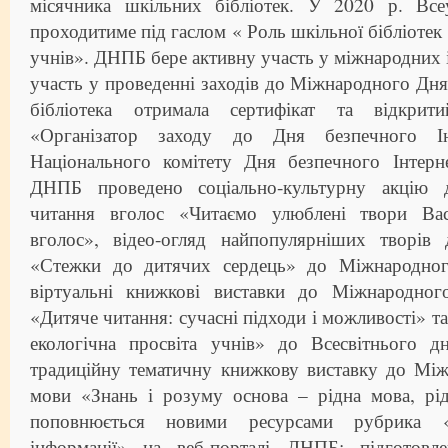
місячника шкільних бібліотек. У 2020 р. Все
проходитиме під гаслом « Роль шкільної бібліотек 
учнів». ДНПБ бере активну участь у міжнародних і
участь у проведенні заходів до Міжнародного Дня
бібліотека отримала сертифікат та відкри
«Організатор заходу до Дня безпечного І
Національного комітету Дня безпечного Інтерн
ДНПБ проведено соціально-культурну акцію 
читання вголос «Читаємо улюблені твори Ва
вголос», відео-огляд найпопулярніших творів 
«Стежки до дитячих сердець» до Міжнародного
віртуальні книжкові виставки до Міжнародног
«Дитяче читання: сучасні підходи і можливості» та
екологічна просвіта учнів» до Всесвітнього д
традиційну тематичну книжкову виставку до Між
мови «Знань і розуму основа – рідна мова, рід
поповнюється новими ресурсами рубрика «
інформації» на веб-порталі ДНПБ: підготовле