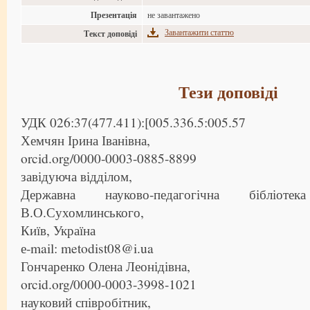
Презентація
не завантажено
Завантажити статтю
Текст доповіді
Тези доповіді
УДК 026:37(477.411):[005.336.5:005.57
Хемчян Ірина Іванівна,
orcid.org/0000-0003-0885-8899
завідуюча відділом,
Державна науково-педагогічна бібліот
В.О.Сухомлинського,
Київ, Україна
е-mail: metodist08@i.ua
Гончаренко Олена Леонідівна,
orcid.org/0000-0003-3998-1021
науковий співробітник,