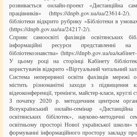
розвивається онлайн-проект «Дистанційна сам
працівників» (https://dnpb.gov.ua/ua/23614-2
бібліотеки відкрито рубрику «Бібліотеки в умов
(https://dnpb.gov.ua/ua/24217-2/).
Сприяє самоосвіті фахівців освітянських біб
інформаційні ресурси представленні на 
бібліотекознавства» (https://dnpb.gov.ua/ua/кабінет-
У цьому році на сторінці Кабінету бібліотек
користувачів відкрито «Віртуальний читальний зал
Система неперервної освіти фахівців мережі ос
містить різноманітні заходи з підвищення ква
відеоконференції, тренінги, майстер-класи, круглі 
З початку 2020 р. методичним центром органі
Всеукраїнський онлайн-семінар «Дистанційна 
освітянських бібілотек», науково-методичні се
освітньому просторі Нової української школи» 
формуванні інформаційного простору закладу про