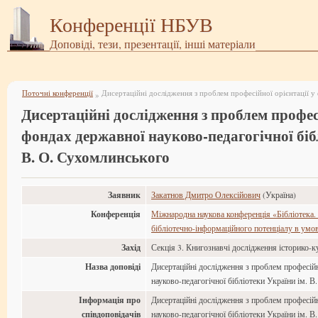
Конференції НБУВ
Доповіді, тези, презентації, інші матеріали
Поточні конференції
»
Дисертаційні дослідження з проблем професі
фондах державної науково-педагогічної біб
В. О. Сухомлинського
Заявник
Закатнов Дмитро Олексійович
(Україна)
Конференція
Міжнародна наукова конференція «Бібліотека.
бібліотечно-інформаційного потенціалу в умов
Захід
Секція 3. Книгознавчі дослідження історико-
Назва доповіді
Дисертаційні дослідження з проблем професійн
науково-педагогічної бібліотеки України ім. 
Інформація про
Дисертаційні дослідження з проблем професійн
співдоповідачів
науково-педагогічної бібліотеки України ім. 