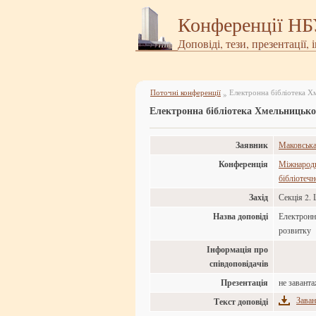
Конференції Н
Доповіді, тези, презентації, 
Поточні конференції
Електронна бібліотека Х
»
Електронна бібліотека Хмельницьк
Заявник
Маковська
Конференція
Міжнародн
бібліотеч
Захід
Секція 2. 
Назва доповіді
Електронн
розвитку
Інформація про
співдоповідачів
Презентація
не завант
Заван
Текст доповіді