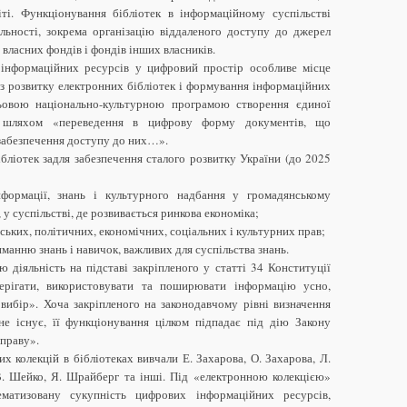
іті. Функціонування бібліотек в інформаційному суспільстві
яльності, зокрема організацію віддаленого доступу до джерел
 власних фондів і фондів інших власників.
ї інформаційних ресурсів у цифровий простір особливе місце
 з розвитку електронних бібліотек і формування інформаційних
ьовою національно-культурною програмою створення єдиної
и» шляхом «переведення в цифрову форму документів, що
 забезпечення доступу до них…».
ібліотек задля забезпечення сталого розвитку України (до 2025
нформації, знань і культурного надбання у громадянському
у суспільстві, де розвивається ринкова економіка;
ських, політичних, економічних, соціальних і культурних прав;
манню знань і навичок, важливих для суспільства знань.
ю діяльність на підставі закріпленого у статті 34 Конституції
ерігати, використовувати та поширювати інформацію усно,
вибір». Хоча закріпленого на законодавчому рівні визначення
не існує, її функціонування цілком підпадає під дію Закону
справу».
х колекцій в бібліотеках вивчали Е. Захарова, О. Захарова, Л.
 В. Шейко, Я. Шрайберг та інші. Під «електронною колекцією»
ематизовану сукупність цифрових інформаційних ресурсів,