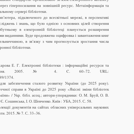
через гіперпосилання на зовнішній ресурс. Метаінформація та
альному сервері бібліотеки.
мп’ютера, підключеного до всесвітньої мережі, в перспективі
ліджень і знань, що було однією з основних цілей створення
утньому в електронній бібліотеці планується розширення
ми виданнями. Буде продовжена оцифровка і завантаження книг
ельниччиною, в зв’язку з чим прогнозується зростання числа
тронної бібліотеки.
ахарова Е. Г. Електронні бібліотеки : інформаційні ресурси та
рамування. 2005. № 4. C. 60–72. URL:
89/1374.
адля забезпечення сталого розвитку України (до 2025 року).
течної справи в Україні до 2025 року «Якісні зміни бібліотек
аїни» / Укр. бібл. асоц.; автори-упорядники: О. М. Бруй, О. В.
Є. Сошинська, І. О. Шевченко. Київ : УБА, 2015. С. 58.
колекції документів на сайтах обласних універсальних наукових
ти. 2015. № 7. С. 33–36.