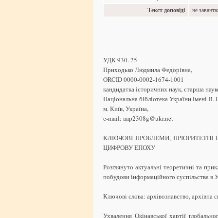
Текст доповіді
не завант
УДК 930. 25
Приходько Людмила Федорівна,
ORCID 0000-0002-1674-1001
кандидатка історичних наук, старша наук
Національна бібліотека України імені В. І
м. Київ, Україна,
е-mail: aap2308g@ukr.net
КЛЮЧОВІ ПРОБЛЕМИ, ПРІОРИТЕТНІ
ЦИФРОВУ ЕПОХУ
Розглянуто актуальні теоретичні та прик
побудови інформаційного суспільства в У
Ключові слова: архівознавство, архівна 
Ухвалення Окінавської хартії глобально