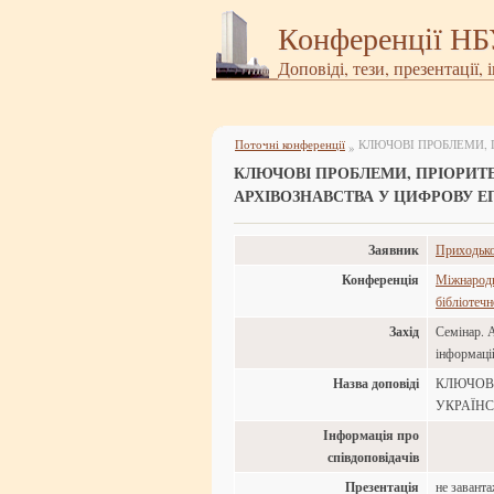
Конференції Н
Доповіді, тези, презентації, 
Поточні конференції
»
КЛЮЧОВІ ПРОБЛЕМИ, ПРІОРИТ
АРХІВОЗНАВСТВА У ЦИФРОВУ Е
Заявник
Приходьк
Конференція
Міжнародн
бібліотеч
Захід
Семінар. 
інформаці
Назва доповіді
КЛЮЧОВІ
УКРАЇНС
Інформація про
співдоповідачів
Презентація
не завант