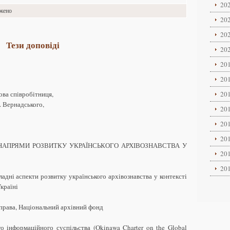
202
ажено
202
202
Тези доповіді
202
201
201
ова співробітниця,
201
. Вернадського,
201
201
201
 НАПРЯМИ РОЗВИТКУ УКРАЇНСЬКОГО АРХІВОЗНАВСТВА У
201
201
ладні аспекти розвитку українського архівознавства у контексті
країні
справа, Національний архівний фонд
го інформаційного суспільства (Okinawa Charter on the Global