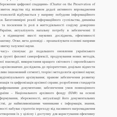
 збереження цифрової спадщини» (Charter on the Preservation of
розвиток людства під впливом дедалі активного впровадження
 технологій відбувається у напряму побудови інформаційного
и. Багатовимірні реалії інформаційного суспільства, динаміка
ї та посилення їх ролі в життєдіяльності соціуму докорінно
країни, актуалізують нагальну потребу в забезпеченні її
о, в підвищенні якості наукових досліджень, ефективності
рактику. Отже, мета доповіді – проаналізувати основні напрями
звитку галузевої науки.
часу» спонукає до подальшого оновлення українського
на ґрунті фахової саморефлексії, продукування нових методів,
ої взаємодії, використання кращого світового і європейського
ів архівознавчих досліджень до пріоритетних доцільно віднести
бливо іншомовний сегмент), теорія і методологія архівної науки;
удіовізуального архівування; правове забезпечення розвитку
изація та цифровізація архівної справи; розроблення стандартів
ифрованими документами; забезпечення умов повноцінного
країни – Національного архівного фонду (НАФ) на основі
 формування, збереженості, актуалізації його документальних
стві, де найвпливовішими чинниками є інформація, знання,
льності набуває стратегія переходу від пасивного нагромадження
етворення їх у цілісну і доступну для користування ефективну