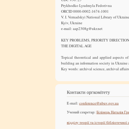
Prykhodko Lyudmyla Fedorivna
ORCID 0000-0002-1674-1001
V. I. Vernadskyi National Library of Ukraine
Kyiv, Ukraine
е-mail: aap2308g@ukr.net
KEY PROBLEMS, PRIORITY DIRECTIO
THE DIGITAL AGE
Topical theoretical and applied aspects o
building an information society in Ukraine 
Key words: archival science, archival affai
Контакти оргкомітету
E-mail:
conference@nbuv.gov.ua
Учений секретар:
Білінець Наталія Гр
відділу теорії та історії бібліотечної