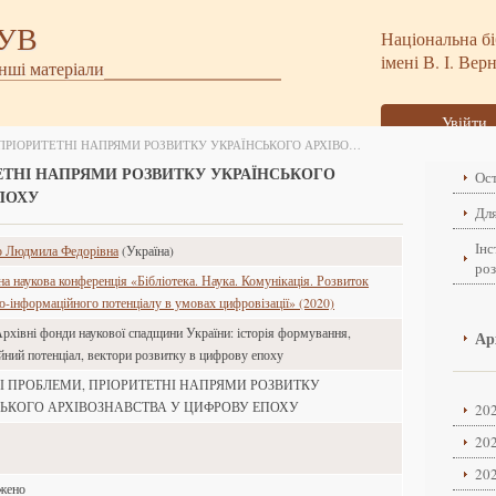
БУВ
Національна бі
імені В. І. Вер
інші матеріали
Увійти
КЛЮЧОВІ ПРОБЛЕМИ, ПРІОРИТЕТНІ НАПРЯМИ РОЗВИТКУ УКРАЇНСЬКОГО АРХІВОЗНАВСТВА У ЦИФРОВУ ЕПОХУ
ЕТНІ НАПРЯМИ РОЗВИТКУ УКРАЇНСЬКОГО
Ост
ПОХУ
Для
Інс
о Людмила Федорівна
(Україна)
ро
а наукова конференція «Бібліотека. Наука. Комунікація. Розвиток
но-інформаційного потенціалу в умовах цифровізації» (2020)
Архівні фонди наукової спадщини України: історія формування,
Ар
йний потенціал, вектори розвитку в цифрову епоху
 ПРОБЛЕМИ, ПРІОРИТЕТНІ НАПРЯМИ РОЗВИТКУ
ЬКОГО АРХІВОЗНАВСТВА У ЦИФРОВУ ЕПОХУ
202
202
202
ажено