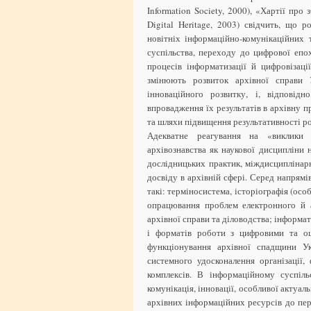
Information Society, 2000), «Хартії про
Digital Heritage, 2003) свідчить, що 
новітніх інформаційно-комунікаційних
суспільства, переходу до цифрової епох
процесів інформатизації й цифровізаці
змінюють розвиток архівної справи У
інноваційного розвитку, і, відповідн
впровадження їх результатів в архівну п
та шляхи підвищення результативності ро
Адекватне реагування на «виклики 
архівознавства як наукової дисципліни 
дослідницьких практик, міждисциплінарн
досвіду в архівній сфері. Серед напрям
такі: терміносистема, історіографія (осо
опрацювання проблем електронного й а
архівної справи та діловодства; інформат
і форматів роботи з цифровими та оц
функціонування архівної спадщини У
системного удосконалення організації,
комплексів. В інформаційному суспіль
комунікація, інновації, особливої актуа
архівних інформаційних ресурсів до пер