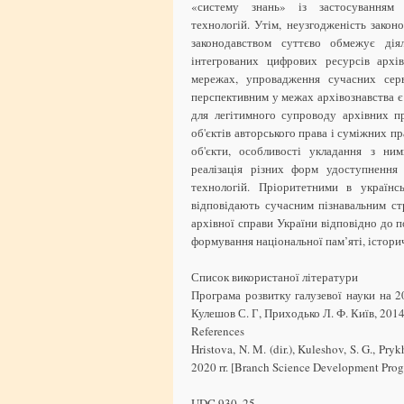
«систему знань» із застосуванням н
технологій. Утім, неузгодженість закон
законодавством суттєво обмежує дія
інтегрованих цифрових ресурсів архі
мережах, упровадження сучасних сер
перспективним у межах архівознавства є
для легітимного супроводу архівних пр
об'єктів авторського права і суміжних пр
об'єкти, особливості укладання з ни
реалізація різних форм удоступнення
технологій. Пріоритетними в українс
відповідають сучасним пізнавальним стр
архівної справи України відповідно до 
формування національної пам’яті, істори
Список використаної літератури
Програма розвитку галузевої науки на 2
Кулешов С. Г, Приходько Л. Ф. Київ, 2014.
References
Hristova, N. M. (dir.), Kuleshov, S. G., P
2020 rr. [Branch Science Development Progr
UDC 930. 25