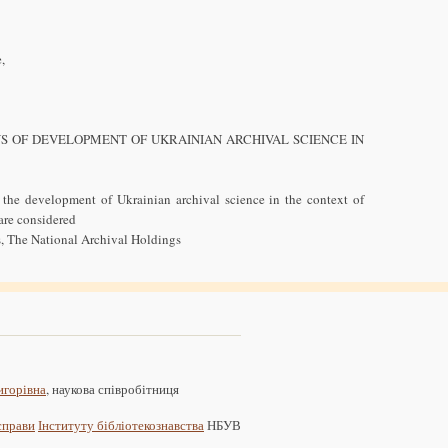
,
NS OF DEVELOPMENT OF UKRAINIAN ARCHIVAL SCIENCE IN
f the development of Ukrainian archival science in the context of
are considered
rs, The National Archival Holdings
игорівна
, наукова співробітниця
 справи
Інституту бібліотекознавства
НБУВ