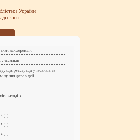
бліотека України
надського
ання конференція
 учасників
трукція реєстрації учасників та
зміщення доповідей
хів заходів
6 (1)
5 (1)
4 (1)