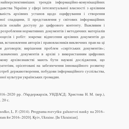
айперспективніших трендів інформаційно-комунікаційних
одавства України у сфері інтелектуальної власності з архівним
льність архівних установ щодо оцифрування і створення
вної спадщини, її представлення у світових інформаційних
вісів онлайн доступу до цифрового контенту. Важливим і
 розроблення нормативних документів і методичних матеріалів
оцесів і робіт: зокрема: віднесення архівних документів до
ав, встановлення авторів і правовласників виключних прав на ці
ми договорів; вирішення проблем «сирітських документів»;
 зазначених документів в архіві з використанням цифрових
ькому архівознавстві мають бути наукові дослідження, що
атегіям, орієнтовані на забезпечення інноваційного розвитку
потреб державотворення, побудови інформаційного суспільства,
чної культури українських громадян.
016–2020 рр. /Укрдержархів, УНДІАСД; Христова Н. М. (кер.),
 20 с.
rykhodko, L. F. (2014). Progpama rozvytku galuzevoi nauky na 2016–
am for 2016–2020]. Kyiv, Ukraine. [In Ukrainian].