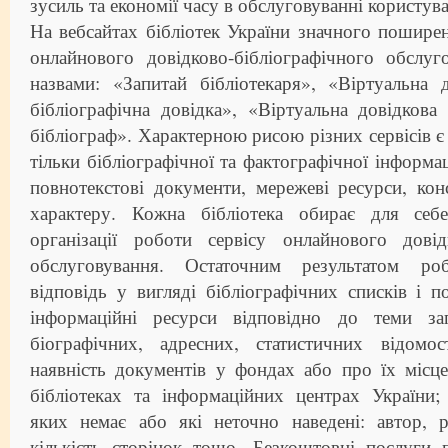
зусиль та економії часу в обслуговуванні користувач
На вебсайтах бібліотек України значного пошире
онлайнового довідково-бібліографічного обслуг
назвами: «Запитай бібліотекаря», «Віртуальна 
бібліографічна довідка», «Віртуальна довідкова
бібліограф». Характерною рисою різних сервісів є
тільки бібліографічної та фактографічної інформац
повнотекстові документи, мережеві ресурси, кон
характеру. Кожна бібліотека обирає для се
організації роботи сервісу онлайнового довідк
обслуговування. Остаточним результатом ро
відповідь у вигляді бібліографічних списків і п
інформаційні ресурси відповідно до теми зап
біографічних, адресних, статистичних відомо
наявність документів у фондах або про їх місц
бібліотеках та інформаційних центрах України;
яких немає або які неточно наведені: автор, р
кількість сторінок тощо. Безкоштовні послуги 