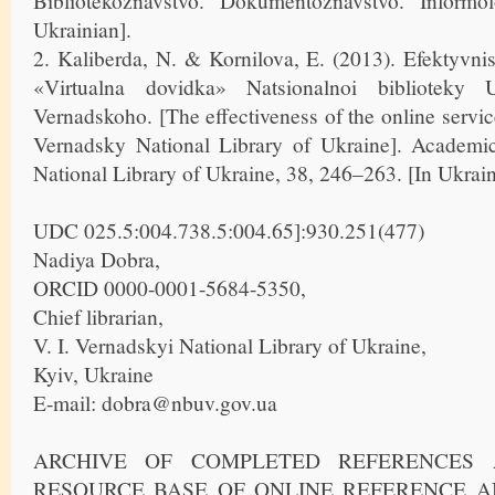
Bibliotekoznavstvo. Dokumentoznavstvo. Informo
Ukrainian].
2. Kaliberda, N. & Kornilova, E. (2013). Efektyvnis
«Virtualna dovidka» Natsionalnoi biblioteky
Vernadskoho. [The effectiveness of the online servic
Vernadsky National Library of Ukraine]. Academi
National Library of Ukraine, 38, 246–263. [In Ukrain
UDC 025.5:004.738.5:004.65]:930.251(477)
Nadiya Dobra,
ORCID 0000-0001-5684-5350,
Chief librarian,
V. I. Vernadskyi National Library of Ukraine,
Kyiv, Ukraine
E-mail: dobra@nbuv.gov.ua
ARCHIVE OF COMPLETED REFERENCES 
RESOURCE BASE OF ONLINE REFERENCE A