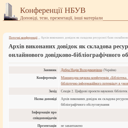
Конференції НБУВ
Доповіді, тези, презентації, інші матеріали
Поточні конференції
»
Архів виконаних довідок як складова ресур
онлайнового довідково-бібліографічного о
Заявник
Добра Надія Володимирівна
(Україна)
Конференція
Міжнародна наукова конференція «Бібліотека.
бібліотечно-інформаційного потенціалу в умов
Захід
Секція 2. Цифрові проекти наукових бібліотек
Назва доповіді
Архів виконаних довідок як складова ресурсн
бібліографічного обслуговування
Інформація про
співдоповідачів
Презентація
не завантажено