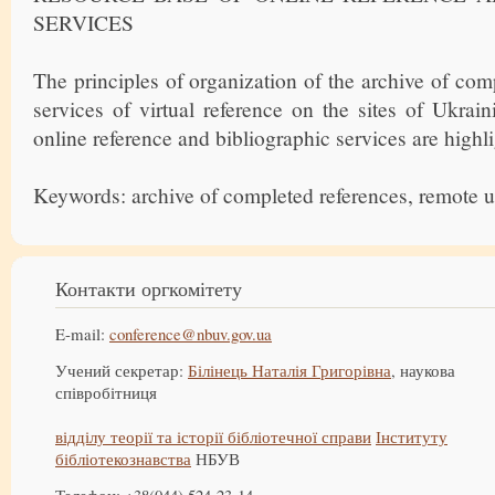
SERVICES
The principles of organization of the archive of com
services of virtual reference on the sites of Ukrain
online reference and bibliographic services are highl
Keywords: archive of completed references, remote us
Контакти оргкомітету
E-mail:
conference@nbuv.gov.ua
Учений секретар:
Білінець Наталія Григорівна
, наукова
співробітниця
відділу теорії та історії бібліотечної справи
Інституту
бібліотекознавства
НБУВ