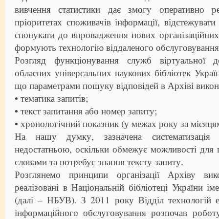
вивчення статистики дає змогу оперативно р
пріоритетах споживачів інформації, відстежувати 
спонукати до впровадження нових організаційних
формують технологію віддаленого обслуговування 
Розгляд функціонування служб віртуальної д
обласних універсальних наукових бібліотек Україн
що параметрами пошуку відповідей в Архіві викон
• тематика запитів;
• текст запитання або номер запиту;
• хронологічний показник (у межах року за місяця
На нашу думку, зазначена систематизація 
недостатньою, оскільки обмежує можливості для
словами та потребує знання тексту запиту.
Розглянемо принципи організації Архіву ви
реалізовані в Національній бібліотеці України ім
(далі – НБУВ). З 2011 року Відділ технологій 
інформаційного обслуговування розпочав роботу