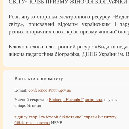
СВІТУ» КРІЗЬ ПРИЗМУ ЖІНОЧОЇ БІОГРАФІКИ
Розглянуто сторінки електронного ресурсу «Видатн
світу», присвячені відомим українським і за
різних історичних епох, крізь призму жіночої біог
Ключові слова: електронний ресурс «Видатні педаг
жіноча педагогічна біографіка, ДНПБ України ім. 
Контакти оргкомітету
E-mail:
conference@nbuv.gov.ua
Учений секретар:
Білінець Наталія Григорівна
, наукова
співробітниця
відділу теорії та історії бібліотечної справи
Інституту
бібліотекознавства
НБУВ