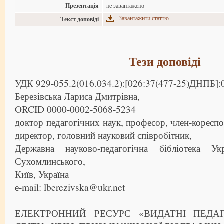
Презентація
не завантажено
Завантажити статтю
Текст доповіді
Тези доповіді
УДК 929-055.2(016.034.2):[026:37(477-25)ДНПБ]:
Березівська Лариса Дмитрівна,
ORCID 0000-0002-5068-5234
доктор педагогічних наук, професор, член-корес
директор, головний науковий співробітник,
Державна науково-педагогічна бібліотека У
Сухомлинського,
Київ, Україна
е-mail: lberezivska@ukr.net
ЕЛЕКТРОННИЙ РЕСУРС «ВИДАТНІ ПЕДА