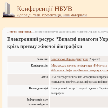
Конференції НБУВ
Доповіді, тези, презентації, інші матеріали
Поточні конференції
»
Електронний ресурс "Видатні педагоги Укра
крізь призму жіночої біографіки
Заявник
Березівська Лариса Дмитрівна
(Україна)
Конференція
Міжнародна наукова конференція «Бібліотека.
бібліотечно-інформаційного потенціалу в умов
Захід
XVI біографічні читання: «Історична біографі
суспільстві: проблематика, інформаційний прос
Назва доповіді
Електронний ресурс "Видатні педагоги України
біографіки
Інформація про
співдоповідачів