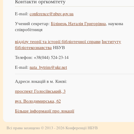
Контакти оргкомітету
E-mail:
conference@nbuv.gov.ua
Учений секретар:
Білінець Наталія Григорівна
, наукова
співробітниця
відділу теорії та історії бібліотечної справи
Інституту
бібліотекознавства
НБУВ
Телефон: +38(044) 524-23-14
E-mail:
nata_bytrim@ukr.net
Адреси локацій в м. Києві:
проспект Голосіївський, 3
вул. Володимирська, 62
Більше інформації про локації
Всі права захищено © 2013 - 2026 Конференції НБУВ