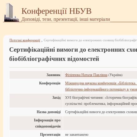
Конференції НБУВ
Доповіді, тези, презентації, інші матеріали
Поточні конференції
Сертифікаційні вимоги до електронних сховищ біобібліографі
»
Сертифікаційні вимоги до електронних сх
біобібліографічних відомостей
Заявник
Філіппова Наталя Павлівна
(Україна)
Конференція
Міжнародна наукова конференція «Бібліотека.
бібліотечно-інформаційного потенціалу в умов
Захід
XVI біографічні читання: «Історична біографі
суспільстві: проблематика, інформаційний прос
Назва доповіді
Сертифікаційні вимоги до електронних сховищ
Інформація про
співдоповідачів
Презентація
не завантажено