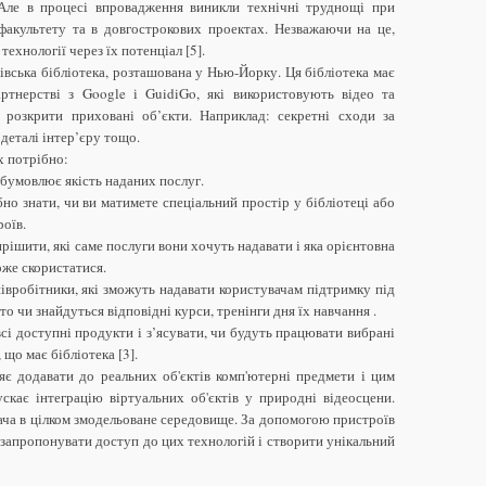
. Але в процесі впровадження виникли технічні труднощі при
факультету та в довгострокових проектах. Незважаючи на це,
ехнології через їх потенціал [5].
ська бібліотека, розташована у Нью-Йорку. Ця бібліотека має
артнерстві з Google і GuidiGo, які використовують відео та
 розкрити приховані об’єкти. Наприклад: секретні сходи за
деталі інтер’єру тощо.
х потрібно:
обумовлює якість наданих послуг.
но знати, чи ви матимете спеціальний простір у бібліотеці або
оїв.
вирішити, які саме послуги вони хочуть надавати і яка орієнтовна
оже скористатися.
півробітники, які зможуть надавати користувачам підтримку під
то чи знайдуться відповідні курси, тренінги дня їх навчання .
сі доступні продукти і з’ясувати, чи будуть працювати вибрані
що має бібліотека [3].
яє додавати до реальних об'єктів комп'ютерні предмети і цим
кає інтеграцію віртуальних об'єктів у природні відеосцени.
ача в цілком змодельоване середовище. За допомогою пристроїв
 запропонувати доступ до цих технологій і створити унікальний