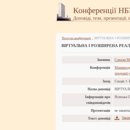
Конференції Н
Доповіді, тези, презентації, 
Поточні конференції
ВІРТУАЛЬНА І РОЗШИР
»
ВІРТУАЛЬНА І РОЗШИРЕНА РЕАЛ
Заявник
Слюсар Ма
Конференція
Міжнародна
тенденції 
Захід
Секція 3. 
Назва доповіді
ВІРТУАЛ
Інформація про
Ясінська 
співдоповідачів
Презентація
не завант
Заван
Текст доповіді