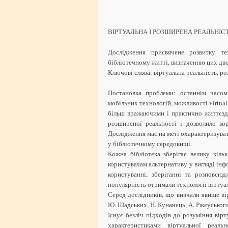
ВІРТУАЛЬНА І РОЗШИРЕНА РЕАЛЬНІСТ
Дослідження присвячене розвитку тех
бібліотечному житті, визначенню цих дво
Ключові слова: віртуальна реальність, ро
Постановка проблеми: останнім часом
мобільних технологій, можливості virtual r
більш вражаючими і практично життєзда
розширеної реальності і дозволило ко
Дослідження має на меті охарактеризуват
у бібліотечному середовищі.
Кожна бібліотека зберігає велику кіль
користувачам альтернативу у вигляді інф
користуванні, зберіганні та розповсюд
популярність отримали технології віртуал
Серед дослідників, що вивчали явище ві
Ю. Шадських, Н. Кунанець, А. Ржеуського,
Існує безліч підходів до розуміння вір
характеристиками віртуальної реальн