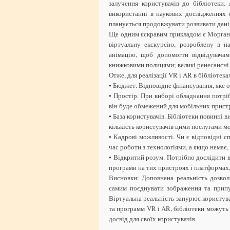
залучення користувачів до бібліотеки
використанні в наукових дослідженнях 
планується продовжувати розвивати дані т
Ще одним яскравим прикладом є Морганів
віртуальну екскурсію, розроблену в п
анімацію, щоб допомогти відвідувачам
книжковими полицями; великі ренесансні 
Отже, для реалізації VR і AR в бібліотека
• Бюджет. Відповідне фінансування, яке 
• Простір. При виборі обладнання потріб
він буде обмежений для мобільних пристр
• База користувачів. Бібліотеки повинні 
кількість користувачів цими послугами м
• Кадрові можливості. Чи є відповідні с
час роботи з технологіями, а якщо немає, 
• Відкритий розум. Потрібно дослідити в
програми на тих пристроях і платформах, 
Висновки: Доповнена реальність дозвол
самим поєднувати зображення та припус
Віртуальна реальність занурює користув
та программ VR і AR, бібліотеки можуть
досвід для своїх користувачів.