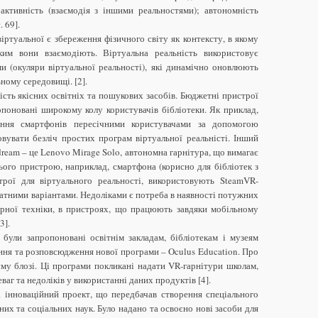
активність (взаємодія з іншими реальностями); автономність
 69].
іртуальної є збереження фізичного світу як контексту, в якому
яким вони взаємодіють. Віртуальна реальність використовує
ми (окуляри віртуальної реальності), які динамічно оновлюють
ному середовищі. [2].
кість якісних освітніх та пошукових засобів. Бюджетні пристрої
поновані широкому колу користувачів бібліотеки. Як приклад,
ання смартфонів пересічними користувачами за допомогою
овувати безліч простих програм віртуальної реальністі. Інший
ream – це Lenovo Mirage Solo, автономна гарнітура, що вимагає
ього пристрою, наприклад, смартфона (корисно для бібліотек з
рої для віртуального реальності, використовують SteamVR-
латними варіантами. Недоліками є потреба в наявності потужних
нарної техніки, в пристроях, що працюють завдяки мобільному
3].
 були запропоновані освітнім закладам, бібліотекам і музеям
ння та розповсюдження нової програми – Oculus Education. Про
му блозі. Ці програми покликані надати VR-гарнітури школам,
ваг та недоліків у використанні даних продуктів [4].
а інноваційний проект, що передбачав створення спеціального
их та соціальних наук. Було надано та освоєно нові засоби для