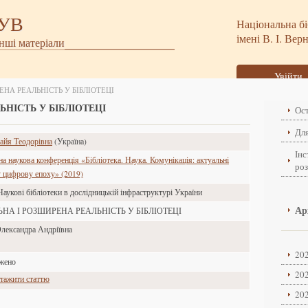
БУВ
Національна бі
імені В. І. Вер
інші матеріали
Увійти
ЕНА РЕАЛЬНІСТЬ У БІБЛІОТЕЦІ
ЬНІСТЬ У БІБЛІОТЕЦІ
Ост
Для
йя Теодорівна
(Україна)
Інс
 наукова конференція «Бібліотека. Наука. Комунікація: актуальні
ро
у цифрову епоху» (2019)
Наукові бібліотеки в дослідницькій інфраструктурі України
Ар
ЬНА І РОЗШИРЕНА РЕАЛЬНІСТЬ У БІБЛІОТЕЦІ
Олександра Андріївна
202
ажено
202
тажити статтю
202