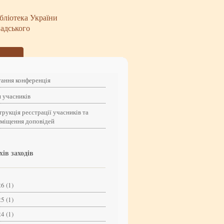
бліотека України
надського
ання конференція
 учасників
трукція реєстрації учасників та
зміщення доповідей
хів заходів
6 (1)
5 (1)
4 (1)