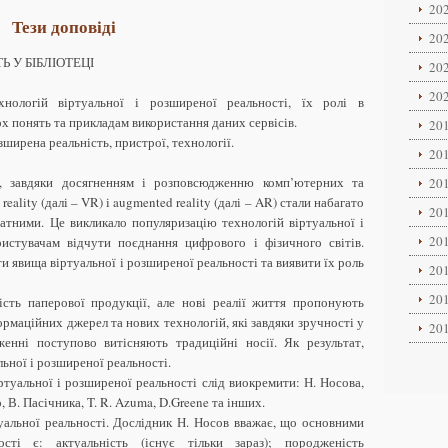
202
Тези доповіді
202
Ь У БІБЛІОТЕЦІ
202
202
нологій віртуальної і розширеної реальності, їх ролі в
х понять та прикладам використання даних сервісів.
201
зширена реальність, пристрої, технології.
201
, завдяки досягненням і розповсюдженню комп’ютерних та
201
eality (далі – VR) і augmented reality (далі – AR) стали набагато
201
тними. Це викликало популяризацію технологій віртуальної і
201
ристувачам відчути поєднання цифрового і фізичного світів.
и явища віртуальної і розширеної реальності та виявити їх роль
201
201
кість паперової продукції, але нові реалії життя пропонують
ормаційних джерел та нових технологій, які завдяки зручності у
201
женні поступово витісняють традиційні носії. Як результат,
ьної і розширеної реальності.
ртуальної і розширеної реальності слід виокремити: Н. Носова,
 В. Пасічника, T. R. Azuma, D.Greene та інших.
туальної реальності. Дослідник Н. Носов вважає, що основними
ості є: актуальність (існує тільки зараз); породженість