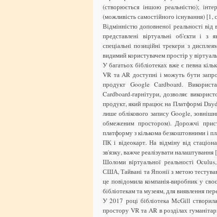
(створюється іншою реальністю); інтер
(можливість самостійного існування) [1, с.
Відмінністю доповненої реальності від в
представлені віртуальні об'єкти і з 
спеціальні позиційні трекери з дисплея
видимий користувачем простір у віртуаль
У багатьох бібліотеках вже є певна кіль
VR та AR доступні і можуть бути запро
продукт Google Cardboard. Використ
Cardboard-гарнітури, дозволяє використ
продукт, який працює на Платформі Dayd
лише облікового запису Google, зовнішн
обмеженим простором). Дорожчі прист
платформу з кількома безкоштовними і п
ПК і відеокарт. На відміну від стаціо
зв'язку, важче реалізувати налаштування [
Шоломи віртуальної реальності Oculus,
США, Тайвані та Японії з метою тестува
це повідомила компанія-виробник у своє
бібліотекам та музеям, для виявлення пере
У 2017 році бібліотека McGill створил
простору VR та AR в розділах гуманітарн