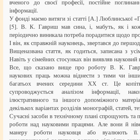
вченого до своєї професії, постійне поглинан
інформації.
У фонді маємо витяги зі статті [А.] Люблинської 
[5]. В. К. Гавриш мав сина, і, мабуть, як і к
періодично виникала потреба порадитися щодо про
І він, як справжній науковець, звертався до першод
Вищеназвана стаття, як годиться, записана з ус
Навіть у сімейних стосунках він виявляв науковий 
Все, що сказано вище про роботу В. К. Гав
наукових праць можна віднести з тими чи інш
багатьох вчених середини ХХ ст. Це копітк
супроводжується аналізом інформації, на
ілюстративного та іншого допоміжного матері
декількох варіантах розділів монографій, статей, т
Сучасні засоби в технічному плані спрощують т
роботи над науковими працями. Але вони й нів
манеру роботи науковця або вуалюють її.