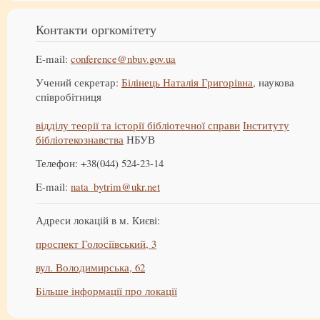
Контакти оргкомітету
E-mail:
conference@nbuv.gov.ua
Учений секретар:
Білінець Наталія Григорівна
, наукова
співробітниця
відділу теорії та історії бібліотечної справи
Інституту
бібліотекознавства
НБУВ
Телефон: +38(044) 524-23-14
E-mail:
nata_bytrim@ukr.net
Адреси локацій в м. Києві:
проспект Голосіївський, 3
вул. Володимирська, 62
Більше інформації про локації