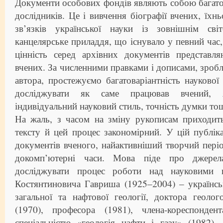
Документи особових фондів являють собою багато
дослідників. Це і вивчення біографії вчених, їхн
зв’язків української науки із зовнішнім св
канцелярське приладдя, що існувало у певний час,
цінність серед архівних документів представл
вчених. За численними правками і дописами, зро
автора, простежуємо багатоваріантність науково
досліджувати як саме працював вчений, я
індивідуальний науковий стиль, точність думки то
На жаль, з часом на зміну рукописам приходит
тексту й цей процес закономірний. У цій публік
документів вченого, найактивніший творчий пері
докомп’ютерні часи. Мова піде про джере
досліджувати процес роботи над науковими 
Костянтиновича Гавриша (1925–2004) – українсь
загальної та нафтової геології, доктора геолог
(1970), професора (1981), члена-кореспонд
спеціальністю «геологія нафти і газу» (1982), 