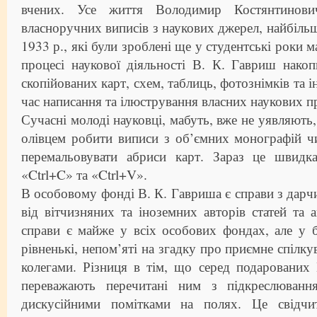
вчених. Усе життя Володимир Костянтинович
власноручних виписів з наукових джерел, найбільш
1933 р., які були зроблені ще у студентські роки 
процесі наукової діяльності В. К. Гавриш накоп
скопійованих карт, схем, таблиць, фотознімків та і
час написання та ілюстрування власних наукових п
Сучасні молоді науковці, мабуть, вже не уявляють
олівцем робити виписи з об’ємних монографій чи
перемальовувати абриси карт. Зараз це швидк
«Ctrl+C» та «Ctrl+V».
В особовому фонді В. К. Гавриша є справи з дар
від вітчизняних та іноземних авторів статей та а
справи є майже у всіх особових фондах, але у 
рівненькі, непом’яті на згадку про приємне спілку
колегами. Різниця в тім, що серед подарованих
переважають перечитані ним з підкреслюванн
дискусійними помітками на полях. Це свідчи