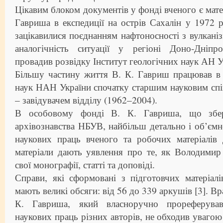
Цікавим блоком документів у фонді вченого є мате
Гавриша в експедиції на острів Сахалін у 1972 р.
зацікавилися поєднанням нафтоносності з вулканіз
аналогічність ситуації у регіоні Доно-Дніпр
провадив розвідку Інститут геологічних наук АН 
Більшу частину життя В. К. Гавриш працював в 
наук НАН України спочатку старшим науковим спі
– завідувачем відділу (1962–2004).
В особовому фонді В. К. Гавриша, що збері
архівознавства НБУВ, найбільш детально і об’ємн
наукових праць вченого та робочих матеріалів
матеріали дають уявлення про те, як Володимир
свої монографії, статті та доповіді.
Справи, які сформовані з підготовчих матеріал
мають великі обсяги: від 56 до 339 аркушів [3]. Вр
К. Гавриша, який власноручно прореферував
наукових праць різних авторів, не обходив уваго