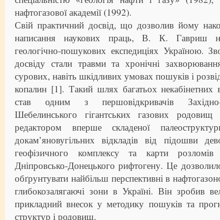
нафтогазової академії (1992).
Свій практичний досвід, що дозволив йому нако
написання наукових праць, В. К. Гавриш н
геологічно-пошукових експедиціях Україною. З
досвіду стали травми та хронічні захворюван
сурових, навіть шкідливих умовах пошуків і розв
копалин [1]. Такий шлях багатьох некабінетних
став одним з першовідкривачів Західно-
Шебелинського гігантських газових родовищ 
редактором вперше складеної палеоструктурн
докам’яновугільних відкладів від підошви дев
геофізичного комплексу та карти розломів 
Дніпровсько-Донецького рифтогену. Це дозволил
обґрунтувати найбільш перспективні в нафтогазо
глибокозалягаючі зони в Україні. Він зробив в
прикладний внесок у методику пошуків та прог
структур і родовищ.