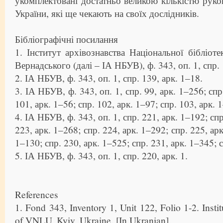
укомплектовані достатньо великою кількістю руко
України, які ще чекають на своїх дослідників.
Бібліографічні посилання
1. Інститут архівознавства Національної бібліоте
Вернадського (далі – ІА НБУВ), ф. 343, оп. 1, спр. 
2. ІА НБУВ, ф. 343, оп. 1, спр. 139, арк. 1–18.
3. ІА НБУВ, ф. 343, оп. 1, спр. 99, арк. 1–256; спр
101, арк. 1–56; спр. 102, арк. 1–97; спр. 103, арк. 
4. ІА НБУВ, ф. 343, оп. 1, спр. 221, арк. 1–192; спр
223, арк. 1–268; спр. 224, арк. 1–292; спр. 225, арк
1–130; спр. 230, арк. 1–525; спр. 231, арк. 1–345; с
5. ІА НБУВ, ф. 343, оп. 1, спр. 220, арк. 1.
References
1. Fond 343, Inventory 1, Unit 122, Folio 1-2. Insti
of VNLU, Kyiv, Ukraine. [In Ukranian].