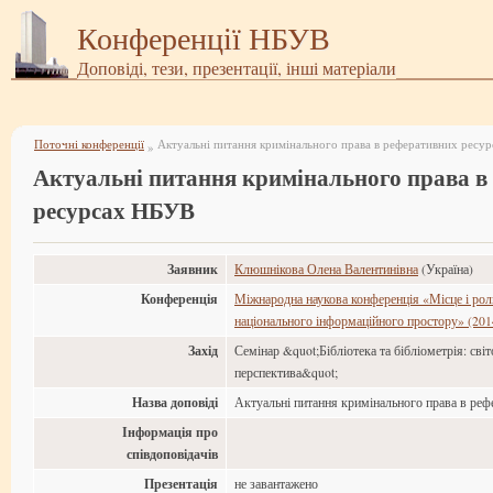
Конференції НБУВ
Доповіді, тези, презентації, інші матеріали
Поточні конференції
Актуальні питання кримінального права в реферативних ресу
»
Актуальні питання кримінального права в
ресурсах НБУВ
Заявник
Клюшнікова Олена Валентинівна
(Україна)
Конференція
Міжнародна наукова конференція «Місце і рол
національного інформаційного простору» (201
Захід
Семінар &quot;Бібліотека та бібліометрія: світ
перспектива&quot;
Назва доповіді
Актуальні питання кримінального права в ре
Інформація про
співдоповідачів
Презентація
не завантажено