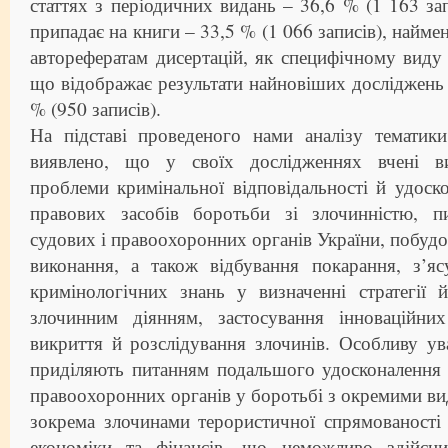
статтях з періодичних видань – 36,6 % (1 163 зап
припадає на книги – 33,5 % (1 066 записів), найме
авторефератам дисертацій, як специфічному виду 
що відображає результати найновіших досліджень у
% (950 записів).
На підставі проведеного нами аналізу тематики
виявлено, що у своїх дослідженнях вчені ви
проблеми кримінальної відповідальності й удоск
правових засобів боротьби зі злочинністю, п
судових і правоохоронних органів України, побудо
виконання, а також відбування покарання, з’яс
кримінологічних знань у визначенні стратегії 
злочинним діянням, застосування інноваційни
викриття й розслідування злочинів. Особливу ув
приділяють питанням подальшого удосконалення 
правоохоронних органів у боротьбі з окремими ви
зокрема злочинами терористичної спрямованості
економіки та фінансів, що неможливо здійсни