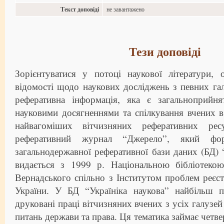
Текст доповіді
не завантажено
Тези доповіді
Зорієнтуватися у потоці наукової літератури, 
відомості щодо наукових досліджень з певних га
реферативна інформація, яка є загальноприй
науковими досягненнями та спілкування вчених в
найвагоміших вітчизняних реферативних рес
реферативний журнал “Джерело”, який фор
загальнодержавної реферативної бази даних (БД) “
видається з 1999 р. Національною бібліотекою
Вернадського спільно з Інститутом проблем реєс
України. У БД “Україніка наукова” найбільш 
друковані праці вітчизняних вчених з усіх галузей 
питань держави та права. Ця тематика займає четве