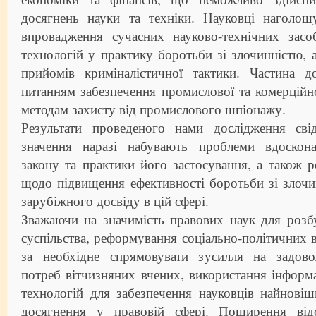
досягнень науки та техніки. Науковці наголош
впровадження сучасних науково-технічних засо
технологій у практику боротьби зі злочинністю, 
прийомів криміналістичної тактики. Частина д
питанням забезпечення промислової та комерційн
методам захисту від промислового шпіонажу.
Результати проведеного нами дослідження сві
значення наразі набувають проблеми вдоскона
закону та практики його застосування, а також 
щодо підвищення ефективності боротьби зі злоч
зарубіжного досвіду в цій сфері.
Зважаючи на значимість правових наук для розб
суспільства, реформування соціально-політичних 
за необхідне спрямовувати зусилля на задово
потреб вітчизняних вчених, використання інформ
технологій для забезпечення науковців найнові
досягнення у правовій сфері. Поширення від