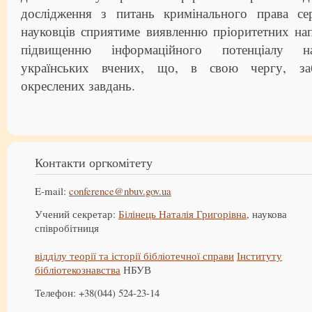
дослідження з питань кримінального права се
науковців сприятиме виявленню пріоритетних на
підвищенню інформаційного потенціалу на
українських вчених, що, в свою чергу, заб
окреслених завдань.
Контакти оргкомітету
E-mail:
conference@nbuv.gov.ua
Учений секретар:
Білінець Наталія Григорівна
, наукова
співробітниця
відділу теорії та історії бібліотечної справи
Інституту
бібліотекознавства
НБУВ
Телефон: +38(044) 524-23-14