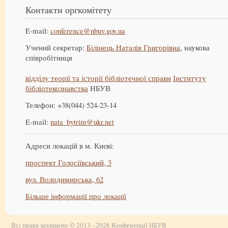
Контакти оргкомітету
E-mail:
conference@nbuv.gov.ua
Учений секретар:
Білінець Наталія Григорівна
, наукова
співробітниця
відділу теорії та історії бібліотечної справи
Інституту
бібліотекознавства
НБУВ
Телефон: +38(044) 524-23-14
E-mail:
nata_bytrim@ukr.net
Адреси локацій в м. Києві:
проспект Голосіївський, 3
вул. Володимирська, 62
Більше інформації про локації
Всі права захищено © 2013 - 2026 Конференції НБУВ