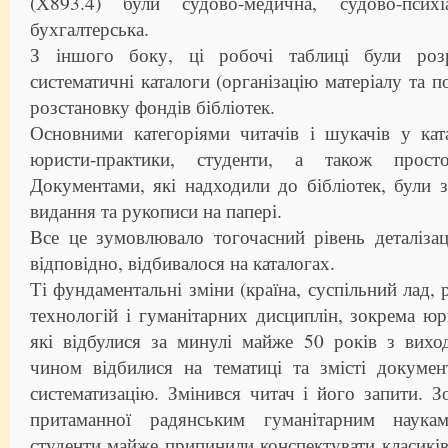
(Х893.4) були судово-медична, судово-псих
бухгалтерська.
З іншого боку, ці робочі таблиці були розр
систематичні каталоги (організацію матеріалу та 
розстановку фондів бібліотек.
Основними категоріями читачів і шукачів у кат
юристи-практики, студенти, а також просто
Документами, які надходили до бібліотек, були 
видання та рукописи на папері.
Все це зумовлювало тогочасний рівень деталізац
відповідно, відбивалося на каталогах.
Ті фундаментальні зміни (країна, суспільний лад, 
технологій і гуманітарних дисциплін, зокрема юри
які відбулися за минулі майже 50 років з вихо
чином відбилися на тематиці та змісті докумен
систематизацію. Змінився читач і його запити. З
притаманної радянським гуманітарним наукам 
студенти майже припинили конспектувати класиків