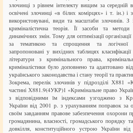
злочинці з рівнем інтелекту вищим за середній в 
освічені злочинці «в білих комірцях» і т. ін.) і
використовувані, види та масштаби злочинів. З
криміналістична теорія. Її засоби та методи
динамічних змін. Тому для оптимізації організації 
за тематикою та спрощення та логічної о
запропоновані у вихідних таблицях класифікації 
літератури з кримінального права, криміналь
криміналістики було доповнено та адаптовано ві
українського законодавства і стану теорії та практи
Зокрема, перелік злочинів у підрозділі Х881 «
частині Х881.9(4УКР)1 «Кримінальне право Украї
з відповідними їм індексами узгоджено з Кр
України від 2001 р. з урахуванням поправок за о
своїм завданням правове забезпечення охорони п
громадянина, власності, громадського порядку та
довкілля, конституційного устрою України від