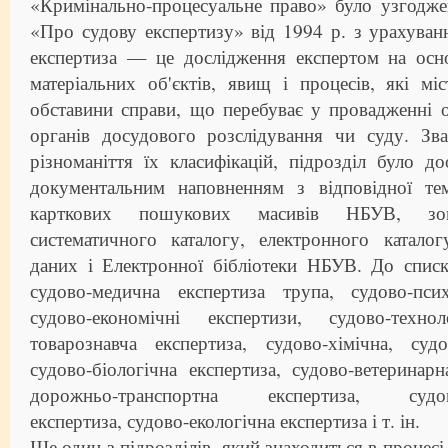
«Кримінально-процесуальне право» було узгодже
«Про судову експертизу» від 1994 р. з урахува
експертиза — це дослідження експертом на осно
матеріальних об'єктів, явищ і процесів, які м
обставини справи, що перебуває у провадженні 
органів досудового розслідування чи суду. Зв
різноманіття їх класифікацій, підрозділ було д
документальним наповненням з відповідної те
карткових пошукових масивів НБУВ, зок
систематичного каталогу, електронного каталог
даних і Електронної бібліотеки НБУВ. До списк
судово-медична експертиза трупа, судово-псих
судово-економічні експертизи, судово-техн
товарознавча експертиза, судово-хімічна, суд
судово-біологічна експертиза, судово-ветеринарн
дорожньо-транспортна експертиза, судово-
експертиза, судово-екологічна експертиза і т. ін.
Ще один з підрозділів, який знаходиться в процес