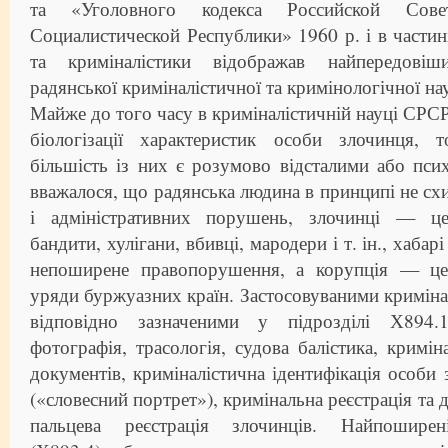
та «Уголовного кодекса Российской Совет
Социалистической Республики» 1960 р. і в частин
та криміналістики відображав найпередовіш
радянської криміналістичної та кримінологічної нау
Майже до того часу в криміналістичній науці СРСР
біологізації характеристик особи злочинця, 
більшість із них є розумово відсталими або пс
вважалося, що радянська людина в принципі не сх
і адміністративних порушень, злочинці — це 
бандити, хулігани, вбивці, мародери і т. ін., хаба
непоширене правопорушення, а корупція — це 
уряди буржуазних країн. Застосовуваними криміна
відповідно зазначеними у підрозділі Х894.
фотографія, трасологія, судова балістика, кримін
документів, криміналістична ідентифікація особи 
(«словесний портрет»), кримінальна реєстрація та 
пальцева реєстрація злочинців. Найпоширен