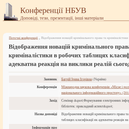
Конференції НБУВ
Доповіді, тези, презентації, інші матеріали
Поточні конференції
»
Відображення новацій кримінального прав
криміналістики в робочих таблицях класиф
адекватна реакція на виклики реалій сього
Заявник
Багрій Ірина Ігорівна
(Україна)
Конференція
Міжнародна наукова конференція «Місце і рол
національного інформаційного простору» (201
Захід
Семінар &quot;Формування електронних інфор
бібліотек: прикладний аспект&quot;
Назва доповіді
Відображення новацій кримінального права та
таблицях класифікації як адекватна реакція на
Інформація про