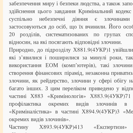
забезпечення миру і безпеки людства, а також зап
здійснення цього завдання Кримінальний кодекс 
суспільно небезпечні діяння є злочинами
застосовуються до осіб, що їх вчинили. Його осо
20 розділів, систематизованих по групах спо
відносин, на які посягають відповідні злочини.
Природно, до підрозділу Х881.9(4УКР)1 увійшли
які з’явилися і поширилися за минулі роки, та
використання ЕОМ (комп’ютерів), такі злочини
створення фінансових пірамід, незаконна приватиза
злочини, як рейдерство, злочини у сфері обігу н
багато інших. З цим переліком приведено у відпо
частині Х883 «Кримінологія» Х883.9(4УКР)7
профілактика окремих видів злочинів в
«Криміналістика» в частині Х894.9(4УКР)3 «Ме
окремих видів злочинів».
Частину Х893.9(4УКР)413 «Експертизи»