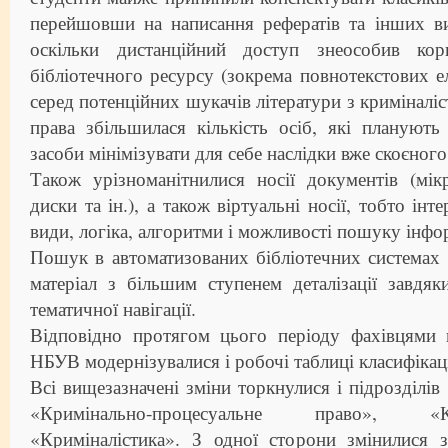
перейшовши на написання рефератів та інших ви
оскільки дистанційний доступ знеособив кори
бібліотечного ресурсу (зокрема повнотекстових ел
серед потенційних шукачів літератури з криміналі
права збільшилася кількість осіб, які плануют
засоби мінімізувати для себе наслідки вже скоєного
Також урізноманітнилися носії документів (мік
диски та ін.), а також віртуальні носії, тобто інт
види, логіка, алгоритми і можливості пошуку інфор
Пошук в автоматизованих бібліотечних системах
матеріал з більшим ступенем деталізації завдя
тематичної навігації.
Відповідно протягом цього періоду фахівцями в
НБУВ модернізувалися і робочі таблиці класифікаці
Всі вищезазначені зміни торкнулися і підрозділів
«Кримінально-процесуальне право», «
«Криміналістика». З одної сторони змінилися з