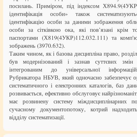
посилань. Приміром, під індексом Х894.9(4УКР
ідентифікація особи» також систематизую
ідентифікацію особи за даними зображення обли
особи за сітківкою ока, які пов’язані крім 
паспортами (Х819(4УКР)112.032.111) та комп'
зображень (З970.632).
Таким чином, як і базова дисципліна право, роз
був модернізований і зазнав суттєвих змін
інтегрованим до універсальної інформаці
Рубрикатора НБУВ, який одночасно забезпечує о
систематичного і електронних каталогів, баз дани
розвивається, ефективно обслуговує найрізноманіт
має розвинену систему міждисциплінарних пос
сучасному документопотоку, котрий надходи
відділу систематизації.