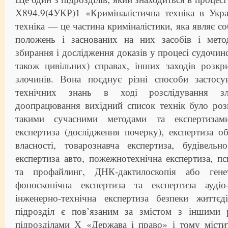
Х894.9(4УКР)1 «Криміналістична техніка в Укра
техніка — це частина криміналістики, яка являє с
положень і заснованих на них засобів і мето
збирання і дослідження доказів у процесі судочин
також цивільних) справах, інших заходів розкр
злочинів. Вона поєднує різні способи застос
технічних знань в ході розслідування зл
доопрацювання вихідний список технік було ро
такими сучасними методами та експертизами
експертиза (дослідження почерку), експертиза об’
власності, товарознавча експертиза, будівельно
експертиза авто, пожежнотехнічна експертиза, пс
та профайлинг, ДНК-дактилоскопія або генет
фоноскопічна експертиза та експертиза аудіо-
інженерно-технічна експертиза безпеки життєд
підрозділ є пов’язаним за змістом з іншими
підрозділами Х «Держава і право» і тому місти