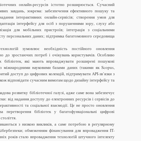
ліотечних онлайн-ресурсів істотно розширюється. Сучасний
ливих завдань, зокрема: забезпечення ефективного пошуку та
адання інтерактивних онлайн-сервісів; створення умов для
адаптація інтерфейсу для осіб з порушеннями зору, слуху або
зація для мобільних пристроїв; інтеграція з соціальними
исту персональних даних; підтримка багатомовного середовища
ехнологій зумовлює необхідність постійного оновлення
но до зростаючих потреб і очікувань користувачів. Особливо
х бібліотек, які мають впроваджувати розширені пошукові
ю з міжнародними науковими базами даних (такими як Scopus,
ритий доступ до цифрових колекцій, підтримувати API-зв’язки з
кож відповідати сучасним вимогам щодо дизайну інтерфейсу та
адова розвитку бібліотечної галузі, адже саме вона забезпечує
еки: від надання доступу до електронних ресурсів і сервісів до
терактивності та соціальної взаємодії. Це не просто оновлення
ова перетворення бібліотек у багатофункціональні цифрові
століття.
тикаються з низкою викликів, а саме потребою в регулярному
кібербезпеки; обмеженням фінансування для впровадження IT-
нніх років стало впровадження технологій штучного інтелекту