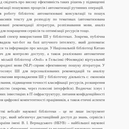
ід свідчить про високу ефективність таких рішень у підвищенні
имізації пошукових процесів і автоматизації рутинних операцій.
роботу бібліотек: автоматизовані консультації та пошук
 масивів тексту для розподілу по тематиках (автоматизована
ізовані рекомендації літератури, розпізнавання мови, аналіз
 для покращення сервісів та оптимізації ресурсів тощо.
ий спектр використання ШІ у бібліотеках. Зокрема, публічна
адила чат-бот на базі штучного інтелекту, який допомагає
си та інформацію про заходи. У Національній бібліотеці Китаю
ич для контролю доступу, а також реалізовано автоматичне
міській бібліотеці «Oodi» в Гельсінкі (Фінляндія) віртуальний
риродної мови (NLP) сприяє ефективному пошуку літератури. У
стосовує ШІ для персоналізованих рекомендацій та аналізу
вагами впровадження ШІ у бібліотечну діяльність є: економія
ування, підвищення точності класифікації ресурсів, розширення
ністю (зокрема, через голосові інтерфейси). Водночас існує і
чних інвестиціях в ІТ-інфраструктуру, питання конфіденційності
ня цифрової компетентності працівників, а також етичні аспекти
тві вебсайт наукової бібліотеки – це не лише інструмент
урс, який забезпечує дистанційний доступ до знань, сервісів і
країни імені В. І. Вернадського (НБУВ) – найбільшої наукової
 роль у збереженні, поширенні та модернізації наукового знання.