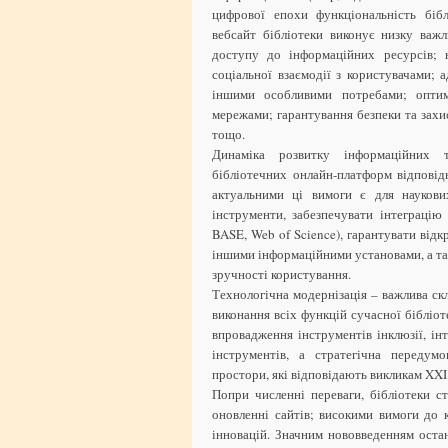
цифрової епохи функціональність біб
вебсайт бібліотеки виконує низку важ
доступу до інформаційних ресурсів; н
соціальної взаємодії з користувачами; 
іншими особливими потребами; оптимі
мережами; гарантування безпеки та зах
тощо.
Динаміка розвитку інформаційних т
бібліотечних онлайн-платформ відповід
актуальними ці вимоги є для наукови
інструменти, забезпечувати інтеграці
BASE, Web of Science), гарантувати відк
іншими інформаційними установами, а та
зручності користування.
Технологічна модернізація – важлива скл
виконання всіх функцій сучасної бібліот
впровадження інструментів інклюзії, ін
інструментів, а стратегічна передум
простори, які відповідають викликам XXI 
Попри численні переваги, бібліотеки с
оновленні сайтів; високими вимоги до 
інновацій. Значним нововведенням оста