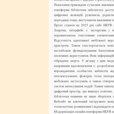
Показовим прикладом сучасних викликів
платформа бібліотеки забезпечує доступ
цифрових колекцій рукописів, рідкісн
періодики тощо, виступаючи важливим ін
Проте станом на 2025 рік сайт НБУВ м
Зокрема, інтерфейс є застарілим і н
перевантажена текстовими елементами
Відсутність адаптивної мобільної вер
пристроїв. Також спостерігається пов
нестабільне функціонування багатомов
іноземних користувачів. Нові інформаці
гібридних загроз. У зв’язку з цим мо
напрямами вдосконалення є: розробленн
впровадження особистих кабінетів ко
інтелектуальних фільтрів, тісна інте
мобільних застосунків, а також створе
систем анонсування подій. Таким чином,
цифровий простір, що виконує освітню, 
бібліотека повинна не лише зберігати з
Вебсайт як ключовий інструмент кому
технологічно розвиненим і відповідати п
Модернізація онлайн-платформи НБУВ в ц