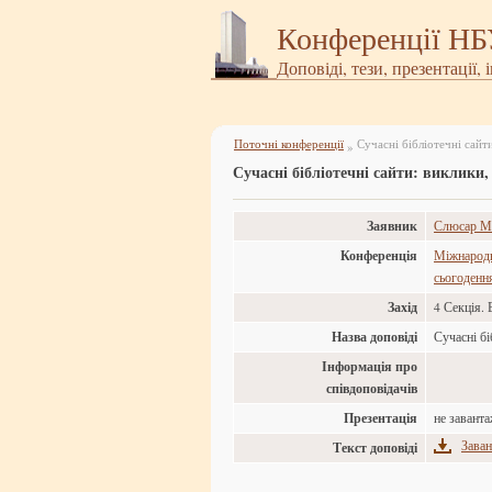
Конференції Н
Доповіді, тези, презентації, 
Поточні конференції
Сучасні бібліотечні сайт
»
Сучасні бібліотечні сайти: виклики,
Заявник
Слюсар Ма
Конференція
Міжнародн
сьогоденн
Захід
4 Секція. 
Назва доповіді
Сучасні бі
Інформація про
співдоповідачів
Презентація
не завант
Заван
Текст доповіді