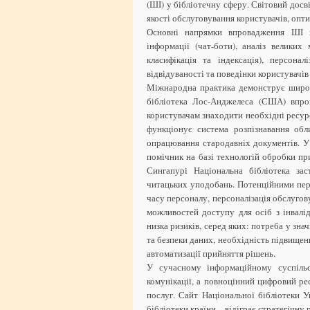
(ШІ) у бібліотечну сферу. Світовий досв
якості обслуговування користувачів, опт
Основні напрямки впровадження ШІ в 
інформації (чат-боти), аналіз великих
класифікація та індексація), персонал
відвідуваності та поведінки користувачів
Міжнародна практика демонструє широк
бібліотека Лос-Анджелеса (США) впров
користувачам знаходити необхідні ресур
функціонує система розпізнавання обл
опрацювання стародавніх документів. У 
помічник на базі технологій обробки п
Сингапурі Національна бібліотека за
читацьких уподобань. Потенційними пере
часу персоналу, персоналізація обслугов
можливостей доступу для осіб з інвалід
низка ризиків, серед яких: потреба у зна
та безпеки даних, необхідність підвищен
автоматизації прийняття рішень.
У сучасному інформаційному суспільс
комунікації, а повноцінний цифровий рес
послуг. Сайт Національної бібліотеки У
бібліотеки країни – відіграє стратегічну