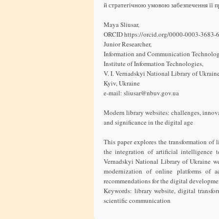
й стратегічною умовою забезпечення її п
Maya Sliusar,
ORCID https://orcid.org/0000-0003-3683-
Junior Researcher,
Information and Communication Technolog
Institute of Information Technologies,
V. I. Vernadskyi National Library of Ukraine
Kyiv, Ukraine
e-mail: sliusar@nbuv.gov.ua
Modern library websites: challenges, innov
and significance in the digital age
This paper explores the transformation of li
the integration of artificial intelligence
Vernadskyі National Library of Ukraine web
modernization of online platforms of ac
recommendations for the digital developmen
Keywords: library website, digital transfor
scientific communication