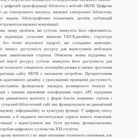
 у цифровій трансформації бібліотек є вебсайт НБУВ. Цифрова
 до електронного каталогу, наукової електронної бібліотеки,
их видань, бібліографічних покажчиків, архівів, публікацій
струментом наукової комунікації.
ає низку проблем, які суттєво знижують його ефективність.
е відповідає сучасним вимогам UI/UX-дизайну; структура
 без чіткої візуальної ієрархії, що ускладнює навігацію.
сії знижує доступність ресурсу для користувачів мобільних
ільне завантаження сторінок. Обмежена мовна підтримка та
ної версії ресурсу суттєво знижують його доступність для
йні технології створюють потенційні ризики в умовах зростання
дернізація сайту НБУВ є нагальною потребою. Пріоритетними
я адаптивного дизайну з урахуванням принципів доступності,
ристувачів, функціоналу закладок, розширеного пошуку та
грація з іншими науковими платформами через API, підтримка
ння динамічного контенту у формі блогів, новинних стрічок і
 сучасний бібліотечний сайт має функціонувати як динамічний
наукову, інформаційну та культурну функції. У цифрову епоху
нання, а й надавати інтелектуальні сервіси нового покоління.
нікації з користувачем має бути зручним, функціональним,
отребам цифрового суспільства XXI століття.
ьому контексті є не лише питанням технічного оновлення, але