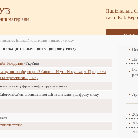
БУВ
Національна бі
імені В. І. Вер
інші матеріали
Увійти
и: виклики, інновації та значення у цифрову епоху
 інновації та значення у цифрову епоху
Ост
Для
йя Теодорівна
(Україна)
Інс
а наукова конференція «Бібліотека. Наука. Комунікація. Пріоритети
ро
я та перспективи» (2025)
Бібліотеки в цифровій інфраструктурі знань.
Ар
бліотечні сайти: виклики, інновації та значення у цифрову епоху
202
ажено
202
тажити статтю
202