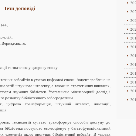
202
Тези доповіді
202
202
6144,
202
ологій,
201
. Вернадського,
201
201
201
вації та значення у цифрову епоху
201
отечних вебсайтів в умовах цифрової епохи. Акцент зроблено на
201
нологій штучного інтелекту, а також на стратегічних викликах,
201
атформ наукових бібліотек. Узагальнено міжнародний досвід і
го розвитку бібліотечного вебсередовища.
201
т, цифрова трансформація, штучний інтелект, інновації,
ація
фрових технологій суттєво трансформує способи доступу до
йна бібліотека поступово еволюціонує у багатофункціональний
их елементів якого виступає бібліотечний вебсайт. В умовах