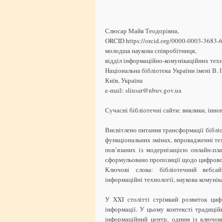
Слюсар Майя Теодорівна,
ORCID https://orcid.org/0000-0003-3683-
молодша наукова співробітниця,
відділ інформаційно-комунікаційних техн
Національна бібліотека України імені В. І
Київ, Україна
e-mail: sliusar@nbuv.gov.ua
Сучасні бібліотечні сайти: виклики, інно
Висвітлено питання трансформації біблі
функціональних змінах, впровадженні тех
пов’язаних із модернізацією онлайн-пл
сформульовано пропозиції щодо цифрово
Ключові слова: бібліотечний вебсай
інформаційні технології, наукова комунік
У XXI столітті стрімкий розвиток ци
інформації. У цьому контексті традиці
інформаційний центр, одним із ключов