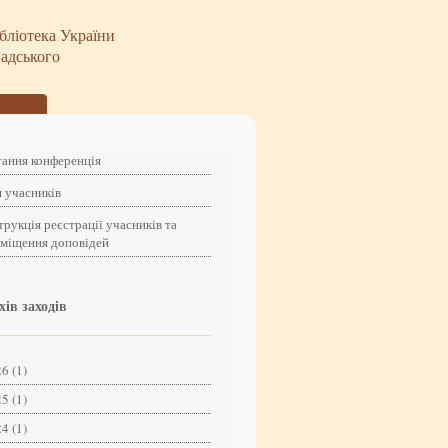
бліотека України
надського
ання конференція
 учасників
трукція реєстрації учасників та
зміщення доповідей
хів заходів
6 (1)
5 (1)
4 (1)