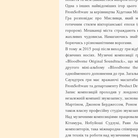
Одна з інших найвідоміших ігор цього
FromSoftware за керівництва Хідетаки Мія
Гра розповідає про Мисливця, який м
готичним стилем вікторіанської епохи 
горором). Мешканці міста страждають н
жахливих чудовиськ. Намагаючись знай
борючись з різноманітними ворогами.
В тому ж 2015 році після виходу гри від
фізичних носіях. Музичні композиції 
«Bloodborne Original Soundtrack», що м
другого міні-альбому «Bloodborne th
однойменного доповнення до гри. Загальн
Саундтрек гри має вражаючі масштаби:
FromSoftware та департаменту Product De
Запис композицій проходив у лондонськ
незалежній компанії звукозапису, засно
Мартіном, Джоном Берджессом, Роном Р
також власну професійну студію звукозап
Над музичними композиціями працювали 
Кітамура, Нобуйоші Судзукі, Раян Ам
композиторів, така міжнародна співпраця
для технік та роботи над музичними тво