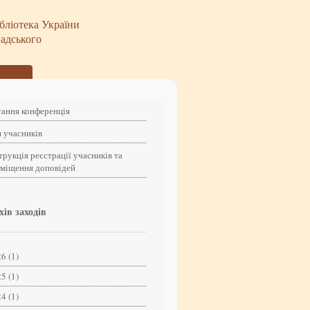
бліотека України
надського
ання конференція
 учасників
трукція реєстрації учасників та
зміщення доповідей
хів заходів
6 (1)
5 (1)
4 (1)