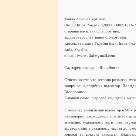
Хайло Альона Сергіївна,
ORCID https://orcid.org/0000-0002-1216-
старший науковий співробітник,
відділ ретроспективної бібліографії,
Книжкова палата України імені Івана Фед
Київ, Україна,
e-mail: iwerwolfai@gmail.com
Саундрек відеогри «Bloodborn»
Стисло розглянуто історію розвитку муз
жанру souls-подібних відеоігор. Дослід
Bloodborne.
Ключові слова: відеогра, саундтрек, музи
З моменту виникнення відеоігор в 50-х 
неймовірно покращилися в багатьох аспе
звичайно, аудіальному (як в плані звуков
відтворювані в реальному часі за допомо
консолі та аркадні автомати. Відпов