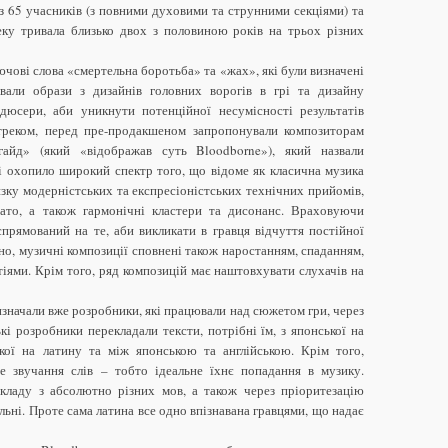
з 65 учасників (з повними духовими та струнними секціями) та
еку тривала близько двох з половиною років на трьох різних
чові слова «смертельна боротьба» та «жах», які були визначені
вали образи з дизайнів головних ворогів в грі та дизайну
дюсери, аби уникнути потенційної несумісності результатів
треком, перед пре-продакшеном запропонували композиторам
айд» (який «відображав суть Bloodborne»), який назвали
і охопило широкий спектр того, що відоме як класична музика
изку модерністських та експресіоністських технічних прийомів,
ато, а також гармонічні кластери та дисонанс. Враховуючи
прямований на те, аби викликати в гравця відчуття постійної
дно, музичні композиції сповнені також наростанням, спаданням,
ями. Крім того, ряд композицій має наштовхувати слухачів на
визначали вже розробники, які працювали над сюжетом гри, через
кі розробники перекладали тексти, потрібні їм, з японської на
ької на латину та між японською та англійською. Крім того,
е звучання слів – тобто ідеальне їхнє попадання в музику.
екладу з абсолютно різних мов, а також через пріоритезацію
льні. Проте сама латина все одно впізнавана гравцями, що надає