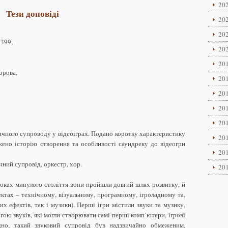
202
Тези доповіді
202
202
7399,
202
201
орова,
201
201
201
201
ичного супроводу у відеоіграх. Подано коротку характеристику
201
жено історію створення та особливості саундреку до відеогри
201
чний супровід, оркестр, хор.
201
роках минулого століття вони пройшли довгий шлях розвитку, й
ктах – технічному, візуальному, програмному, ігроладному та,
их ефектів, так і музики). Перші ігри містили звуки та музику,
гою звуків, які могли створювати самі перші комп’ютери, ігрові
ідно, такий звуковий супровід був надзвичайно обмеженим,