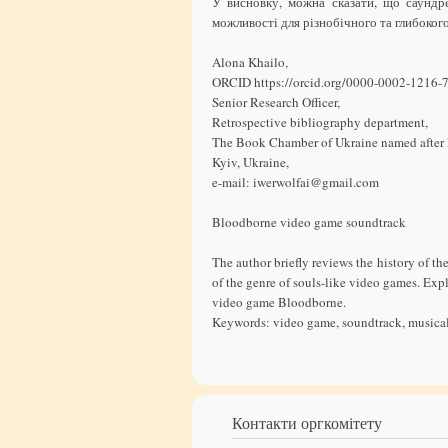
У висновку, можна сказати, що саундр
можливості для різнобічного та глибоког
Alona Khailo,
ORCID https://orcid.org/0000-0002-1216-
Senior Research Officer,
Retrospective bibliography department,
The Book Chamber of Ukraine named after 
Kyiv, Ukraine,
e-mail: iwerwolfai@gmail.com
Bloodborne video game soundtrack
The author briefly reviews the history of t
of the genre of souls-like video games. Expl
video game Bloodborne.
Keywords: video game, soundtrack, musical
Контакти оргкомітету