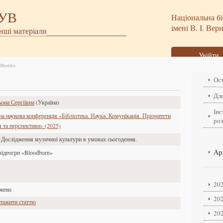
БУВ
Національна бі
імені В. І. Вер
інші матеріали
Увійти
dborn»
Ост
Для
она Сергіївна
(Україна)
Інс
а наукова конференція «Бібліотека. Наука. Комунікація. Пріоритети
ро
я та перспективи» (2025)
. Дослідження музичної культури в умовах сьогодення.
Ар
відеогри «Bloodborn»
202
ажено
202
тажити статтю
202