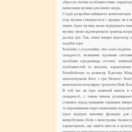
обросло своїми особливостями, характер
написання музики для інших медіа.
Студії розробки наймають композиторів т
ігор музика створюється і працює як в к
інших іграх музика може відігравати важ
музику може відтворювати гравець всере
досвід гри. Так, певні жанри відеоігор 
подібні ігри.
Soulslike («соулзлайк), або souls-подіб
складності, великими ігровими світа
засобами середовища, сеттинг, зазвич
особливостей та механік, характерни
FromSoftware та режисер Хідетака Мія
започаткували його з гри Demon's Soul
включаючи популярну трилогію Dark Souls
В той час як ігри зазвичай мають в 
складності, і, таким чином, розширюю
ставлять перед гравцями справжнє випр
та переживання через намагання подолат
іграх відіграє важливу функцію для а
випробувань (боїв з монстрами, балансу
характерною, що навіть внесла в культу
поняття та мем (вважається жанром інтер