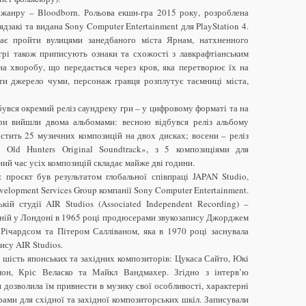
 жанру – Bloodborn. Рольова екшн-гра 2015 року, розроблена
дзакі та видана Sony Computer Entertainment для PlayStation 4.
ає пройти вулицями занедбаного міста Ярнам, натхненного
(грі також приписують ознаки та схожості з лавкрафтіанським
а хворобу, що передається через кров, яка перетворює їх на
ти джерело чуми, персонаж гравця розплутує таємниці міста,
бувся окремий реліз саундреку гри – у цифровому форматі та на
гри вийшли двома альбомами: весною відбувся реліз альбому
істить 25 музичних композицій на двох дисках; восени – реліз
e Old Hunters Original Soundtrack», з 5 композиціями для
ий час усіх композицій складає майже дві години.
 проєкт був результатом глобальної співпраці JAPAN Studio,
velopment Services Group компанії Sony Computer Entertainment.
ій студії AIR Studios (Associated Independent Recording) –
ваній у Лондоні в 1965 році продюсерами звукозапису Джорджем
ічардсом та Пітером Салліваном, яка в 1970 році заснувала
ису AIR Studios.
шість японських та західних композиторів: Цукаса Сайто, Юкі
он, Кріс Веласко та Майкл Вандмахер. Згідно з інтерв’ю
 дозволила їм привнести в музику свої особливості, характерні
рами для східної та західної композиторських шкіл. Записували