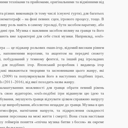
ними техніками та прийомами, оригінальними та відмінними від
а різних виконавців (в тому числі існуючі гурти), для багатьох
інематографі – на фоні певних сцен, ігрового процесу, тощо. В
ливу роль навіть в самому ігроладі, бути засобом наративу, або
дині гри. Музика є важливим засобом впливу на гравця та його
мають вже характерні для себе стилі музики. Наприклад, souls-
на гра — це піджанр рольових екшн-ігор, відомий високим рівнем
ми, наповненими ворогами, та акцентом на передачі сюжету
ай, побудований у темному фентезі, та інший ряд ігроладних
х для подібних ігор. Японський розробник і видавець ігор
дзакі вважаються творцями та засновниками цього жанру, які
s (2009) та популяризували його в наступних подібних іграх,
 (2011–2016), від якої походить назва жанру.
налаштуваннях можливості для гравця обрати певний рівень
ть свою аудиторію, souls-подібні ігри відкинули цю ідею та
обування, змушують гравця відчувати цілком справжню напругу
и це випробування, абсолютно нещадне до гравця. Музика в цих
тмосфери, нагнітання напруги, та підкреслення складності
вання персонажа на межі життя і смерті). Вона стала настільки
ру геймерів поняття «епічна музика битви з босом» як окреме
нет фольклору).