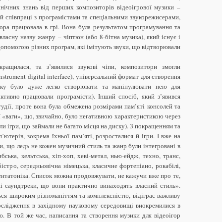
нічних знань від перших композиторів відеоігрової музики –
ій співпраці з програмістами та спеціальними звукорежисерами,
ора працювала в грі. Вона була результатом програмування та
ласну назву жанру – чіптюн (або 8-бітна музика), який існує і
 допомогою різних програм, які імітують звуки, що відтворювали
кращилася, та з’явилися звукові чіпи, композитори змогли
strument digital interface), універсальний формат для створення
ику було дуже легко створювати та маніпулювати нею для
ктивно працювали програмісти). Інший спосіб, який з’явився
тудії, проте вона була обмежена розмірами пам’яті консолей та
ї «ваги», що, звичайно, було негативною характеристикою через
ли ігри, що займали не багато місця на диску). З покращенням та
ютерів, зокрема їхньої пам’яті, розросталися й ігри. І вже на
, що ледь не кожен музичний стиль та жанр були інтегровані в
ибська, кельтська, хіп-хоп, хеві-метал, нью-ейдж, техно, транс,
істро, середньовічна німецька, класичне фортепіано, рокабілі,
пентатоніка. Список можна продовжувати, не кажучи вже про те,
ні саундтреки, що вони практично винаходять власний стиль».
ться широким різноманіттям та комплексністю, відіграє важливу
ї дослідження в західному науковому середовищі виокремилися в
. В той же час, написання та створення музики для відеоігор