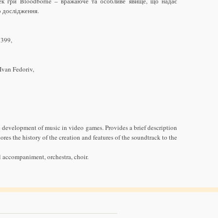
ек гри Bloodborne – вражаюче та особливе явище, що надає
о дослідження.
7399,
Ivan Fedoriv,
he development of music in video games. Provides a brief description
ores the history of the creation and features of the soundtrack to the
 accompaniment, orchestra, choir.