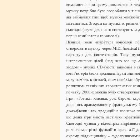
вимагаючи, при цьому, комплексних тех
музику потрібно було розробляти у тісн
які займалися тим, щоб музика композит
математики. Згодом ця музика отримала в
сьогодні (звуки для нього синтезують за
перші комп’ютери та консолі).
Пізніше, коли апаратура консолей по
створювати музику через MIDI (musical in
партитур для синтезаторів. Таку муз
інтерактивних цілей (над нею все ще а
згодом – музика CD-якості, записана в с
комп’ютерів (вона додавала іграм значно
малу пам’ять консолей, яким необхідні бу
розвитком технічних характеристик комп’
початку 2000-х можна було стверджувати
ігри: «Готика, класика, рок, бароко, кар
денс, ось аранжування у французькому б
джаз-ф'южн і так, традиційна японська 
що деякі ігри мають настільки креатив
Сьогодні музика у відеоіграх відрізняє
роль та має різні функції в іграх, а ї
окрему піддисципліну – лудомузикологію