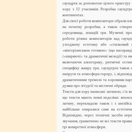
саундрек за допомогою цілого оркестру 
хору з 32 учасників. Розробка саундтр
континентах.
Для своєї роботи композитори обрали клю
на початку розробки, а також створю
середовища, локацій гри. Музичні про
роботи різних композиторів над саунд
узгоджену естетику або «стильовий г
«вікторіанською готикою» (що насправд
(«ширяючі» та драматичні мелодії) та н
включаючи алеаторику, ритмічні остин
специфіку жанру гри, саундтрек також с
напруги та атмосфери горору, і, відпові
драматичними тремоло та хоровими парті
думки про літургії та містичні обряди.
Тексти для хору написані латиною, і їх 
що тексти мають певні недоліки: японсь
латину, перекладали також і з англійс
найбільше опиралися саме на естетичн
Відповідно, через технічні засоби пер
звучання, граматично не всі тексти прави
грі конкретної атмосфери.