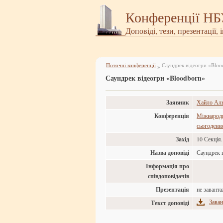
Конференції Н
Доповіді, тези, презентації, 
Поточні конференції
Саундрек відеогри «Bloo
»
Саундрек відеогри «Bloodborn»
Заявник
Хайло Аль
Конференція
Міжнародн
сьогоденн
Захід
10 Секція
Назва доповіді
Саундрек 
Інформація про
співдоповідачів
Презентація
не завант
Заван
Текст доповіді