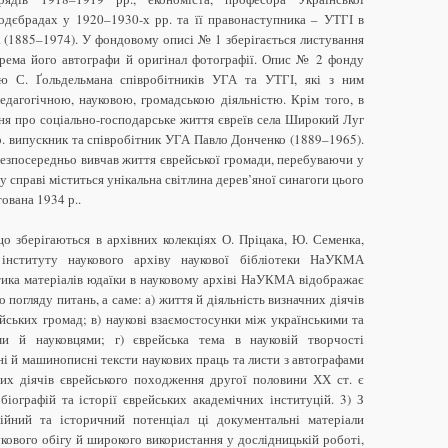
Подєбрадах у 1920–1930-х рр. та її правонаступника – УТГІ в
 (1885–1974). У фондовому описі № 1 зберігається листування
крема його автографи й оригінал фотографії. Опис № 2 фонду
ією С. Ґольдельмана співробітників УГА та УТГІ, які з ним
едагогічною, науковою, громадською діяльністю. Крім того, в
ня про соціально-господарське життя євреїв села Широкий Луг
рр. випускник та співробітник УГА Павло Донченко (1889–1965).
безпосередньо вивчав життя єврейської громади, перебуваючи у
 у справі міститься унікальна світлина дерев’яної синагоги цього
тована 1934 р..
що зберігаються в архівних колекціях О. Пріцака, Ю. Семенка,
о інституту наукового архіву наукової бібліотеки НаУКМА
атика матеріалів юдаїки в науковому архіві НаУКМА відображає
 погляду питань, а саме: а) життя й діяльність визначних діячів
ейських громад; в) наукові взаємостосунки між українськими та
ми й науковцями; г) єврейська тема в науковій творчості
ні й машинописні тексти наукових праць та листи з автографами
мих діячів єврейського походження другої половини ХХ ст. є
іографій та історії єврейських академічних інституцій. 3) З
ійний та історичний потенціал ці документальні матеріали
ового обігу й широкого використання у дослідницькій роботі,