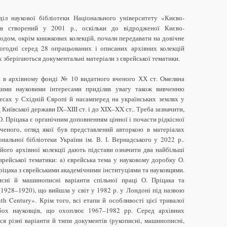
діл наукової бібліотеки Національного університету «Києво-
в створений у 2001 р., оскільки до відродженої Києво-
годом, окрім книжкових колекцій, почали передавати на довічне
сьогодні серед 28 опрацьованих і описаних архівних колекцій
х зберігаються документальні матеріали з єврейської тематики.
а в архівному фонді № 10 видатного вченого ХХ ст. Омеляна
ими науковими інтересами приділяв увагу також вивченню
есах у Східній Європі й насамперед на українських землях у
 Київської держави IX–XIII ст. і до XIX–XX ст.. Треба зазначити,
О. Пріцака є органічним доповненням цінної і почасти рідкісної
вченого, огляд якої був представлений авторкою в матеріалах
нальної бібліотеки України ім. В. І. Вернадського у 2022 р..
 його архівної колекції дають підстави означити два найбільші
єврейської тематики: а) єврейська тема у науковому доробку О.
Пріцака з єврейськими академічними інституціями та науковцями.
сні й машинописні варіанти спільної праці О. Пріцака та
1928–1920), що вийшла у світ у 1982 р. у Лондоні під назвою
th Century». Крім того, всі етапи й особливості цієї тривалої
обох науковців, що охоплює 1967–1982 рр. Серед архівних
ся різні варіанти й типи документів (рукописні, машинописні,