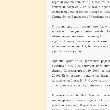
верстки, робочі виписки з різноманітних
тематики, зокрема «The Khazar Kingdom
Ashkenazic Jews of Eastern Europe in Relat
Setting for the Emergence of Hasidism» та і
Стосовно другого тематичного блоку д
професор провідних університетів Ні
міжнародних наукових інституцій підтр
юдаїки й представниками єврейських н
машинописні праці, CV, бібліографії, е
ізраїльських науковців.
Архівний фонд № 21 журналіста, редакт
Семенка (1920–2003) містить його лист
Яковом Сусленським (1929–2009) та в
2016). Ці епістолярні документи, більш
дослідження біографії Я. Сусленського 
тісних контактів діячів українського та 
В науковому архіві НаУКМА зберігаєть
господарського інституту (далі: УТГІ),
відклалися понад 10 документів члена 
Ціон», члена кількох українських у