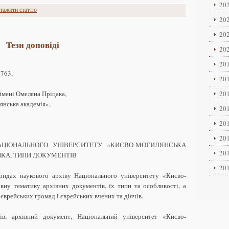
202
тажити статтю
202
202
Тези доповіді
202
201
3763,
201
імені Омеляна Пріцака,
201
нська академія»,
201
201
201
АЦІОНАЛЬНОГО УНІВЕРСИТЕТУ «КИЄВО-МОГИЛЯНСЬКА
201
ИКА, ТИПИ ДОКУМЕНТІВ
201
фондах наукового архіву Національного університету «Києво-
вну тематику архівних документів, їх типи та особливості, а
єврейських громад і єврейських вчених та діячів.
ів, архівний документ, Національний університет «Києво-