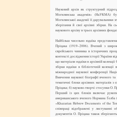
Науковий архів як структурний підроз
Могилянська академія» (НаУКМА) бу
Могилянської академії її дарувальники з
зберігання й свої архівні збірки. На 
наукового архіву в трьох архівних фонда
Найбільш чисельно юдаїка представлен
Пріцака (1919–2006). Вчений з широк
єврейського чинника в історичних проц
контексті дослідження історії України від
що матеріали юдаїки в архівній колекції 
збірки юдаїки в бібліотечній колекції 
міжнародної наукової конференції Націо
Вивчення наукової біографії вченого та
тематичні блоки архівних матеріалів з 
Пріцака; б) науково-творчі стосунки О. 
Перший із цих блоків включає рукопи
американського вченого Нормана Ґолба (
«Khazarian Hebrew Documents of the Ten
співпраці відображені у листуванні 
документів О. Пріцака також зберігають