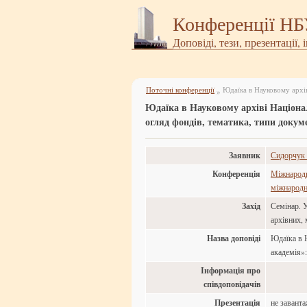
Конференції Н
Доповіді, тези, презентації, 
Поточні конференції
»
Юдаїка в Науковому архіві Націона
огляд фондів, тематика, типи докум
Заявник
Сидорчук 
Конференція
Міжнародна
міжнародн
Захід
Семінар. У
архівних,
Назва доповіді
Юдаїка в 
академія»:
Інформація про
співдоповідачів
Презентація
не завант