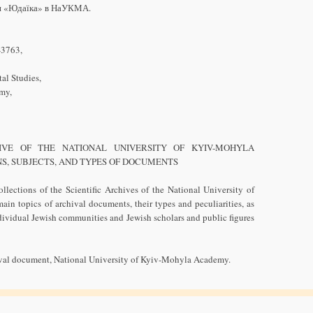
ми «Юдаїка» в НаУКМА.
-3763,
al Studies,
my,
HIVE OF THE NATIONAL UNIVERSITY OF KYIV-MOHYLA
S, SUBJECTS, AND TYPES OF DOCUMENTS
llections of the Scientific Archives of the National University of
n topics of archival documents, their types and peculiarities, as
individual Jewish communities and Jewish scholars and public figures
hival document, National University of Kyiv-Mohyla Academy.