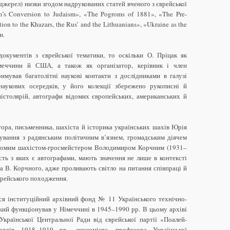
 джерел) низки згодом надрукованих статей вченого з єврейської
’s Conversion to Judaism», «The Pogroms of 1881», «The Pre-
ion to the Khazars, the Rus’ and the Lithuanians», «Ukraine as the
н.
окументів з єврейської тематики, то оскільки О. Пріцак як
меччини й США, а також як організатор, керівник і член
имував багатолітні наукові контакти з дослідниками в галузі
аукових осередків, у його колекції збережено рукописні й
пістолярій, автографи відомих європейських, американських й
ора, письменника, шахіста й історика українських шахів Юрія
ування з радянським політичним в’язнем, громадським діячем
ідомим шахістом-гросмейстером Володимиром Корчним (1931–
ість з яких є автографами, мають значення не лише в контексті
та В. Корчного, адже проливають світло на питання співпраці й
єврейського походження.
ся інституційний архівний фонд № 11 Українського технічно-
 який функціонував у Німеччині в 1945–1990 рр. В цьому архіві
Української Центральної Ради від єврейської партії «Поалей-
рядів 1918–1919 рр., економіста, професора Української