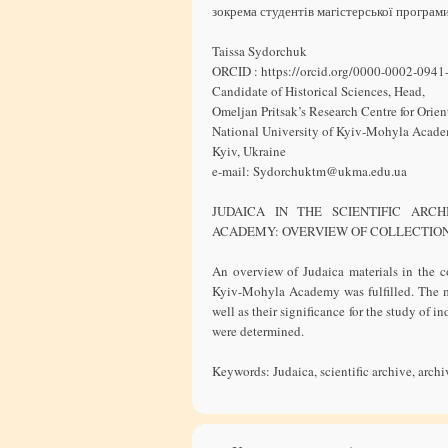
зокрема студентів магістерської програ
Taissa Sydorchuk
ORCID : https://orcid.org/0000-0002-0941
Candidate of Historical Sciences, Head,
Omeljan Pritsak’s Research Centre for Orient
National University of Kyiv-Mohyla Acade
Kyiv, Ukraine
e-mail: Sydorchuktm@ukma.edu.ua
JUDAICA IN THE SCIENTIFIC ARC
ACADEMY: OVERVIEW OF COLLECTION
An overview of Judaica materials in the co
Kyiv-Mohyla Academy was fulfilled. The mai
well as their significance for the study of 
were determined.
Keywords: Judaica, scientific archive, arc