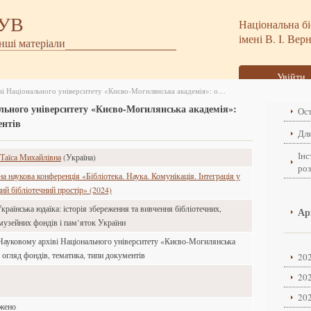
БУВ
Національна бі
імені В. І. Вер
інші матеріали
Увійти
Юдаїка в Науковому архіві Національного університету «Києво-Могилянська академія»: огляд фондів, тематика, типи документів
льного університету «Києво-Могилянська академія»:
Ост
ентів
Для
Інс
Таїса Михайлівна
(Україна)
ро
 наукова конференція «Бібліотека. Наука. Комунікація. Інтеграція у
ий бібліотечний простір» (2024)
країнська юдаїка: історія збереження та вивчення бібліотечних,
Ар
 музейних фондів і пам’яток України
Науковому архіві Національного університету «Києво-Могилянська
 огляд фондів, тематика, типи документів
202
202
202
ажено