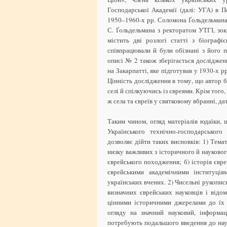
Господарської Академії (далі: УГА) в 
1950–1960-х рр. Соломона Ґольдельмана
С. Ґольдельмана з ректоратом УТГІ, зо
містить дві розлогі статті з біограф
співпрацювали й були обізнані з його п
описі № 2 також зберігається досліджен
на Закарпатті, яке підготував у 1930-х 
Цінність дослідження в тому, що автор 
селі й спілкуючись із євреями. Крім того,
ж села та євреїв у святковому вбранні, да
Таким чином, огляд матеріалів юдаїки, 
Українського технічно-господарськог
дозволяє дійти таких висновків: 1) Тем
низку важливих з історичного й наукового
єврейського походження; б) історія євр
єврейськими академічними інституція
українських вчених. 2) Чисельні рукопис
визначних єврейських науковців і відо
цінними історичними джерелами до їх б
огляду на значний науковий, інформац
потребують подальшого введення до наук