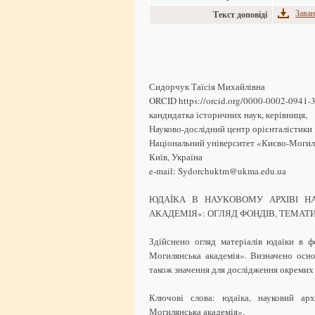
Заван
Текст доповіді
Сидорчук Таїсія Михайлівна
ORCID https://orcid.org/0000-0002-0941-
кандидатка історичних наук, керівниця,
Науково-дослідний центр орієнталістики 
Національний університет «Києво-Могиля
Київ, Україна
e-mail: Sydorchuktm@ukma.edu.ua
ЮДАЇКА В НАУКОВОМУ АРХІВІ Н
АКАДЕМІЯ»: ОГЛЯД ФОНДІВ, ТЕМАТ
Здійснено огляд матеріалів юдаїки в 
Могилянська академія». Визначено осно
також значення для дослідження окремих 
Ключові слова: юдаїка, науковий арх
Могилянська академія».