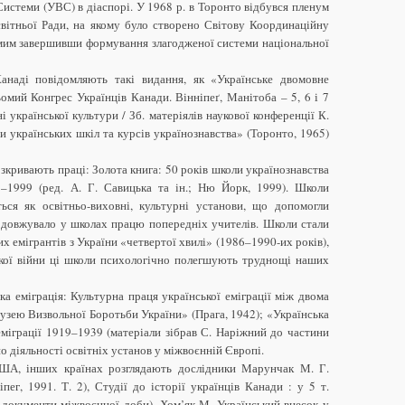
Системи (УВС) в діаспорі. У 1968 р. в Торонто відбувся пленум
вітньої Ради, на якому було створено Світову Координаційну
мим завершивши формування злагодженої системи національної
анаді повідомляють такі видання, як «Українське двомовне
Сьомий Конгрес Українців Канади. Вінніпеґ, Манітоба – 5, 6 і 7
і української культури / Зб. матеріялів наукової конференції К.
 українських шкіл та курсів українознавства» (Торонто, 1965)
зкривають праці: Золота книга: 50 років школи українознавства
999 (ред. А. Г. Савицька та ін.; Ню Йорк, 1999). Школи
ся як освітньо-виховні, культурні установи, що допомогли
родовжувало у школах працю попередніх учителів. Школи стали
х емігрантів з України «четвертої хвилі» (1986–1990-их років),
ької війни ці школи психологічно полегшують труднощі наших
а еміграція: Культурна праця української еміграції між двома
 Музею Визвольної Боротьби України» (Прага, 1942); «Українська
 еміграції 1919–1939 (матеріали зібрав С. Наріжний до частини
но діяльності освітніх установ у міжвоєнній Європі.
США, інших країнах розглядають дослідники Марунчак М. Г.
іпег, 1991. Т. 2), Студії до історії українців Канади : у 5 т.
та документи міжвоєнної доби), Хом’як М. Український внесок у