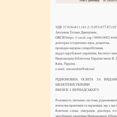
Текст доповіді
не завант
УДК 37.018=811.161.2::5-051(477-87):0
Антонюк Тетяна Дмитрівна,
ORCID https: // orcid. org / 0000-0002-64
докторка історичних наук, доцентка,
провідна наукова співробітниця,
відділ зарубіжної україніки, Інститут кни
Національна бібліотека України імені В. І
Київ, Україна
e-mail: antoniuktd@ukr.net
РІДНОМОВНА ОСВІТА ЗА ВИДАН
БІБЛІОТЕКИ УКРАЇНИ
ІМЕНІ В. І. ВЕРНАДСЬКОГО
Розглянуто питання системи рідномовної 
вчителів-практиків та науковців, що є ва
Ключові слова: еміграція, діаспора, іс
зарубіжної україніки Національної бібліо