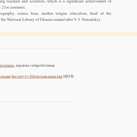
cing teachers and scientists, which is a significant achievement of
 21st centuries.
riography, source base, mother tongue education, fund of the
the National Library of Ukraine named after V. I. Vernadskyi.
игорівна
, наукова співробітниця
 справи
Інституту бібліотекознавства
НБУВ