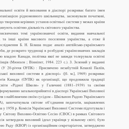
ональної освіти й виховання в діаспорі розкриває багато імен
рганізацією рідномовного шкільництва, засновували початкові,
 до творення керівних установ освітньої системи у межах країни
динують освітню діяльність світового українства.
присвячених темі українознавчої освіти, видання навчальної
та інші країни масового поселення українства, а отже й
слідження Б. Н. Білаша подає аналіз англійсько-українського
би, де розкрито труднощі в розбудові українознавчих закладів
ю владою Канади, політика якої не завжди толерувала освітні
їнців (Мюнхен ; Вінніпег, 1984. 223 с.). З. Зелений у виданні
 (У 20-річчя ОУПК) : Присвячено незабутній Кекилії Паліїв,
ської виховної системи в діяспорі» ([б. м.], 1969) розкриває
огів Канади (ОУПК) як організації, що продовжила традиції
освіти «Рідної Школи» у Галичині (1881–1939) та своїми
 формуванню загальноприйнятої в діаспорі Української Виховної
ля з найближчим своїм сусідом – Шкільною Радою Українського
, започаткувала світове об’єднання педагогів, зацікавлених
 у 1958 р. Комісія Української Виховної Системи підготувала і
ку Світову Виховно-Освітню Сесію (СВОС) в рамках Світового
ія затвердила виховний ідеал українця у вільному світі; було
ю Раду (КВОР) із організаційним секретаріатом, затверджено