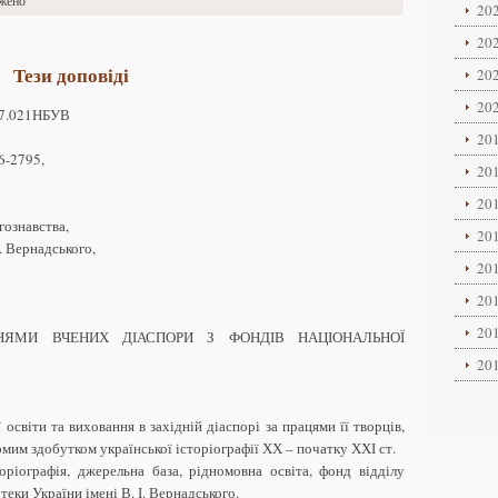
ажено
202
202
Тези доповіді
202
202
27.021НБУВ
201
46-2795,
201
201
гознавства,
201
. Вернадського,
201
201
201
НЯМИ ВЧЕНИХ ДІАСПОРИ З ФОНДІВ НАЦІОНАЛЬНОЇ
201
освіти та виховання в західній діаспорі за працями її творців,
гомим здобутком української історіографії ХХ – початку ХХІ ст.
торіографія, джерельна база, рідномовна освіта, фонд відділу
теки України імені В. І. Вернадського.