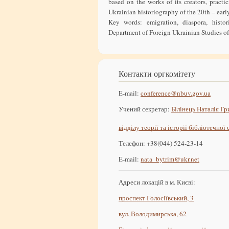
based on the works of its creators, practi
Ukrainian historiography of the 20th – early
Key words: emigration, diaspora, histo
Department of Foreign Ukrainian Studies of 
Контакти оргкомітету
E-mail:
conference@nbuv.gov.ua
Учений секретар:
Білінець Наталія Гр
відділу теорії та історії бібліотечної
Телефон: +38(044) 524-23-14
E-mail:
nata_bytrim@ukr.net
Адреси локацій в м. Києві:
проспект Голосіївський, 3
вул. Володимирська, 62