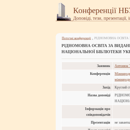
Конференції Н
Доповіді, тези, презентації, 
Поточні конференції
»
РІДНОМОВНА ОСВІТА ЗА ВИДАН
НАЦІОНАЛЬНОЇ БІБЛІОТЕКИ УКР
Заявник
Антонюк Т
Конференція
Міжнародна
міжнародн
Захід
Круглий ст
Назва доповіді
РІДНОМО
НАЦІОНА
Інформація про
співдоповідачів
Презентація
не завант