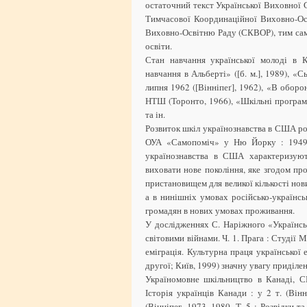
остаточний текст Української Виховної 
Тимчасової Координаційної Виховно-Ос
Виховно-Освітню Раду (СКВОР), тим са
освіти.
Стан навчання української молоді в К
навчання в Альберті» ([б. м.], 1989), «
липня 1962 ([Вінніпеґ], 1962), «В оборон
НТШ (Торонто, 1966), «Шкільні програми
та ін.
Розвиток шкіл українознавства в США ро
ОУА «Самопоміч» у Ню Йорку : 1949–1
українознавства в США характеризують
виховати нове покоління, яке згодом п
пристановищем для великої кількості нови
а в нинішніх умовах російсько-українс
громадян в нових умовах проживання.
У дослідженнях С. Наріжного «Українськ
світовими війнами. Ч. 1. Прага : Студії
еміграція. Культурна праця української
другої; Київ, 1999) значну увагу приділе
Україномовне шкільництво в Канаді, 
Історія українців Канади : у 2 т. (Вінн
(Вінніпег, 1973. 1980. Т. 5 : Розвідки 