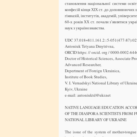
становлення національної системи осві
конфесій кінця ХІХ ст. до доповнюючих шк
гімназій, інститутів, академій, університ
60-х років ХХ ст. почали з’являтися укра
наук з українознавства.
UDC 37.018=811.161.2::5-051(477-87):
Antoniuk Tetyana Dmytrivna,
ORCID https: // orcid. org / 0000-0002-64
Doctor of Historical Sciences, Associate Pro
Advanced Researcher,
Depertment of Foreign Ukrainica,
Institute of Book Studies,
V. I. Vernadskyi National Library of Ukraine
Kyiv, Ukraine
e-mail: antoniuktd@ukr.net
NATIVE LANGUAGE EDUCATION ACCOR
OF THE DIASPORA SCIENTISTS FROM F
NATIONAL LIBRARY OF UKRAINE
The issue of the system of mother-tongue