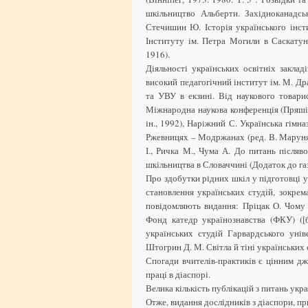
шкільництво Альберти. Західноканадсь
Стечишин Ю. Історія українського інст
Інституту ім. Петра Могили в Саскатуні
1916).
Діяльності українських освітніх заклад
високий педагогічний інститут ім. М. Д
та УВУ в екзині. Від наукового товари
Міжнародна наукова конференція (Пряшів 
ін., 1992), Наріжний С. Українська гімна
Ржевницях – Модржанах (ред. В. Маруня
І., Ричка М., Чума А. До питань післяв
шкільництва в Словаччині (Додаток до газ
Про здобутки рідних шкіл у підготовці у
становлення українських студій, зокрем
повідомляють видання: Пріцак О. Чому
Фонд катедр українознавства (ФКУ) ([
українських студій Гарвардського уніве
Штогрин Д. М. Світла й тіні українських 
Спогади вчителів-практиків є цінним дж
праці в діаспорі.
Велика кількість публікацій з питань укра
Отже, видання дослідників з діаспори, п