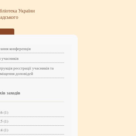
бліотека України
надського
ання конференція
 учасників
трукція реєстрації учасників та
зміщення доповідей
хів заходів
6 (1)
5 (1)
4 (1)