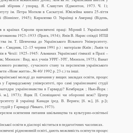
кий збірник / упоряд. Я. Славутич (Едмонтон, 1973. Ч. 1);
итуту ім. Петра Могили в Саскатуні. Ювілейна книга 25-ліття
 (Вінніпег, 1945); Кириленко О. Українці в Америці (Відень,
ів в країнах Європи присвячені праці: Мірний І. Український
рагоманова 1923–1933 (Прага, 1934); Янів В. Нарис співдії НТШ
ства ім. Т. Шевченка до Українського Вільного Університету.
– Свидник, 12–15 червня 1991 р.) : матеріали (Київ ; Львів та
зія в Чехії: 1925–1945: Альманах Української гімназії в Празі –
к; Мюнхен : Вид. кол. учнів УРРГ–УРГ, Мюнхен, 1975); Ванат
оєнного розвитку, сучасного стану та перспектив українського
ети «Нове життя», № 40/ 1992 р. 23 с.) та інші.
країнської молоді до навчання у вищих закладах освіти, процес
а у Гарвардському університеті, про самі українознавчі студії
 катедри українознавства в Гарварді? Кембридж ; Нью-Йорк :
б. м.], 1973); Яцик П. Сповіщаючі чи оборонні вежі? Центр
рситету й українці Канади (ред. В. Верига; [б. м.], [б. р.]);
студій у Гарварді (Чикаго, 1973).
ерелом осягнення питання шкільництва та культурно-освітньої
їнської освіти в діаспорі міститься в педагогічних часописах.
рисвячені рідномовній освіті, дають можливість осягнути процес