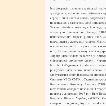
Історіографія питання української наці
дослідників, які практично займалися о
середні, вищі і високі школи, долучалися
проживання, а також тих, що й нині коор
Значна кількість науковців і праць, 
літератури припадає на Канаду, США 
найчисельнішої мережі рідних шкіл. До
шкільництва в державній системі Маніто
освіти та непрості стосунки з державно
потреби емігрантів, в тому числі й укра
«Праця українських педагогів у Канаді
співтворцеві виховного ідеалу і україн
історію Об’єднання Українських педаг
розбудови української національної 
здобутками в освіті й вихованні сприяла
Системи (УВС). ОУПК, об’єднавши зусил
Конгресового Комітету Америки (УККА)
вихованням молодого покоління. Створена
провела у листопаді 1967 р. у Нью-Йор
Конгресу Вільних Українців (СКВУ). Сес
створено Координаційну Виховно-Освітн