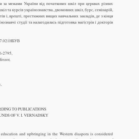
ти за межами України від початкових шкіл при церквах різних
іл та курсів українознавства, двомовних шкіл, бурс, семінарій,
етів і, врешті, престижних вищих навчальних закладів, де з кінця
їнознавчі студії та налагодилась підготовка магістрів і докторів
027.021НБУВ
46-2795,
fessor,
,
DING TO PUBLICATIONS
UNDS OF V. I. VERNADSKY
 education and upbringing in the Western diaspora is considered