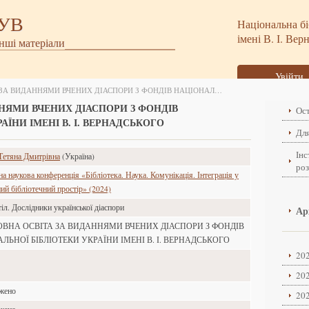
БУВ
Національна бі
імені В. І. Вер
інші матеріали
Увійти
РІДНОМОВНА ОСВІТА ЗА ВИДАННЯМИ ВЧЕНИХ ДІАСПОРИ З ФОНДІВ НАЦІОНАЛЬНОЇ БІБЛІОТЕКИ УКРАЇНИ ІМЕНІ В. І. ВЕРНАДСЬКОГО
НЯМИ ВЧЕНИХ ДІАСПОРИ З ФОНДІВ
Ост
АЇНИ ІМЕНІ В. І. ВЕРНАДСЬКОГО
Для
Інс
етяна Дмитрівна
(Україна)
ро
 наукова конференція «Бібліотека. Наука. Комунікація. Інтеграція у
ий бібліотечний простір» (2024)
іл. Дослідники української діаспори
Ар
ВНА ОСВІТА ЗА ВИДАННЯМИ ВЧЕНИХ ДІАСПОРИ З ФОНДІВ
ЛЬНОЇ БІБЛІОТЕКИ УКРАЇНИ ІМЕНІ В. І. ВЕРНАДСЬКОГО
202
202
ажено
202