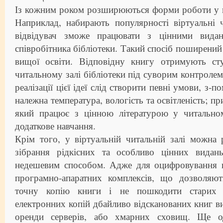
Із кожним роком розширюються форми роботи у ві
Наприклад, набирають популярності віртуальні 
відвідувач зможе працювати з цінними вида
співробітника бібліотеки. Такий спосіб поширений 
вищої освіти. Відповідну книгу отримують ст
читальному залі бібліотеки під суворим контролем
реалізації цієї ідеї слід створити певні умови, з-
належна температура, вологість та освітленість; пр
який працює з цінною літературою у читально
додаткове навчання.
Крім того, у віртуальній читальній залі можна 
зібрання рідкісних та особливо цінних видан
недешевим способом. Адже для оцифровування к
програмно-апаратних комплексів, що дозволяю
точну копію книги і не пошкодити старих с
електронних копій дбайливо відсканованих книг ви
оренди серверів, або хмарних сховищ. Ще о