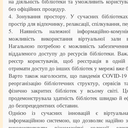
на діяльність бібліотеки та уможливить користу
без офіційних процедур.
4. Зонування простору. У сучасних бібліотек
простір для відпочинку, релаксації, спілкування, п
5. Наявність належної інформаційно-комуні
можливість використання віртуальної зали 
Нагальною потребою є можливість забезпечення 
віддаленого доступу до ресурсів бібліотеки. Ва
реєстр користувачів, щоб реєстрація в одній 
отримати доступ до інших бібліотек у мережі вже б
Варто також наголосити, що пандемія COVID-1
реорганізацію бібліотечних структур, сервісів т
фізично закритих бібліотек у всьому світі. 
продемонструвала здатність бібліотек швидко й е
до безпрецедентних обставин.
Однією із сучасних інновацій є віртуальна
інформаційною системою, що дозволяє надійно з
використовувати різноманітні колекції елек