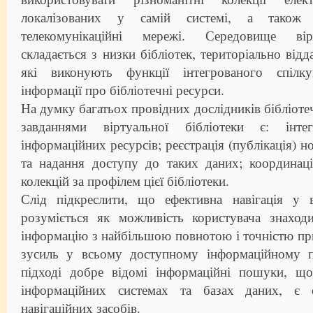
локалізованих у самій системі, а також 
телекомунікаційні мережі. Середовище вірт
складається з низки бібліотек, територіально відд
які виконують функції інтегрованого спілк
інформації про бібліотечні ресурси.
На думку багатьох провідних дослідників бібліоте
завданнями віртуальної бібліотеки є: інтег
інформаційних ресурсів; реєстрація (публікація) н
та надання доступу до таких даних; координац
колекцій за профілем цієї бібліотеки.
Слід підкреслити, що ефективна навігація у ві
розуміється як можливість користувача знаход
інформацію з найбільшою повнотою і точністю п
зусиль у всьому доступному інформаційному п
підході добре відомі інформаційні пошуки, щ
інформаційних системах та базах даних, є 
навігаційних засобів.