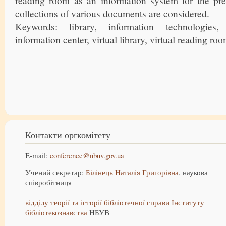
reading room as an information system for the pres
collections of various documents are considered.
Keywords: library, information technologies, 
information center, virtual library, virtual reading roo
Контакти оргкомітету
E-mail:
conference@nbuv.gov.ua
Учений секретар:
Білінець Наталія Григорівна
, наукова
співробітниця
відділу теорії та історії бібліотечної справи
Інституту
бібліотекознавства
НБУВ