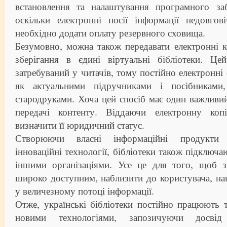
встановлення та налаштування програмного за
оскільки електронні носії інформації недовгов
необхідно додати оплату резервного сховища.
Безумовно, можна також передавати електронні к
зберігання в єдині віртуальні бібліотеки. Це
затребуваний у читачів, тому постійно електрон
як актуальними підручниками і посібниками
стародруками. Хоча цей спосіб має один важливи
передачі контенту. Віддаючи електронну коп
визначити її юридичний статус.
Створюючи власні інформаційні продукти 
інноваційні технології, бібліотеки також підключа
іншими організаціями. Усе це для того, щоб з
широко доступним, наблизити до користувача, нав
у величезному потоці інформації.
Отже, українські бібліотеки постійно працюють 
новими технологіями, запозичуючи досвід