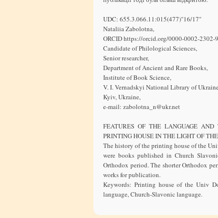
UDC: 655.3.066.11:015(477)"16/17"
Nataliia Zabolotna,
ORCID https://orcid.org/0000-0002-2302-
Candidate of Philological Sciences,
Senior researcher,
Department of Ancient and Rare Books,
Institute of Book Science,
V. I. Vernadskyi National Library of Ukraine
Kyiv, Ukraine,
e-mail: zabolotna_n@ukr.net
FEATURES OF THE LANGUAGE AND 
PRINTING HOUSE IN THE LIGHT OF TH
The history of the printing house of the U
were books published in Church Slavoni
Orthodox period. The shorter Orthodox perio
works for publication.
Keywords: Printing house of the Univ Do
language, Church-Slavonic language.