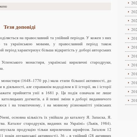
202
ажено
202
202
Тези доповіді
202
поділяється на православний та унійний періоди. У кожен з них
201
ою та українською мовами, у православний період також
201
 період характеризує більша відкритість у доборі авторських
201
Успенського монастиря, українські кириличні стародруки,
201
ва.
201
о монастиря (1648–1770 рр.) мала етапи більшої активності, до
201
 в діяльності, але справжнім вододілом в її історії, як і історії
201
важати прийняття унії в 1681 р. Ця подія означала не лише
 католицьких догматів, а й певні зміни в доборі видавничого
201
лося і на тематичному, і на мовному різноманітті унівських
неві, основна кількість їх увійшла до каталогу Я. Запаска, Я.
ва. Каталог стародруків, виданих на Україні» (Львів, 1984).
випускала продукцію тільки кириличним шрифтом. Загалом 12
1 років друкарської активності), 36 – в унійний (28 активних