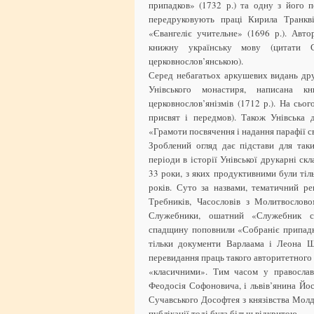
припадков» (1732 р.) та одну з його п
передруковують праці Кирила Транкві
«Євангеліє учительне» (1696 р.). Авт
книжну українську мову (цитати 
церковнослов’янською).
Серед небагатьох аркушевих видань дру
Унівського монастиря, написана 
церковнослов’янізмів (1712 р.). На сьо
присвят і передмов). Також Унівська 
«Грамоти посвячення і надання парафії св
Зроблений огляд дає підстави для так
періоди в історії Унівської друкарні ск
33 роки, з яких продуктивними були тіл
років. Суто за назвами, тематичний р
Требників, Часословів з Молитвослов
Служебники, ошатний «Служебник свя
спадщину поповнили «Собраніє припадк
тільки документи Варлаама і Леона Ше
перевидання праць такого авторитетного
«класичними». Тим часом у православ
Феодосія Софоновича, і львів’янина Йо
Сучавського Дософтея з князівства Молд
публікації тоді була більш відкритою.