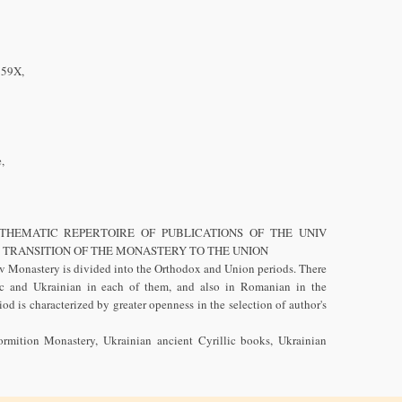
959X,
,
THEMATIC REPERTOIRE OF PUBLICATIONS OF THE UNIV
E TRANSITION OF THE MONASTERY TO THE UNION
niv Monastery is divided into the Orthodox and Union periods. There
c and Ukrainian in each of them, and also in Romanian in the
d is characterized by greater openness in the selection of author's
rmition Monastery, Ukrainian ancient Cyrillic books, Ukrainian