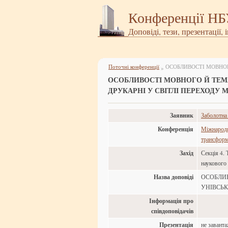
Конференції Н
Доповіді, тези, презентації, 
Поточні конференції
»
ОСОБЛИВОСТІ МОВНОГО Й ТЕМ
ДРУКАРНІ У СВІТЛІ ПЕРЕХОДУ 
Заявник
Заболотна
Конференція
Міжнародна
трансформа
Захід
Секція 4. 
наукового
Назва доповіді
ОСОБЛИ
УНІВСЬК
Інформація про
співдоповідачів
Презентація
не завант