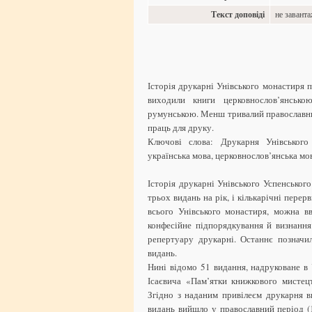
Текст доповіді
не завант
Історія друкарні Унівського монастиря 
виходили книги церковнослов’янськ
румунською. Менш тривалий православний
праць для друку.
Ключові слова: Друкарня Унівського 
українська мова, церковнослов’янська мо
Історія друкарні Унівського Успенськог
трьох видань на рік, і кількарічні перерви
всього Унівського монастиря, можна в
конфесійне підпорядкування й визнання
репертуару друкарні. Останнє позначи
видань.
Нині відомо 51 видання, надруковане в У
Ісаєвича «Пам’ятки книжкового мистецт
Згідно з наданим привілеєм друкарня 
видань вийшло у православний період (1