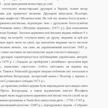
81 – році приєднання монастиря до унії.
ї тогочасної монастирської друкарні в Україні, чільне місце
ням для приватної молитви. Друкарня випускала Псалтирі,
ики акафістів і Молитвослови. На той час мовою богослужінь і
ерковнослов’янська, відповідно нею і друкували богослужбові
 бланкову книгу «Метрику церковну» [1671 р.]. Для опанування
вські букварі. Загалом церковнослов’янських видань вийшло 9 у
огляду на потребу готувати книгу до друку, видання за цей рік
акож варто мати на увазі, що канонічне видання часто містило
нською мовою, так само, як україномовний катехізис 1685 р.
 таких частинах не наголошуємо задля стислості викладу).
ї друкарні характеризується публікаціями українських авторів:
1670 р. і «Зерцало до прейзрінія і латвійшаго зрозуміня віри
, написаних «простою» (тобто, світською, на відміну від
. Також в Унівській друкарні вперше побачили світ епохальні в
 молебень Богородиці, воскресний канон і Псалтир у віршах у
ея Сучавського (обидва 1673 р.).
 до практики унійної церкви були впроваджені католицькі свята
 Пресв. Богородиці, а також відзначення пам’яті Йосафата
карні мали надрукувати церковнослов’янські тексти служб на ці
вання празникам, в Уневі його випустили двічі – 1738 і 1745 р.
аїномовний катехізис (1685 р.), передруковує відоме «Собраніє