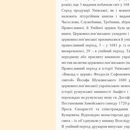
років), іще 3 видання побачили світ у 16
Серед продукції Унівської, як і кожно
належить літургійним книгам і видан
Часослови, Служебники, Требники, збірн
Православної, й Унійної церков була ц
книги. Церковнослов’янською укладено і
церковнослов’янської призначалися й уні
православний період, 3 – у 1681 р. (з 
виокремлено), 29 – в унійний період. Т
передмову або присвяту книжною украї
містив молитви церковнослов’янською (на
Православний період в історії Унівсько
«Виклад о церкві» Феодосія Софоновича 
святой» Йосифа Шумлянського 1680 р.
церковнослов’янської) українською мовою
історії румунської книжності Акафіст і
перекладах на румунську мову св. Дософт
Постановами Замойського синоду 1720 р.
Пресв. Євхаристії та співстраждання
Кунцевича. Відповідно монастирські дру
свята – їх об’єднували у книжку Возсліду
В унійний період друкарня випускає укр