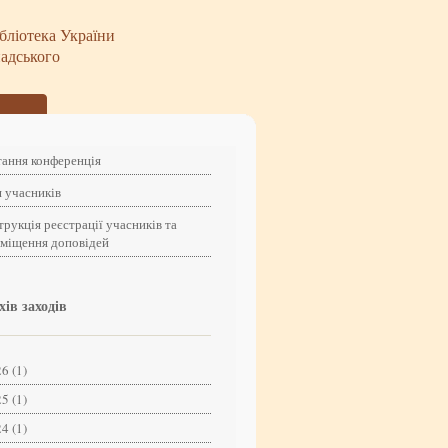
бліотека України
надського
ання конференція
 учасників
трукція реєстрації учасників та
зміщення доповідей
хів заходів
6 (1)
5 (1)
4 (1)