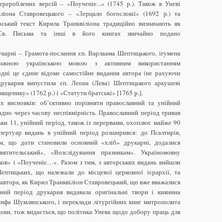
ерероблених версій – «Поученіе...» (1745 р.). Також в Уневі
ліона Ставровецького – «Зерцало богословії» (1692 р.) та
орський текст Кирила Транквіліона традиційно визначають як
Св. Письма та інші в його книгах звичайно подано
карні – Грамота-послання єп. Варлаама Шептицького, ігумена
книжною українською мовою з активним використанням
годні це єдине відоме самостійне видання автора (не рахуючи
друкарня випустила єп. Леона (Лева) Шептицького аркушеві
ященику» (1762 р.) і «Статути братські» [1765 р.].
их висновків: об’єктивно порівняти православний та унійний
ладно через часову неспівмірність. Православний період тривав
ьки 11, унійний період, також із перервами, охоплює майже 90
епертуар видань в унійний період розширився: до Псалтирів,
ом, що доти становили основний «хліб» друкарні, додалися
тительський», «Возслідування празникам». Україномовну
ов» і «Поученіє…». Разом з тим, з авторських видань вийшли
птицьких, що належали до місцевої церковної ієрархії, та
 автора, як Кирил Транквіліон Ставровецький, що вже вважалися
ний період друкарня видавала оригінальні твори і киянина
сифа Шумлянського, і переклади літургійних книг митрополита
ови, тож видається, що політика Унева щодо добору праць для