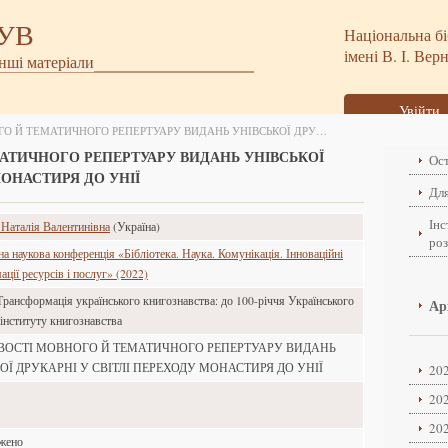
БУВ
Національна бі
імені В. І. Вер
інші матеріали
Увійти
ОСОБЛИВОСТІ МОВНОГО Й ТЕМАТИЧНОГО РЕПЕРТУАРУ ВИДАНЬ УНІВСЬКОЇ ДРУКАРНІ У СВІТЛІ ПЕРЕХОДУ МОНАСТИРЯ ДО УНІЇ
АТИЧНОГО РЕПЕРТУАРУ ВИДАНЬ УНІВСЬКОЇ
Ост
МОНАСТИРЯ ДО УНІЇ
Для
Інс
 Наталія Валентинівна
(Україна)
ро
 наукова конференція «Бібліотека. Наука. Комунікація. Інноваційні
ції ресурсів і послуг» (2022)
Трансформація українського книгознавства: до 100-річчя Українського
Ар
 інституту книгознавства
ВОСТІ МОВНОГО Й ТЕМАТИЧНОГО РЕПЕРТУАРУ ВИДАНЬ
ОЇ ДРУКАРНІ У СВІТЛІ ПЕРЕХОДУ МОНАСТИРЯ ДО УНІЇ
202
202
202
ажено