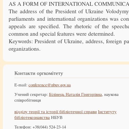
AS A FORM OF INTERNATIONAL COMMUNIC
The address of the President of Ukraine Volodymy
parliaments and international organizations was co
appeals are specified. The rhetoric of the speech
common and special features were determined.
Keywords: President of Ukraine, address, foreign par
organizations.
Контакти оргкомітету
E-mail:
conference@nbuv.gov.ua
Учений секретар:
Білінець Наталія Григорівна
, наукова
співробітниця
відділу теорії та історії бібліотечної справи
Інституту
бібліотекознавства
НБУВ
Телефон: +38(044) 524-23-14