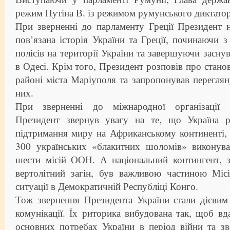
режим Путіна В. із режимом румунського диктатор
При зверненні до парламенту Греції Президент 
пов’язана історія України та Греції, починаючи 
полісів на території України та завершуючи засну
в Одесі. Крім того, Президент розповів про стано
районі міста Маріуполя та запропонував переглян
них.
При зверненні до міжнародної організації
Президент звернув увагу на те, що Україна р
підтримання миру на Африканському континенті,
300 українських «блакитних шоломів» виконува
шести місій ООН. А національний контингент, 
вертолітний загін, був важливою частиною Місі
ситуації в Демократичній Республіці Конго.
Тож звернення Президента України стали дієвим
комунікації. Їх риторика вибудована так, щоб вд
основних потребах України в період війни та з