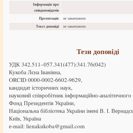
Інформація про
співдоповідачів
Презентація
не завантажено
Текст доповіді
не завантажено
Тези доповіді
УДК 342.511–057.341(477):341.76(042)
Кукоба Лєна Іванівна,
ORCID 0000-0002-6602-9629,
кандидат історичних наук,
науковий співробітник інформаційно-аналітичного 
Фонд Президентів України,
Національна бібліотека України імені В. І. Вернадс
Київ, Україна
е-mail: lienakukoba@gmail.com