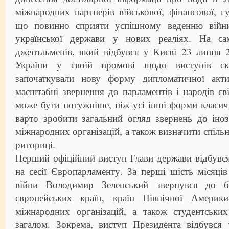
міжнародних партнерів військової, фінансової, г
що повинно сприяти успішному веденню війн
української держави у нових реаліях. На са
джентльменів, який відбувся у Києві 23 липня 
України у своїй промові щодо виступів ск
започаткували нову форму дипломатичної акти
масштабні звернення до парламентів і народів сві
може бути потужніше, ніж усі інші форми класич
варто зробити загальний огляд звернень до іно
міжнародних організацій, а також визначити спільні
риториці.
Перший офіційний виступ Глави держави відбувс
на сесії Європарламенту. За перші шість місяців 
війни Володимир Зеленський звернувся до бі
європейських країн, країн Північної Америки
міжнародних організацій, а також студентських
загалом. Зокрема, виступ Президента відбувся 