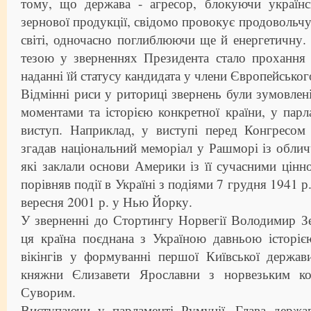
тому, що держава - агресор, блокуючи українс
зернової продукції, свідомо провокує продовольчу
світі, одночасно поглиблюючи ще й енергетичну.
тезою у зверненнях Президента стало прохання 
наданні їй статусу кандидата у члени Європейсько
Відмінні риси у риториці звернень були зумовле
моментами та історією конкретної країни, у парла
виступ. Наприклад, у виступі перед Конгресо
згадав національний меморіал у Рашморі із облич
які заклали основи Америки із її сучасними цінно
порівняв події в Україні з подіями 7 грудня 1941 р
вересня 2001 р. у Нью Йорку.
У зверненні до Стортингу Норвегії Володимир З
ця країна поєднана з Україною давньою історіє
вікінгів у формуванні першої Київської держа
княжни Єлизавети Ярославни з норвезьким ко
Суворим.
Виступаючи у парламенті Румунії, Глава держа