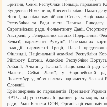
Британії, Сеймі Республіки Польща, парламенті 
Бундестазі Німеччини, Кнесеті Ізраїлю, Палаті депут
Японії, на спільному зібранні Сенату, Національн
Республіки та Ради міста Парижа, Риксдагу Ш
Європейської ради, Фолькетингу Данії, Стортингу 
Австралії, у Генеральних штатах Нідерландів, Фе
Бельгії, парламенті Румунії, Генеральних корте
Ірландії, парламенті Греції, Палаті представн
Фінляндії, Національній асамблеї Республіки Кор
Рійгікогу Естонії, Асамблеї Республіки Португ
Албанії, Альтингу Ісландії, Національній раді С
Мальти, Сеймі Латвії, у Європейській раді
Люксембургу, обох палатах парламенту Чеської Р
Словенії.
Крім звернень до парламентів, Президент України 
НАТО, «Групи семи», Ініціативи трьох морів, на з
ради, Ради Безпеки ООН, Організації економічно