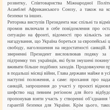
розвитку, Співтовариства Міжнародної Політ
Асамблеї Африканського Союзу, а також на ко
безпеки та інших.
Риторика виступів Президента має спільні та відмі
промов включали в себе повідомлення про остан
ситуацію на фронті, відомості про кількість за
нагадування, що Україна бореться за європейські ц
свободу, наголошення на недостатності санкцій.
зверненні Президент висловлював подяку за
підтримку тих українців, які були змушені покину
вживати більше подібних заходів. Продовжуючи пр
в подальші місяці війни, Глава держави майже в ус
наступні положення, а саме: прохання про нада
санкцій, запрошення до участі у проєкті віднов
шефство над певним регіоном для його відбуд
пропонував взяти участь у створенні об’єднання 
гарантій безпеки для України. Крім цього, так