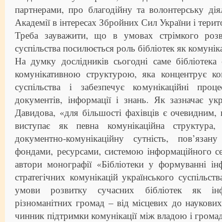
партнерами, про благодійну та волонтерську діял
Академії в інтересах Збройних Сил України і терит
Треба зауважити, що в умовах стрімкого розв
суспільства посилюється роль бібліотек як комунік
На думку дослідників сьогодні саме бібліотека
комунікативною структурою, яка концентрує ко
суспільства і забезпечує комунікаційні проц
документів, інформації і знань. Як зазначає укр
Давидова, «для більшості фахівців є очевидним, 
виступає як певна комунікаційна структура, 
документно-комунікаційну сутність, пов’язан
фондами, ресурсами, системою інформаційного с
автори монографії «Бібліотеки у формуванні ін
стратегічних комунікацій українського суспільст
умови розвитку сучасних бібліотек як інф
різноманітних громад – від місцевих до наукови
чинник підтримки комунікації між владою і грома