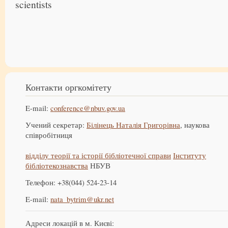
scientists
Контакти оргкомітету
E-mail:
conference@nbuv.gov.ua
Учений секретар:
Білінець Наталія Григорівна
, наукова
співробітниця
відділу теорії та історії бібліотечної справи
Інституту
бібліотекознавства
НБУВ
Телефон: +38(044) 524-23-14
E-mail:
nata_bytrim@ukr.net
Адреси локацій в м. Києві: