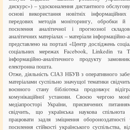
дискурс») – удосконалення дистантного обслугову
основі використання новітніх інформаційних 
передових методів моніторингу, обробки й д
посилення аналітичної і прогнозної складо
аналітичних матеріалах – матеріали інформаційно-
представлено на порталі «Центр досліджень соціа
соціальних мережах Facebook, Linkedin та Tw
інформаційно-аналітичного продукту замовник
електронна пошта.
Отже, діяльність СІАЗ НБУВ з оперативного забе
матеріалами суспільно значущої тематики свідчит
воєнного стану бібліотека продовжує відіг
комунікаційної установи. Своєю чергою моні
медіапросторі України, присвячених питання
свідчить, що українська наукова спільнота
працювати задля зміцнення обороноздатності 
посилення стійкості українського суспільства, в