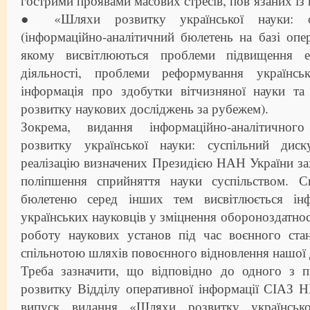
гострими проявами масових стресів, пов’язаних із 
● «Шляхи розвитку української науки: су
(інформаційно-аналітичний бюлетень на базі опер
якому висвітлюються проблеми підвищення еф
діяльності, проблеми реформування українськ
інформація про здобутки вітчизняної науки та 
розвитку наукових досліджень за рубежем).
Зокрема, видання інформаційно-аналітично
розвитку української науки: суспільний диск
реалізацію визначених Президією НАН України за
поліпшення сприйняття науки суспільством. С
бюлетеню серед інших тем висвітлюється ін
українських науковців у зміцнення обороноздатнос
роботу наукових установ під час воєнного ста
спільнотою шляхів повоєнного відновлення нашої
Треба зазначити, що відповідно до одного з п
розвитку Відділу оперативної інформації СІАЗ 
випуск видання «Шляхи розвитку українсько