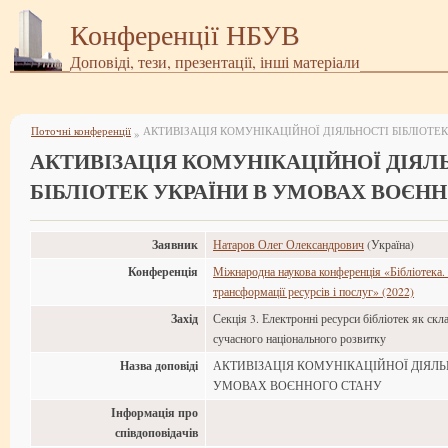
Конференції НБУВ
Доповіді, тези, презентації, інші матеріали
Поточні конференції
»
АКТИВІЗАЦІЯ КОМУНІКАЦІЙНОЇ ДІЯЛ
БІБЛІОТЕК УКРАЇНИ В УМОВАХ ВОЄН
Заявник
Натаров Олег Олександрович
(Україна)
Конференція
Міжнародна наукова конференція «Бібліотека. 
трансформації ресурсів і послуг» (2022)
Захід
Секція 3. Електронні ресурси бібліотек як ск
сучасного національного розвитку
Назва доповіді
АКТИВІЗАЦІЯ КОМУНІКАЦІЙНОЇ ДІЯЛЬН
УМОВАХ ВОЄННОГО СТАНУ
Інформація про
співдоповідачів