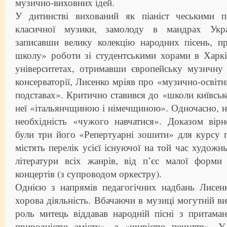
музично-виховних ідей.
У дитинстві вихований як піаніст чеськими п
класичної музики, замолоду в мандрах Укр
записавши велику колекцію народних пісень, 
школу» роботи зі студентськими хорами в Харкі
університетах, отримавши європейську музичну 
консерваторії, Лисенко мріяв про «музично-освіт
подставах». Критично ставився до «школи київськ
неї «італьянчщиною і німечщиною». Одночасно, 
необхідність «чужого навчатися». Доказом вірн
були три його «Репертуарні зошити» для курсу г
містять перелік усієї існуючої на той час художн
літератури всіх жанрів, від п’єс малої форми 
концертів (з супроводом оркестру).
Однією з напрямів педагогічних надбань Лисенк
хорова діяльність. Вбачаючи в музиці могутній ви
роль митець віддавав народній пісні з притама
природністю змісту», з «щирістю почуття». У