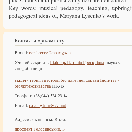
pieces edited and published by her) are considered.
Key words: musical pedagogy, teaching, upbring
pedagogical ideas of, Maryana Lysenko’s work.
Контакти оргкомітету
E-mail:
conference@nbuv.gov.ua
Учений секретар:
Білінець Наталія Григорівна
, наукова
співробітниця
відділу теорії та історії бібліотечної справи
Інституту
бібліотекознавства
НБУВ
Телефон: +38(044) 524-23-14
E-mail:
nata_bytrim@ukr.net
Адреси локацій в м. Києві:
проспект Голосіївський, 3