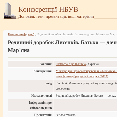
Конференції НБУВ
Доповіді, тези, презентації, інші матеріали
Поточні конференції
Родинний доробок Лисенків. Батько — дочка. Микола — Мар’
»
Родинний доробок Лисенків. Батько — до
Мар’яна
Заявник
Шамаєва Кіра Іванівна
(Україна)
Конференція
Міжнародна наукова конференція «Бібліотека. 
трансформації ресурсів і послуг» (2022)
Захід
Секція 6. Музична культура і музичні фонди бі
сьогодення
Назва доповіді
Родинний доробок Лисенків. Батько — дочка
Інформація про
співдоповідачів
Презентація
не завантажено