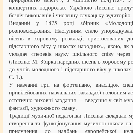
концертних подорожах Україною Лисенко прилуч
безліч виконавців і численну слухацьку аудиторію.
Виданий у 1875 році збірник «Молодощ
розповсюдження. Наступним стало упорядкуван
пісень в хоровому розкладі, пристосованих д
підстаршого віку у школах народних», якою, як з
укладач «перевів науку шкільного співу через
(Лисенко М. Збірка народних пісень в хоровому ро
до учнів молодшого і підстаршого віку у школах 
С. 1.).
У навчанні гри на фортепіано, внаслідок спе
привілейованих навчальних закладах) головним а
естетично-виховні завдання — введення у світ муз
фантазії, художнього смаку.
Традиції музичної педагогіки Лисенка складали м
створення та функціонування музичної школи на 
прилучення до надбань європейської куль