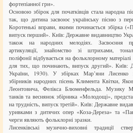
фортепіанної гри».
Основою збірок для початківців стала народна пі
так, що дитина засвоює українську пісню з пер
Коротенькі вправи, якими починається збірка («По
випуск перший». Київ: Державне видавництво Укра
також на народних мелодіях. Засвоєння при
артикуляції, знайомство зі штрихами, тонал
поліфонії відбувається на фольклорному матеріалі 
для тих, що починають, випуск другий». Київ: 
України, 1930). У збірках Мар’яни Лисенко в
збірників народних пісень Климента Квітки, Як
Леонтовича, Фелікса Блюменфельда. Музику М
танків та веснянок збірника «Молодощі», представ
на трудність, випуск третій». Київ: Державне вида
уривками з дитячих опер «Коза-Дереза» та «Пан
черги являють фольклорні зразки.
Лисенківські музично-виховні традиції ств