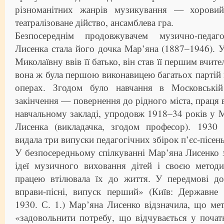
різноманітних жанрів музикування — хоровий 
театралізоване дійство, ансамблева гра.
Безпосереднім продовжувачем музично-педаго
Лисенка стала його дочка Мар’яна (1887–1946). 
Миколаївну ввів її батько, він став її першим вчит
вона ж була першою виконавицею багатьох партій
операх. Згодом було навчання в Московській 
закінчення — повернення до рідного міста, праця 
навчальному закладі, упродовж 1918–34 років у М
Лисенка (викладачка, згодом професор). 1930
видала три випуски педагогічних збірок п’єс-пісен
У безпосередньому спілкуванні Мар’яна Лисенко з
ідеї музичного виховання дітей і своєю метод
працею втілювала їх до життя. У передмові до
вправи-пісні, випуск перший» (Київ: Державне 
1930. С. 1.) Мар’яна Лисенко відзначила, що ме
«задовольнити потребу, що відчувається у почат