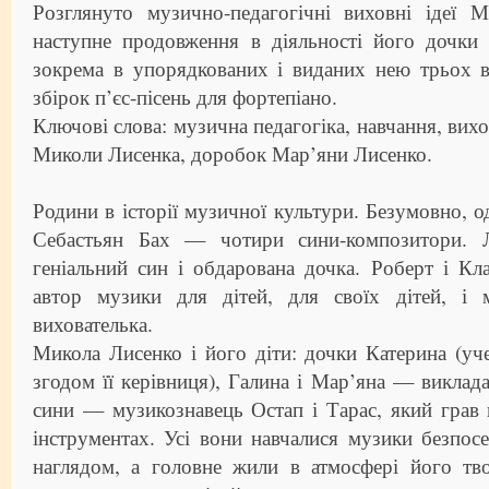
Розглянуто музично-педагогічні виховні ідеї 
наступне продовження в діяльності його дочк
зокрема в упорядкованих і виданих нею трьох в
збірок п’єс-пісень для фортепіано.
Ключові слова: музична педагогіка, навчання, вихов
Миколи Лисенка, доробок Мар’яни Лисенко.
Родини в історії музичної культури. Безумовно, о
Себастьян Бах — чотири сини-композитори.
геніальний син і обдарована дочка. Роберт і К
автор музики для дітей, для своїх дітей, і 
вихователька.
Микола Лисенко і його діти: дочки Катерина (уч
згодом її керівниця), Галина і Мар’яна — виклада
сини — музикознавець Остап і Тарас, який грав
інструментах. Усі вони навчалися музики безпос
наглядом, а головне жили в атмосфері його тво