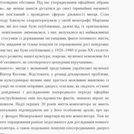
вітоглядних обставин. Під час упорядкування офіційних зібрань
м», ще менше шансів дістатися до своєї (принаймні наукової)
 не пов’язаний з провідною сферою діяльності митця. Стан
ріоду блискуче охарактеризувала у своїй монографії Маріанна
я, які все-таки були опубліковані, далекі від їх оригінальних
, невпізнанно змінювалися, з них вилучалися всі найважливіші
х стосунків із державними інстанціями, факти інтимного життя,
оїть завдання не тільки пошуків та опрацювання досі невідомих
ння тих, які були опубліковані у 1920–1980 ті роки ХХ століття.
ого розвитку нашої культури, зокрема, музичної неможливе без
об’єктивного, не спотвореного цензурним втручанням».
наного» митця є визначний представник української музичної
Віктор Косенко. Відстежити, у річищі декларованої проблеми,
ня культурницькі впливи нині здається можливим винятково із
укції на основі непрямих джерел, оскільки, як свідчать останні
в довідниках і дослідженнях попереднього періоду офіційна
конструйованою ним послідовністю фактів, значною мірою не
 шляхом. Події перших 20 років життя композитора не мають
ентальних підтверджень ані у його особовому архіві, про що
ні у фондах Меморіальної квартири-музею композитора. Тож не
ового опрацювання раніше недосяжного для дослідників повного
позитора, а також подальших пошуків опосередкованих джерел
іту.