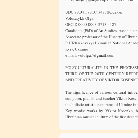
UDC 78.041:78.071(477)Косенко
Volosatykh Olga,
ORCID 0000-0003-3713-4187,
Candidate (PhD) of Art Studies, Associate p
Associate professor of the History of Ukra
P. I Tchaikovskyі Ukrainian National Acad
Kyiv, Ukraine
е-mail: vololga7@gmail.com
POLYCULTURALITY IN THE PROCESS
THIRD OF THE 20TH CENTURY REPRE
AND CREATIVITY OF VIKTOR KOSENKO
The significance of various cultural influ
composer, pianist and teacher Viktor Kosen
the holistic artistic panorama of Ukraine in t
Key words: works by Viktor Kosenko, biog
Ukrainian musical culture of the first decade