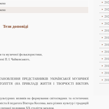
202
ажено
202
ажено
202
202
Тези доповіді
201
201
201
201
ки та музичної фольклористики,
201
ні П. І. Чайковського,
201
201
ТАНОВЛЕННЯ ПРЕДСТАВНИКІВ УКРАЇНСЬКОЇ МУЗИЧНОЇ
201
ОЛІТТЯ (НА ПРИКЛАДІ ЖИТТЯ І ТВОРЧОСТІ ВІКТОРА
культурних впливів на формування світоглядних та естетичних
іста й педагога Віктора Косенка, вага різних культур і традицій
и першої половини ХХ століття загалом.