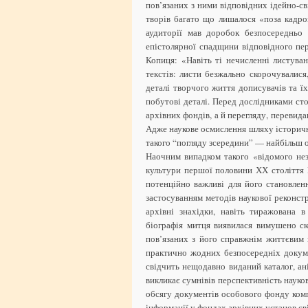
пов’язаних з ними відповідних ідейно-с
творів багато що лишалося «поза кадро
аудиторії мав доробок безпосередньо
епістолярної спадщини відповідного пе
Копиця: «Навіть ті нечисленні листуванн
текстів: листи безжально скорочувалися
деталі творчого життя дописувачів та ї
побутові деталі. Перед дослідниками ст
архівних фондів, а й перегляду, перевида
Адже наукове осмислення шляху історичн
такого “погляду зсередини” — найбільш 
Наочним випадком такого «відомого нез
культури першої половини ХХ століття 
потенційно важливі для його становлен
застосуванням методів наукової реконстр
архівні знахідки, навіть тиражована 
біографія митця виявилася вимушено с
пов’язаних з його справжнім життєвим
практично жодних безпосередніх докум
свідчить нещодавно виданий каталог, а
викликає сумнівів перспективність наук
обсягу документів особового фонду ком
інформації у фондах архівних установ св