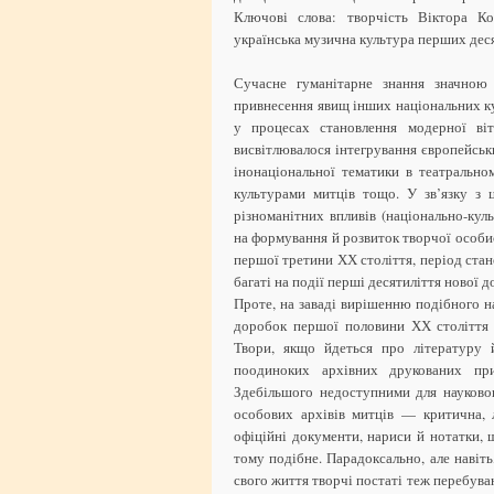
Ключові слова: творчість Віктора Ко
українська музична культура перших деся
Сучасне гуманітарне знання значною 
привнесення явищ інших національних кул
у процесах становлення модерної віт
висвітлювалося інтегрування європейськи
інонаціональної тематики в театральном
культурами митців тощо. У зв’язку з 
різноманітних впливів (національно-кул
на формування й розвиток творчої особи
першої третини ХХ століття, період стан
багаті на події перші десятиліття нової д
Проте, на заваді вирішенню подібного н
доробок першої половини ХХ століття 
Твори, якщо йдеться про літературу 
поодиноких архівних друкованих при
Здебільшого недоступними для науково
особових архівів митців — критична, 
офіційні документи, нариси й нотатки, щ
тому подібне. Парадоксально, але навіть,
свого життя творчі постаті теж перебуваю