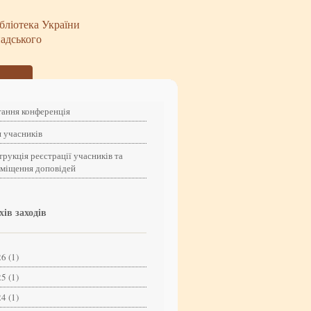
бліотека України
надського
ання конференція
 учасників
трукція реєстрації учасників та
зміщення доповідей
хів заходів
6 (1)
5 (1)
4 (1)