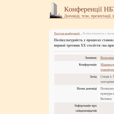
Конференції Н
Доповіді, тези, презентації, 
Поточні конференції
»
Полікультурність у процесах станов
першої третини ХХ століття (на при
Заявник
Волосатих
Конференція
Міжнародна
трансформа
Захід
Секція 6. 
сьогоденн
Назва доповіді
Полікульту
культури п
Косенка)
Інформація про
співдоповідачів