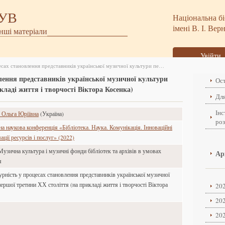
БУВ
Національна бі
імені В. І. Вер
інші матеріали
Увійти
Полікультурність у процесах становлення представників української музичної культури першої третини ХХ століття (на прикладі життя і творчості Віктора Косенка)
лення представників української музичної культури
Ост
кладі життя і творчості Віктора Косенка)
Для
Інс
 Ольга Юріївна
(Україна)
ро
 наукова конференція «Бібліотека. Наука. Комунікація. Інноваційні
ції ресурсів і послуг» (2022)
Музична культура і музичні фонди бібліотек та архівів в умовах
Ар
я
рність у процесах становлення представників української музичної
ершої третини ХХ століття (на прикладі життя і творчості Віктора
202
202
202