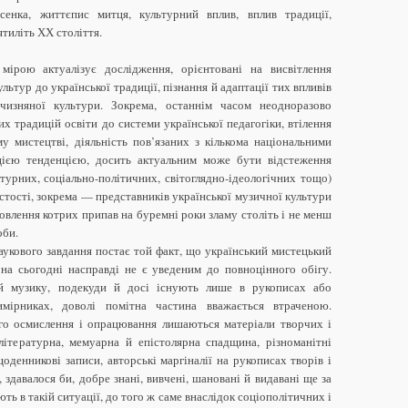
сенка, життєпис митця, культурний вплив, вплив традиції,
тиліть ХХ століття.
мірою актуалізує дослідження, орієнтовані на висвітлення
ьтур до української традиції, пізнання й адаптації тих впливів
чизняної культури. Зокрема, останнім часом неодноразово
х традицій освіти до системи української педагогіки, втілення
у мистецтві, діяльність пов’язаних з кількома національними
цією тенденцією, досить актуальним може бути відстеження
ьтурних, соціально-політичних, світоглядно-ідеологічних тощо)
стості, зокрема — представників української музичної культури
овлення котрих припав на буремні роки зламу століть і не менш
оби.
аукового завдання постає той факт, що український мистецький
на сьогодні насправді не є уведеним до повноцінного обігу.
й музику, подекуди й досі існують лише в рукописах або
мірниках, доволі помітна частина вважається втраченою.
го осмислення і опрацювання лишаються матеріали творчих і
літературна, мемуарна й епістолярна спадщина, різноманітні
оденникові записи, авторські маргіналії на рукописах творів і
 здавалося би, добре знані, вивчені, шановані й видавані ще за
ть в такій ситуації, до того ж саме внаслідок соціополітичних і