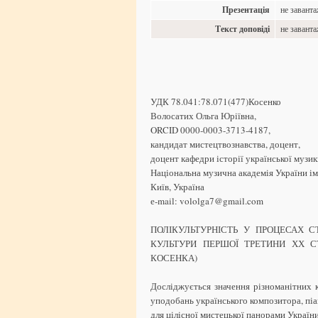
Презентація
не завант
Текст доповіді
не завант
УДК 78.041:78.071(477)Косенко
Волосатих Ольга Юріївна,
ORCID 0000-0003-3713-4187,
кандидат мистецтвознавства, доцент,
доцент кафедри історії української музи
Національна музична академія України іме
Київ, Україна
е-mail: vololga7@gmail.com
ПОЛІКУЛЬТУРНІСТЬ У ПРОЦЕСАХ С
КУЛЬТУРИ ПЕРШОЇ ТРЕТИНИ ХХ СТ
КОСЕНКА)
Досліджується значення різноманітних 
уподобань українського композитора, піан
для цілісної мистецької панорами Україн