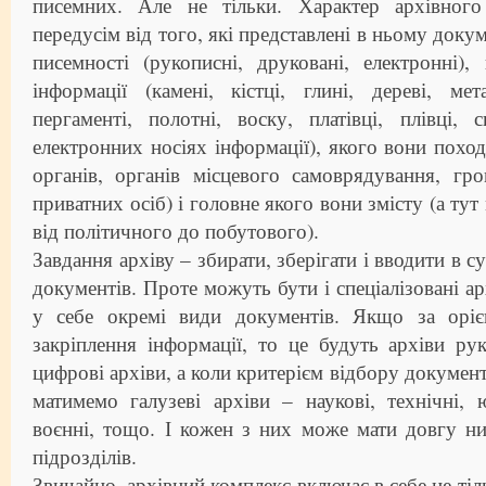
писемних. Але не тільки. Характер архівного
передусім від того, які представлені в ньому доку
писемності (рукописні, друковані, електронні)
інформації (камені, кістці, глині, дереві, мета
пергаменті, полотні, воску, платівці, плівці,
електронних носіях інформації), якого вони похо
органів, органів місцевого самоврядування, гро
приватних осіб) і головне якого вони змісту (а тут
від політичного до побутового).
Завдання архіву – збирати, зберігати і вводити в с
документів. Проте можуть бути і спеціалізовані а
у себе окремі види документів. Якщо за оріє
закріплення інформації, то це будуть архіви рук
цифрові архіви, а коли критерієм відбору документі
матимемо галузеві архіви – наукові, технічні, ю
воєнні, тощо. І кожен з них може мати довгу н
підрозділів.
Звичайно, архівний комплекс включає в себе не ті