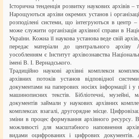
Історична тенденція розвитку наукових архівів – 
Нарощуються архіви окремих установ і організац
розподілені системи, що інтегруються в центр 
може служити організація архівної справи в Націо
України. Кожна її наукова установа веде свій архі
передає матеріали до центрального архіву 
уособленням є Інститут архівознавства Національн
імені В. І. Вернадського.
Традиційно наукові архівні комплекси компле
архівних потоків установ відповідної систе
документами на паперових носіях інформації і у 
машинописних текстів. Бібліотечні, музейні, м
документів займали у наукових архівних компле
комплексах взагалі, другорядне місце. Цифровізац
зміни в процес формування архівного ресурсу. В
можливості для масштабного наповнення архів
видами оцифрованих і цифрових документів. 