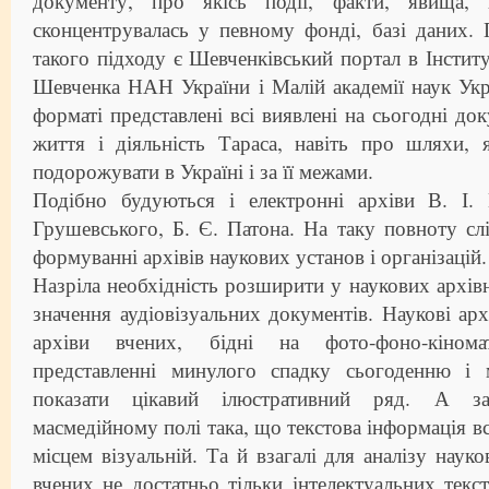
документу, про якісь події, факти, явища, п
сконцентрувалась у певному фонді, базі даних.
такого підходу є Шевченківський портал в Інститут
Шевченка НАН України і Малій академії наук Ук
форматі представлені всі виявлені на сьогодні до
життя і діяльність Тараса, навіть про шляхи,
подорожувати в Україні і за її межами.
Подібно будуються і електронні архіви В. І.
Грушевського, Б. Є. Патона. На таку повноту слі
формуванні архівів наукових установ і організацій.
Назріла необхідність розширити у наукових архівн
значення аудіовізуальних документів. Наукові арх
архіви вчених, бідні на фото-фоно-кіном
представленні минулого спадку сьогоденню і 
показати цікавий ілюстративний ряд. А за
масмедійному полі така, що текстова інформація в
місцем візуальній. Та й взагалі для аналізу наук
вчених не достатньо тільки інтелектуальних текст