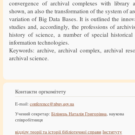
convergence of archival complexes with librar
shown, an also the transformation of the system of a
variation of Big Data Bases. It is outlined the inno
studies and, accordingly, the professions of archivi
history of science, a number of special historical 
information technologies.
Keywords: archive, archival complex, archival reso
archival science.
Контакти оргкомітету
E-mail:
conference@nbuv.gov.ua
Учений секретар:
Білінець Наталія Григорівна
, наукова
співробітниця
відділу теорії та історії бібліотечної справи
Інституту