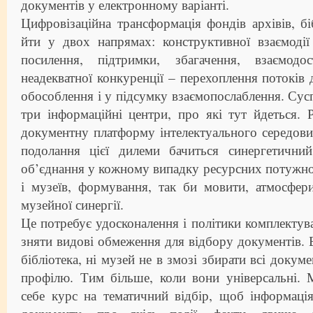
документів у електронному варіанті.
Цифровізаційна трансформація фондів архівів, бі
йти у двох напрямах: конструктивної взаємодії
посилення, підтримки, збагачення, взаємод
неадекватної конкуренції – перехоплення потоків 
обособлення і у підсумку взаємопослаблення. Сусп
три інформаційні центри, про які тут йдеться.
документну платформу інтелектуального середов
подолання цієї дилеми бачиться синергетични
об’єднання у кожному випадку ресурсних потужност
і музеїв, формування, так би мовити, атмосфери
музейної синергії.
Це потребує удосконалення і політики комплектув
зняти видові обмеження для відбору документів. Б
бібліотека, ні музей не в змозі збирати всі докум
профілю. Тим більше, коли вони універсальні.
себе курс на тематичний відбір, щоб інформаці