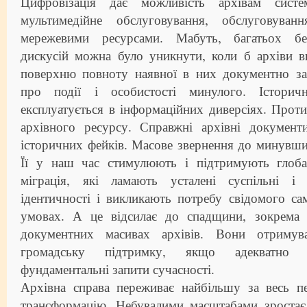
Цифровізація дає можливість архівам систе
мультимедійне обслуговування, обслуговуван
мережевими ресурсами. Мабуть, багатьох бе
дискусій можна було уникнути, коли б архіви в
поверхню повноту наявної в них документно заф
про події і особистості минулого. Історич
експлуатується в інформаційних диверсіях. Прот
архівного ресурсу. Справжні архівні документ
історичних фейків. Масове звернення до минувшин
Її у наш час стимулюють і підтримують глобалі
міграція, які ламають усталені суспільні і 
ідентичності і викликають потребу свідомого с
умовах. А це відсилає до спадщини, зокрема й
документних масивах архівів. Вони отримув
громадську підтримку, якщо адекватно в
фундаментальні запити сучасності.
Архівна справа переживає найбільшу за весь пе
трансформацію. Небувалими масштабами зростає