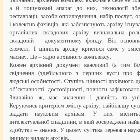
а й пошуковий апарат до них, технології збер
реставрації, засоби оприлюднення, набір послуг, 
і колектив фахівців, які забезпечують архіву існув
органічних складових архіву визначальна рол
складовій – документному фонду. Він основн
елемент. І цінність архіву криється саме у змі
масиву. Це – ядро архівного комплексу.
Кожен архівний документ важливий (а тим біл
свідчення (здебільшого з перших вуст) про фа
людські особистості. Ступінь цінності архівного 
об’єктивності, достовірності, повноти зафіксован
Звичайно ж, має значення і давність та унік
Керуючись критерієм змісту архіву, найбільшу сус
віддати науковим архівам. У них містить
інтелектуальної спадщини, в якій зосереджені найв
здобутки – знання. У цьому суттєва перевага наук
іншими видами архівів.