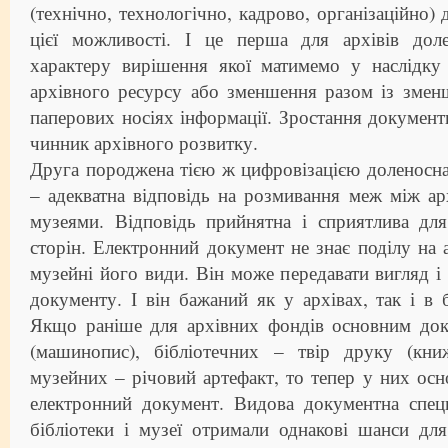
(технічно, технологічно, кадрово, організаційно) д
цієї можливості. І це перша для архівів дол
характеру вирішення якої матимемо у наслідку
архівного ресурсу або зменшення разом із змен
паперових носіях інформації. Зростання докумен
чинник архівного розвитку.
Друга породжена тією ж цифровізацією доленосна
– адекватна відповідь на розмивання меж між арх
музеями. Відповідь прийнятна і сприятлива для
сторін. Електронний документ не знає поділу на а
музейні його види. Він може передавати вигляд і 
документу. І він бажаний як у архівах, так і в б
Якщо раніше для архівних фондів основним до
(машинопис), бібліотечних – твір друку (книж
музейних – річовий артефакт, то тепер у них осн
електронний документ. Видова документна специ
бібліотеки і музеї отримали однакові шанси для 