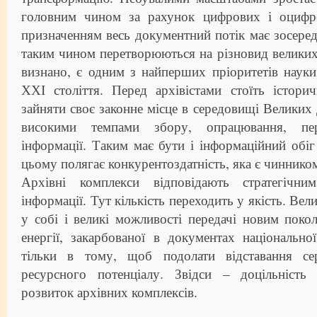
головним чином за рахунок цифрових і оцифро
призначенням весь документний потік має зосеред
таким чином перетворюються на різновид великих 
визнано, є одним з найперших пріоритетів науки,
ХХІ століття. Перед архівістами стоїть істори
зайняти своє законне місце в середовищі Великих 
високими темпами збору, опрацювання, пере
інформації. Таким має бути і інформаційний обіг 
цьому полягає конкурентоздатність, яка є чиннико
Архівні комплекси відповідають стратегічним
інформації. Тут кількість переходить у якість. Вел
у собі і великі можливості передачі новим покол
енергії, закарбованої в документах національн
тільки в тому, щоб подолати відставання сер
ресурсного потенціалу. Звідси – доцільність
розвиток архівних комплексів.