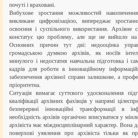
почуті і враховані.
Вибухове зростання можливостей накопичення
викликане цифровізацією, випереджає зростан
освоєння і суспільного використання. Архівне с
констатує цю проблему, але ще не вийшло на 
Основних причин тут дві: недооцінка управ
громадською думкою архівів, як носіїв інтел
минулого і недостатня навчальна підготовка і са
кадрів для роботи в інноваційному інформаці
забезпечення архівної справи залишкове, а профес
пріоритетна.
Ситуація вимагає суттєвого удосконалення під
кваліфікації архівних фахівців у напрямі цілеспр
безперервні інноваційні трансформації в ін
необхідність архівів органічно вписуватися у мін
архівіста має міждисциплінарний характер. Вона д
поверхові уявлення про архівіста тільки як пр