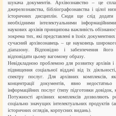
шукача документів. Архівознавство – це спла
джерелознавства, бібліографознавства і цілої ни
історичних дисциплін. Сюди ще слід додати 
необхідними інтелектуальними інформаційним
наукових архівів принципова важливість обізнаності
зокрема тих, які представлені в їхніх документних
сучасний архівознавець – це науковець широког
діапазону. Відповідно і забезпечення його
відповідати цьому вагомому образу.
Невідкладною проблемою для розвитку архівів і 
підвищення соціальної віддачі від їх діяльност
спектру послуг. Для архівних комплексів, як
концентрації документів, явно недостатньо
інформаційних послуг (типу підготовки довідок, к
Потужності архівних комплексів дозволяють р
соціально значущих інтелектуальних продуктів (а
історичних оглядів, корпусних видань).