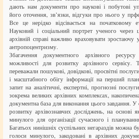
дають нам документи про наукові і побутові уп
його оточення, зв’язки, відгуки про нього у прфе
Все це нерідко відсівається на початковому е
Науковий і соціальний портрет ученого через 
архівній справі важливо враховувати зростаючу у
антропоцентризму.
Збагачення документного архівного ресурсу 
можливості для розвитку архівного сервісу. 
переважали пошукові, довідкові, просвітні послуг
і масштабного обігу інформації на перший план
запит на аналітичні, експертні, прогнозні послуг
зокрема великих архівних комплексах, накопичен
документна база для виконання цього завдання. У 
розвитку архівознавчих досліджень, на основі 
минулого для організації сучасного і плануван
Багатьох нинішніх суспільних негараздів можна бу
голоси минулого, закодовані в архівних докуме