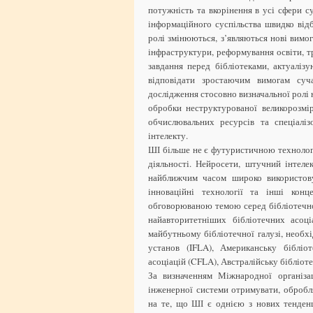
потужність та вкорінення в усі сфери су
інформаційного суспільства швидко відб
ролі змінюються, з’являються нові вимог
інфраструктури, реформування освіти, т
завдання перед бібліотеками, актуаліз
відповідати зростаючим вимогам суча
дослідження стосовно визначальної ролі
обробки неструктурованої великорозмі
обчислювальних ресурсів та спеціаліз
інтелекту.
ШІ більше не є футуристичною технологі
діяльності. Нейросети, штучний інтеле
найближчим часом широко використову
інноваційні технології та інші конц
обговорюваною темою серед бібліотечно
найавторитетніших бібліотечних асоц
майбутньому бібліотечної галузі, необх
установ (IFLA), Американську бібліо
асоціацій (CFLA), Австралійську бібліот
За визначенням Міжнародної організац
інженерної системи отримувати, обробл
на те, що ШІ є однією з нових тенден