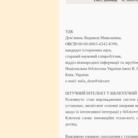
УДК
Дем’янюк Людмила Миколаївна,
ORCID 00 00-0003-4242-8390,
кандидат історичних наук,
старший науковий співробітник,
відділ міжнародної інформації та зарубіж
Національна бібліотека України імені В. І
Київ, Україна
е-mail: mila_dem@ukr.net
ШТУЧНИЙ ІНТЕЛЕКТ У БІБЛІОТЕЧНІЙ
Розглянуто стан впровадження систем 
установах, висвітлені основні напрями 
щодо їх інтенсивної інтеграції у бібліот
Ключові слова: інноваційні технології,
досвід.
Важливою ознакою сьогодення є стрімкий