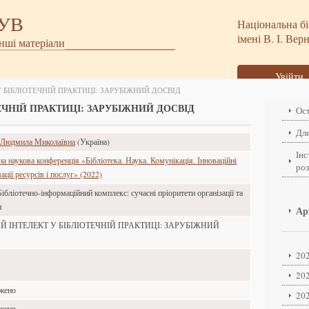
БУВ
Національна бі
імені В. І. Вер
інші матеріали
Увійти
 БІБЛІОТЕЧНІЙ ПРАКТИЦІ: ЗАРУБІЖНИЙ ДОСВІД
ЕЧНІЙ ПРАКТИЦІ: ЗАРУБІЖНИЙ ДОСВІД
Ост
Для
 Людмила Миколаївна
(Україна)
Інс
 наукова конференція «Бібліотека. Наука. Комунікація. Інноваційні
ро
ції ресурсів і послуг» (2022)
Бібліотечно-інформаційний комплекс: сучасні пріоритети організації та
я
Ар
 ІНТЕЛЕКТ У БІБЛІОТЕЧНІЙ ПРАКТИЦІ: ЗАРУБІЖНИЙ
202
202
ажено
202
ажено