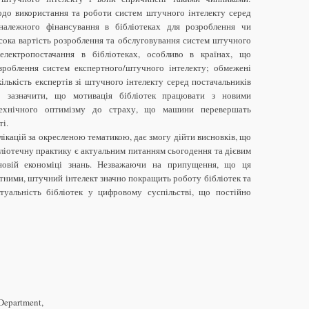
щодо використання та роботи систем штучного інтелекту серед
 належного фінансування в бібліотеках для розроблення чи
исока вартість розроблення та обслуговування систем штучного
 електропостачання в бібліотеках, особливо в країнах, що
зроблення систем експертного/штучного інтелекту; обмежені
лькість експертів зі штучного інтелекту серед постачальників
то зазначити, що мотивація бібліотек працювати з новими
технічного оптимізму до страху, що машини перевершать
ті.
лікацій за окресленою тематикою, дає змогу дійти висновків, що
ліотечну практику є актуальним питанням сьогодення та дієвим
новій економіці знань. Незважаючи на припущення, що ця
ітними, штучний інтелект значно покращить роботу бібліотек та
туальність бібліотек у цифровому суспільстві, що постійно
 Department,