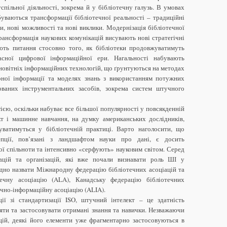
спільної діяльності, зокрема й у бібліотечну галузь. В умовах
уваються трансформації бібліотечної реальності – традиційні
и, нові можливості та нові виклики. Модернізація бібліотечної
рансформація наукових комунікацій висувають нові стратегічні
ують питання стосовно того, як бібліотеки продовжуватимуть
сної цифрової інформаційної ери. Нагальності набувають
 новітніх інформаційних технологій, що ґрунтуються на методах
рної інформації та моделях знань з використанням потужних
ованих інструментальних засобів, зокрема систем штучного
єю, оскільки набуває все більшої популярності у повсякденній
кт і машинне навчання, на думку американських дослідників,
ватимуться у бібліотечній практиці. Варто наголосити, що
епції, пов’язані з ландшафтом науки про дані, є досить
ї спільноти та інтенсивно «серфують» науковим світом. Серед
іацій та організацій, які вже почали визнавати роль ШІ у
ідно назвати Міжнародну федерацію бібліотечних асоціацій та
течну асоціацію (ALA), Канадську федерацію бібліотечних
ечно-інформаційну асоціацію (ALIA).
ії зі стандартизації ISO, штучний інтелект – це здатність
яти та застосовувати отримані знання та навички. Незважаючи
цій, деякі його елементи уже фрагментарно застосовуються в