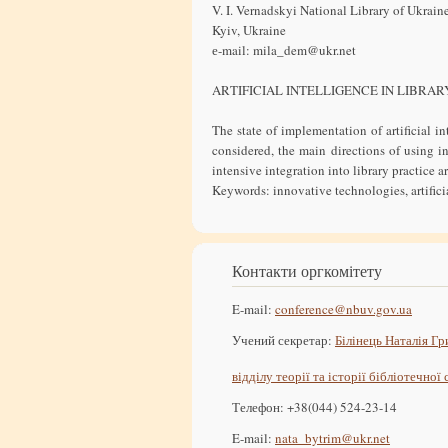
V. I. Vernadskyi Nаtional Library of Ukraine
Kyiv, Ukraine
е-mail: mila_dem@ukr.net
ARTIFICIAL INTELLIGENCE IN LIBRAR
The state of implementation of artificial in
considered, the main directions of using in
intensive integration into library practice a
Keywords: innovative technologies, artificia
Контакти оргкомітету
E-mail:
conference@nbuv.gov.ua
Учений секретар:
Білінець Наталія Гр
відділу теорії та історії бібліотечної
Телефон: +38(044) 524-23-14
E-mail:
nata_bytrim@ukr.net