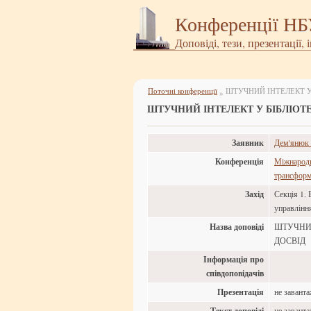
Конференції Н
Доповіді, тези, презентації, 
Поточні конференції
ШТУЧНИЙ ІНТЕЛЕКТ У
»
ШТУЧНИЙ ІНТЕЛЕКТ У БІБЛІОТ
Заявник
Дем'янюк
Конференція
Міжнародна
трансформа
Захід
Секція 1. 
управлінн
Назва доповіді
ШТУЧНИЙ
ДОСВІД
Інформація про
співдоповідачів
Презентація
не завант
Текст доповіді
не завант