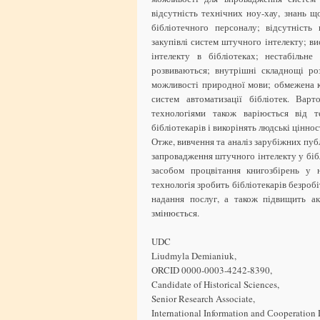
відсутність технічних ноу-хау, знань 
бібліотечного персоналу; відсутність
закупівлі систем штучного інтелекту; в
інтелекту в бібліотеках; нестабільне
розвиваються; внутрішні складнощі ро
можливості природної мови; обмежена кі
систем автоматизації бібліотек. Вар
технологіями також варіюється від 
бібліотекарів і викорінять людські ціннос
Отже, вивчення та аналіз зарубіжних пуб
запровадження штучного інтелекту у біб
засобом процвітання книгозбірень у 
технологія зробить бібліотекарів безроб
надання послуг, а також підвищить ак
змінюється.
UDC
Liudmyla Demianiuk,
ORCID 0000-0003-4242-8390,
Candidate of Historical Sciences,
Senior Research Associate,
International Information and Сooperation