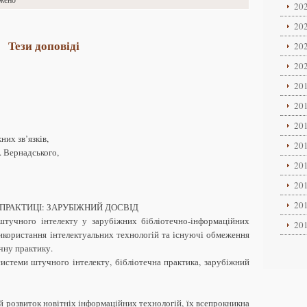
202
202
Тези доповіді
202
202
201
201
201
них зв’язків,
201
. Вернадського,
201
201
201
 ПРАКТИЦІ: ЗАРУБІЖНИЙ ДОСВІД
штучного інтелекту у зарубіжних бібліотечно-інформаційних
201
використання інтелектуальних технологій та існуючі обмеження
ечну практику.
 системи штучного інтелекту, бібліотечна практика, зарубіжний
 розвиток новітніх інформаційних технологій, їх всепрокникна