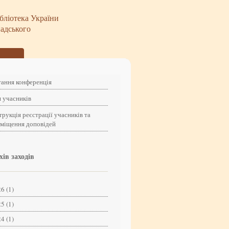
бліотека України
надського
ання конференція
 учасників
трукція реєстрації учасників та
зміщення доповідей
хів заходів
6 (1)
5 (1)
4 (1)