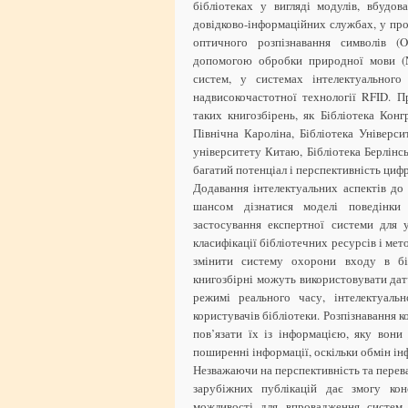
бібліотеках у вигляді модулів, вбудов
довідково-інформаційних службах, у про
оптичного розпізнавання символів (
допомогою обробки природної мови (N
систем, у системах інтелектуального
надвисокочастотної технології RFID. П
таких книгозбірень, як Бібліотека Ко
Північна Кароліна, Бібліотека Універс
університету Китаю, Бібліотека Берлінс
багатий потенціал і перспективність циф
Додавання інтелектуальних аспектів до
шансом дізнатися моделі поведінки к
застосування експертної системи для 
класифікації бібліотечних ресурсів і мет
змінити систему охорони входу в біб
книгозбірні можуть використовувати дат
режимі реального часу, інтелектуаль
користувачів бібліотеки. Розпізнавання 
пов’язати їх із інформацією, яку вон
поширенні інформації, оскільки обмін і
Незважаючи на перспективність та перев
зарубіжних публікацій дає змогу кон
можливості для впровадження систем 