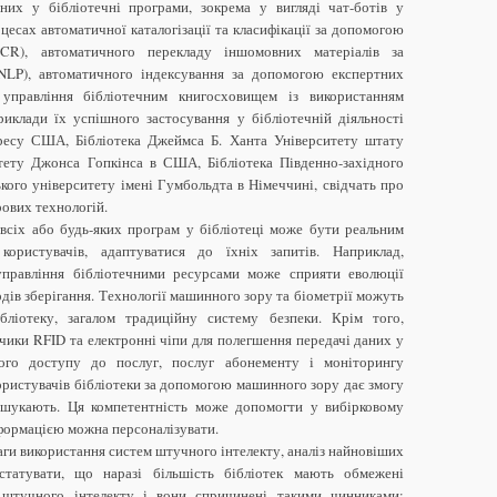
аних у бібліотечні програми, зокрема у вигляді чат-ботів у
цесах автоматичної каталогізації та класифікації за допомогою
OCR), автоматичного перекладу іншомовних матеріалів за
LP), автоматичного індексування за допомогою експертних
 управління бібліотечним книгосховищем із використанням
риклади їх успішного застосування у бібліотечній діяльності
нгресу США, Бібліотека Джеймса Б. Ханта Університету штату
итету Джонса Гопкінса в США, Бібліотека Південно-західного
ького університету імені Гумбольдта в Німеччині, свідчать про
рових технологій.
 всіх або будь-яких програм у бібліотеці може бути реальним
ористувачів, адаптуватися до їхніх запитів. Наприклад,
управління бібліотечними ресурсами може сприяти еволюції
одів зберігання. Технології машинного зору та біометрії можуть
ліотеку, загалом традиційну систему безпеки. Крім того,
чики RFID та електронні чіпи для полегшення передачі даних у
ного доступу до послуг, послуг абонементу і моніторингу
користувачів бібліотеки за допомогою машинного зору дає змогу
и шукають. Ця компетентність може допомогти у вибірковому
нформацією можна персоналізувати.
аги використання систем штучного інтелекту, аналіз найновіших
статувати, що наразі більшість бібліотек мають обмежені
штучного інтелекту і вони спричинені такими чинниками: