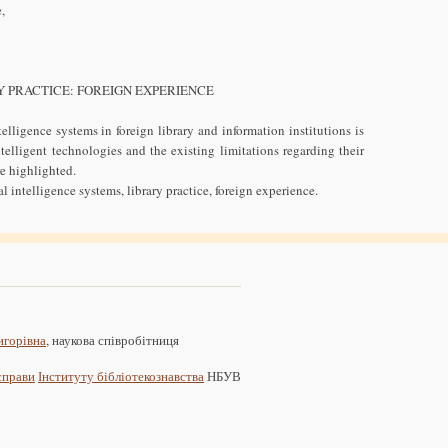
,
Y PRACTICE: FOREIGN EXPERIENCE
telligence systems in foreign library and information institutions is
telligent technologies and the existing limitations regarding their
re highlighted.
l intelligence systems, library practice, foreign experience.
игорівна
, наукова співробітниця
 справи
Інституту бібліотекознавства
НБУВ