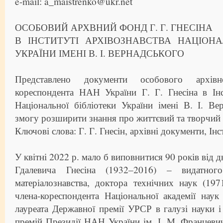
e-mail: a_maistrenko@ukr.net
ОСОБОВИЙ АРХВНИЙ ФОНД Г. Г. ГНЕСІНА
В ІНСТИТУТІ АРХІВОЗНАВСТВА НАЦІОНА
УКРАЇНИ ІМЕНІ В. І. ВЕРНАДСЬКОГО
Представлено документи особового архів
кореспондента НАН України Г. Г. Гнесіна в Інс
Національної бібліотеки України імені В. І. Ве
змогу розширити знання про життєвий та творчий
Ключові слова: Г. Г. Гнесін, архівні документи, Інс
У квітні 2022 р. мало б виповнитися 90 років від 
Гдалевича Гнесіна (1932–2016) – видатног
матеріалознавства, доктора технічних наук (197
члена-кореспондента Національної академії наук 
лауреата Державної премії УРСР в галузі науки і 
премій Президії НАН України ім. І. М. Францевич