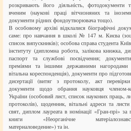
розкривають його діяльність, фотодокументи т
вченим (наукові праці вітчизняних та іноземн
документи рідних фондоутворювача тощо).
В особовому архіві відклалися біографічні докум
саме: про навчання в школі № 147 м. Києва (зош
список випускників); особова справа студента Киї
інституту (дипломна робота, залікова книжка, д
паспорт та службові посвідчення; документ
преміями та іншими державними нагородами (
вітальна кореспонденція), документи про підготов
дисертації (витяг з протоколу, акт перевірк
документи щодо обрання науковця членом-
України (особовий лист, список наукових праць, ли
протоколів), щоденник, вітальні адреси та листи
свят, диплом лауреата в номінації «Гран-прі» за 
книги «Неорганічне матеріалознавство
материаловедение») та ін.