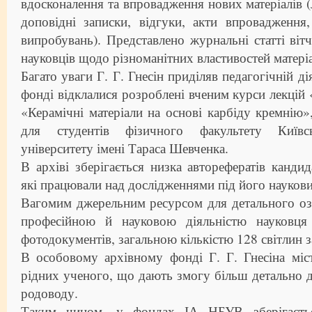
вдосконалення та впровадження нових матеріалів (
доповідні записки, відгуки, акти впровадження
випробувань). Представлено журнальні статті віт
науковців щодо різноманітних властивостей матеріа
Багато уваги Г. Г. Гнесін приділяв педагогічній д
фонді відклалися розроблені вченим курси лекцій 
«Керамічні матеріали на основі карбіду кремнію»
для студентів фізичного факультету Київсь
університету імені Тараса Шевченка.
В архіві зберігається низка авторефератів кандид
які працювали над дослідженнями під його науков
Вагомим джерельним ресурсом для детального оз
професійною й науковою діяльністю науковця
фотодокументів, загальною кількістю 128 світлин 
В особовому архівному фонді Г. Г. Гнесіна міс
рідних ученого, що дають змогу більш детально д
родоводу.
Таким чином, у фондах ІА НБУВ зберігаєтьс