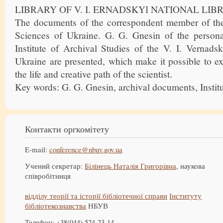
LIBRARY OF V. I. ERNADSKYІ NATIONAL LI
The documents of the correspondent member of th
Sciences of Ukraine. G. G. Gnesin of the persona
Institute of Archival Studies of the V. I. Vernads
Ukraine are presented, which make it possible to 
the life and creative path of the scientist.
Key words: G. G. Gnesin, archival documents, Institu
Контакти оргкомітету
E-mail:
conference@nbuv.gov.ua
Учений секретар:
Білінець Наталія Григорівна
, наукова
співробітниця
відділу теорії та історії бібліотечної справи
Інституту
бібліотекознавства
НБУВ
Телефон: +38(044) 524-23-14