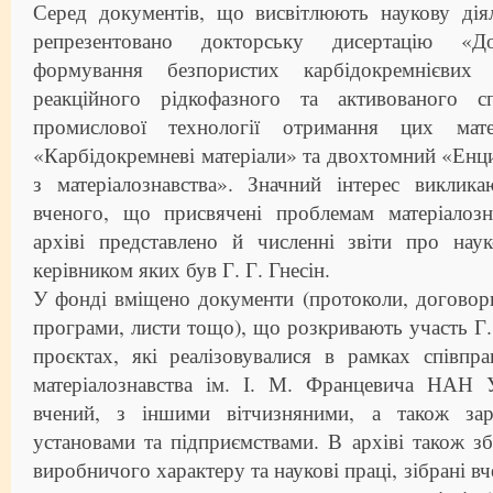
Серед документів, що висвітлюють наукову діял
репрезентовано докторську дисертацію «До
формування безпористих карбідокремнієвих 
реакційного рідкофазного та активованого с
промислової технології отримання цих мате
«Карбідокремневі матеріали» та двохтомний «Ен
з матеріалознавства». Значний інтерес виклик
вченого, що присвячені проблемам матеріалоз
архіві представлено й численні звіти про наук
керівником яких був Г. Г. Гнесін.
У фонді вміщено документи (протоколи, договор
програми, листи тощо), що розкривають участь Г. 
проєктах, які реалізовувалися в рамках співпр
матеріалознавства ім. І. М. Францевича НАН 
вчений, з іншими вітчизняними, а також за
установами та підприємствами. В архіві також з
виробничого характеру та наукові праці, зібрані в