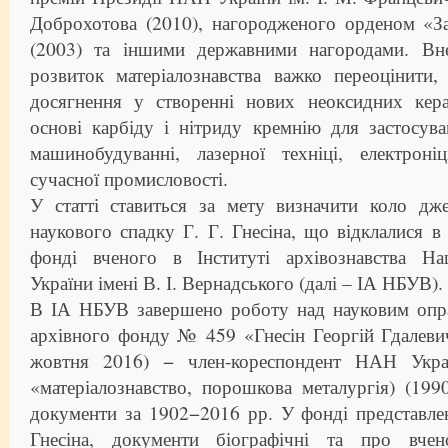
Доброхотова (2010), нагородженого орденом «За
(2003) та іншими державними нагородами. Вне
розвиток матеріалознавства важко переоцінити,
досягнення у створенні нових неоксидних кера
основі карбіду і нітриду кремнію для застосув
машинобудуванні, лазерної техніці, електрон
сучасної промисловості.
У статті ставиться за мету визначити коло дж
наукового спадку Г. Г. Гнесіна, що відклалися 
фонді вченого в Інституті архівознавства Нац
України імені В. І. Вернадського (далі – ІА НБУВ).
В ІА НБУВ завершено роботу над науковим опр
архівного фонду № 459 «Гнесін Георгій Гдалеви
жовтня 2016) − член-кореспондент НАН Украї
«матеріалознавство, порошкова металургія) (19
документи за 1902−2016 рр. У фонді представлен
Гнесіна, документи біографічні та про вче