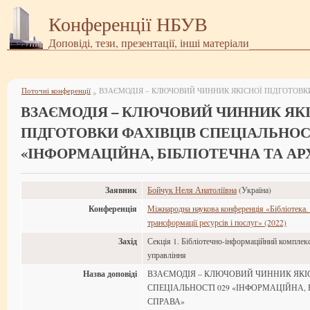
Конференції НБУВ
Доповіді, тези, презентації, інші матеріали
Поточні конференції
»
ВЗАЄМОДІЯ – КЛЮЧОВИЙ ЧИННИК ЯК
ПІДГОТОВКИ ФАХІВЦІВ СПЕЦІАЛЬНОСТ
«ІНФОРМАЦІЙНА, БІБЛІОТЕЧНА ТА АР
Заявник
Бойчук Неля Анатоліївна
(Україна)
Конференція
Міжнародна наукова конференція «Бібліотека. 
трансформації ресурсів і послуг» (2022)
Захід
Секція 1. Бібліотечно-інформаційний комплекс:
управління
Назва доповіді
ВЗАЄМОДІЯ – КЛЮЧОВИЙ ЧИННИК ЯКІ
СПЕЦІАЛЬНОСТІ 029 «ІНФОРМАЦІЙНА, 
СПРАВА»