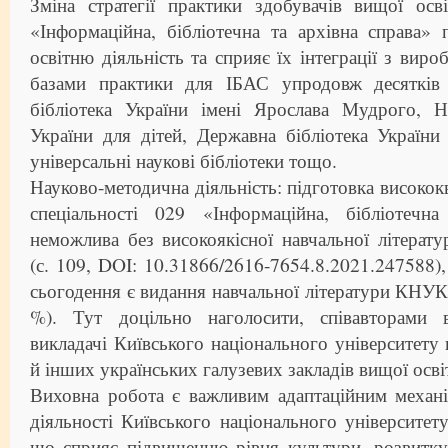
Зміна стратегії практики здобувачів вищої осв
«Інформаційна, бібліотечна та архівна справа»
освітню діяльність та сприяє їх інтеграції з вир
базами практики для ІБАС упродовж десятків 
бібліотека України імені Ярослава Мудрого, На
України для дітей, Державна бібліотека України
універсальні наукові бібліотеки тощо.
Науково-методична діяльність: підготовка високок
спеціальності 029 «Інформаційна, бібліотечн
неможлива без високоякісної навчальної літерату
(с. 109, DOI: 10.31866/2616-7654.8.2021.247588)
сьогодення є видання навчальної літератури КНУКі
%). Тут доцільно наголосити, співавторами
викладачі Київського національного університету 
й інших українських галузевих закладів вищої осві
Виховна робота є важливим адаптаційним механі
діяльності Київського національного університету
що сприяє підвищенню рівня культури, розвитку