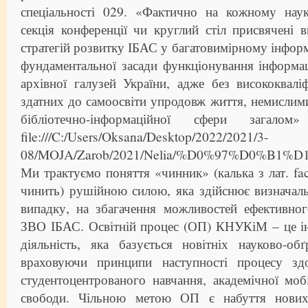
спеціальності 029. «Фактично на кожному нау
секція конференції чи круглий стіл присвячені 
стратегій розвитку ІБАС у багатовимірному інфор
фундаментальної засади функціонування інформаці
архівної галузей України, адже без висококваліфі
здатних до самоосвіти упродовж життя, немисли
бібліотечно-інформаційної сфери зага
file:///C:/Users/Oksana/Desktop/2022/2021/3-
08/MOJA/Zarob/2021/Nelia/%D0%97%D0%
Ми трактуємо поняття «чинник» (калька з лат. fac
чинить) рушійною силою, яка здійснює визначал
випадку, на збагачення можливостей ефективног
ЗВО ІБАС. Освітній процес (ОП) КНУКіМ – це ін
діяльність, яка базується новітніх науково-об
враховуючи принципи наступності процесу здо
студентоцентрованого навчання, академічної мобі
свободи. Чільною метою ОП є набуття нових