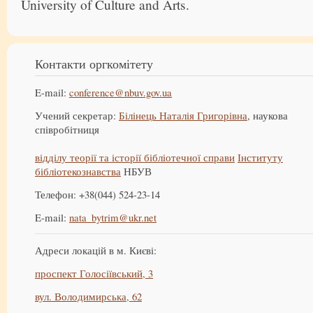
University of Culture and Arts.
Контакти оргкомітету
E-mail:
conference@nbuv.gov.ua
Учений секретар:
Білінець Наталія Григорівна
, наукова
співробітниця
відділу теорії та історії бібліотечної справи
Інституту
бібліотекознавства
НБУВ
Телефон: +38(044) 524-23-14
E-mail:
nata_bytrim@ukr.net
Адреси локацій в м. Києві:
проспект Голосіївський, 3
вул. Володимирська, 62