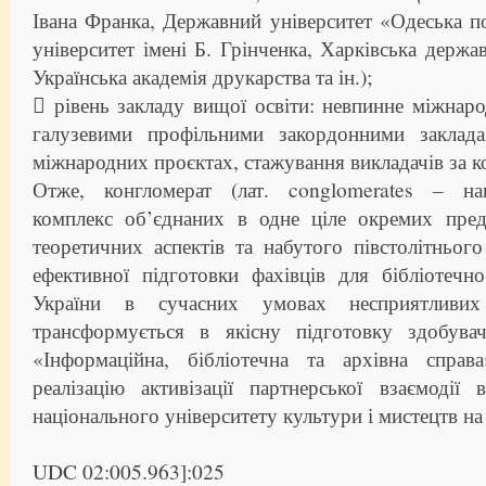
Івана Франка, Державний університет «Одеська по
університет імені Б. Грінченка, Харківська держа
Українська академія друкарства та ін.);
 рівень закладу вищої освіти: невпинне міжнаро
галузевими профільними закордонними заклада
міжнародних проєктах, стажування викладачів за к
Отже, конгломерат (лат. conglomerates – нак
комплекс об’єднаних в одне ціле окремих пред
теоретичних аспектів та набутого півстолітньог
ефективної підготовки фахівців для бібліотечн
України в сучасних умовах несприятливих
трансформується в якісну підготовку здобувач
«Інформаційна, бібліотечна та архівна справ
реалізацію активізації партнерської взаємодії 
національного університету культури і мистецтв на 
UDC 02:005.963]:025