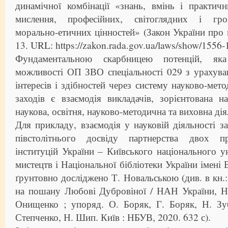
динамічної комбінації «знань, вмінь і практич
мислення, професійних, світоглядних і гро
морально-етичних цінностей» (Закон України про в
13. URL: https://zakon.rada.gov.ua/laws/show/1556-
Фундаментальною скарбницею потенцій, як
можливості ОП ЗВО спеціальності 029 з урахува
інтересів і здібностей через систему науково-мет
заходів є взаємодія викладачів, зорієнтована 
наукова, освітня, науково-методична та виховна дія
Для прикладу, взаємодія у науковій діяльності за
півстолітнього досвіду партнерства двох п
інституцій України – Київського національного ун
мистецтв і Національної бібліотеки України імені 
ґрунтовно досліджено Т. Новальською (див. в кн.:
на пошану Любові Дубровіної / НАН України, НБ
Онищенко ; упоряд. О. Боряк, Г. Боряк, Н. Зуб
Степченко, Н. Шип. Київ : НБУВ, 2020. 632 с).