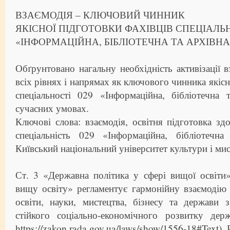
ВЗАЄМОДІЯ – КЛЮЧОВИЙ ЧИННИК
ЯКІСНОЇ ПІДГОТОВКИ ФАХІВЦІВ СПЕЦІАЛЬН
«ІНФОРМАЦІЙНА, БІБЛІОТЕЧНА ТА АРХІВН
Обґрунтовано нагальну необхідність активізації в
всіх рівнях і напрямах як ключового чинника якісн
спеціальності 029 «Інформаційна, бібліотечна 
сучасних умовах.
Ключові слова: взаємодія, освітня підготовка здо
спеціальність 029 «Інформаційна, бібліотечна
Київський національний університет культури і мис
Ст. 3 «Державна політика у сфері вищої освіти
вищу освіту» регламентує гармонійну взаємодію
освіти, науки, мистецтва, бізнесу та держави 
стійкого соціально-економічного розвитку де
https://zakon.rada.gov.ua/laws/show/1556-18#Text)