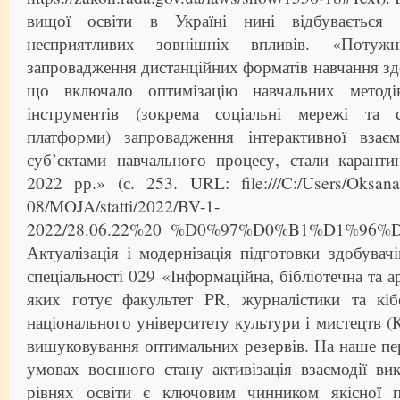
вищої освіти в Україні нині відбувається
несприятливих зовнішніх впливів. «Поту
запровадження дистанційних форматів навчання здо
що включало оптимізацію навчальних методі
інструментів (зокрема соціальні мережі та сп
платформи) запровадження інтерактивної взає
суб’єктами навчального процесу, стали карант
2022 рр.» (с. 253. URL: file:///C:/Users/Oksana
08/MOJA/statti/2022/BV-1-
2022/28.06.22%20_%D0%97%D0%B1%D1%9
Актуалізація і модернізація підготовки здобувач
спеціальності 029 «Інформаційна, бібліотечна та а
яких готує факультет PR, журналістики та кіб
національного університету культури і мистецтв 
вишуковування оптимальних резервів. На наше пе
умовах воєнного стану активізація взаємодії ви
рівнях освіти є ключовим чинником якісної п