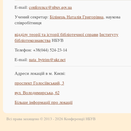
E-mail:
conference@nbuv.gov.ua
Учений секретар:
Білінець Наталія Григорівна
, наукова
співробітниця
відділу теорії та історії бібліотечної справи
Інституту
бібліотекознавства
НБУВ
Телефон: +38(044) 524-23-14
E-mail:
nata_bytrim@ukr.net
Адреси локацій в м. Києві:
проспект Голосіївський, 3
вул. Володимирська, 62
Більше інформації про локації
Всі права захищено © 2013 - 2026 Конференції НБУВ