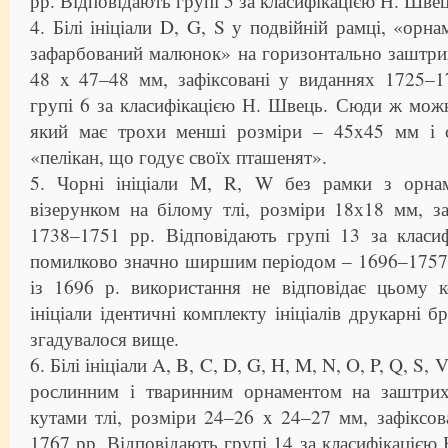
рр. Відповідають групі 5 за класифікацією Н. Швец
4. Білі ініціали D, G, S у подвійній рамці, «орн
зафарбований малюнок» на горизонтально заштри
48 x 47–48 мм, зафіксовані у виданнях 1725–1
групі 6 за класифікацією Н. Швець. Сюди ж можн
який має трохи менші розміри – 45x45 мм і
«пелікан, що годує своїх пташенят».
5. Чорні ініціали M, R, W без рамки з орнам
візерунком на білому тлі, розміри 18х18 мм, з
1738–1751 рр. Відповідають групі 13 за класи
помилково значно ширшим періодом – 1696–1757 р
із 1696 р. використання не відповідає цьому к
ініціали ідентичні комплекту ініціалів друкарні б
згадувалося вище.
6. Білі ініціали A, B, C, D, G, H, M, N, O, P, Q, S, 
рослинним і тваринним орнаментом на заштрих
кутами тлі, розміри 24–26 x 24–27 мм, зафіксо
1767 рр. Відповідають групі 14 за класифікацією 