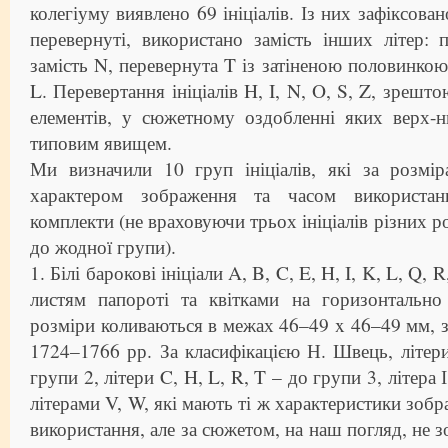
колегіуму виявлено 69 ініціалів. Із них зафіксован
перевернуті, використано замість інших літер:
замість N, перевернута T із затіненою половинкою
L. Перевертання ініціалів H, I, N, O, S, Z, зрешт
елементів, у сюжетному оздобленні яких верх-н
типовим явищем.
Ми визначили 10 груп ініціалів, які за розмір
характером зображення та часом використан
комплекти (не враховуючи трьох ініціалів різних ро
до жодної групи).
1. Білі барокові ініціали A, B, C, E, H, I, K, L, Q, 
листям папороті та квітками на горизонтально
розміри коливаються в межах 46–49 x 46–49 мм, з
1724–1766 рр. За класифікацією Н. Швець, літер
групи 2, літери C, H, L, R, T – до групи 3, літера 
літерами V, W, які мають ті ж характеристики зобр
використання, але за сюжетом, на наш погляд, не з