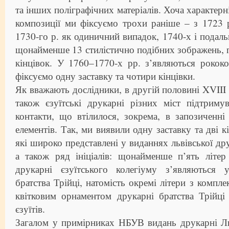
та інших поліграфічних матеріалів. Хоча характерні
композиції ми фіксуємо трохи раніше – з 1723 
1730-го р. як одиничний випадок, 1740-х і подаль
щонайменше 13 стилістично подібних зображень, 
кінцівок. У 1760–1770-х рр. з’являються рококо
фіксуємо одну заставку та чотири кінцівки.
Як вважають дослідники, в другій половині XVIII 
також єзуїтські друкарні різних міст підтриму
контакти, що втілилося, зокрема, в запозиченні
елементів. Так, ми виявили одну заставку та дві кі
які широко представлені у виданнях львівської дру
а також ряд ініціалів: щонайменше п’ять літер
друкарні єзуїтського колегіуму з’являються 
братства Трійці, натомість окремі літери з комплек
квітковим орнаментом друкарні братства Трійці
єзуїтів.
Загалом у примірниках НБУВ видань друкарні Ль