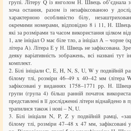
групі. Літеру Q із янголом Н. Швець об’єднала з
хоча остання, разом із незафіксованою у дослі
характерною особливістю білу, незаштрихова
окремими номерами, відповідно 8 і 11, Н. Швець
які за розмірами та часом використання цілком ві
1, але ініціал О має біле тло, а ініціал А – чорне (
літера А). Літера Е у Н. Швець не зафіксована. З
деяку варіативність зображень, всі названі тут і
комплект.
2. Білі ініціали C, E, H, N, S, U, W у подвійній р
білому тлі, розміри 46–49 x 40–42 мм (літера
зафіксовані у виданнях 1758–1771 рр. Н. Швець
групи (група 4) більш ранній початок використ
представлені в її дослідженні літери віднайдено в
трапилися також і нові – N, U.
3. Білі ініціали N, P, Z у подвійній рамці, «з
білому тлі, розміри 47–48 x 47 мм, зафіксовані