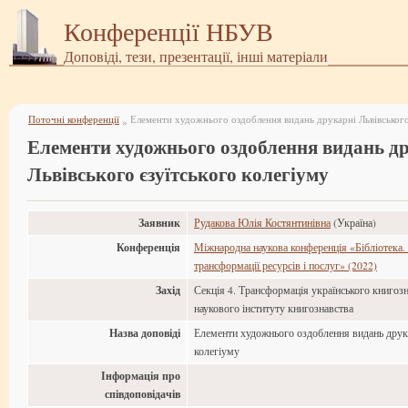
Конференції НБУВ
Доповіді, тези, презентації, інші матеріали
Поточні конференції
Елементи художнього оздоблення видань друкарні Львівського
»
Елементи художнього оздоблення видань д
Львівського єзуїтського колегіуму
Заявник
Рудакова Юлія Костянтинівна
(Україна)
Конференція
Міжнародна наукова конференція «Бібліотека. 
трансформації ресурсів і послуг» (2022)
Захід
Секція 4. Трансформація українського книгозн
наукового інституту книгознавства
Назва доповіді
Елементи художнього оздоблення видань друка
колегіуму
Інформація про
співдоповідачів