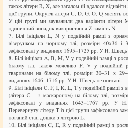
також літери R, X, але загалом їй вдалося віднайти
цієї групи. Округлі літери C, D, G, O, Q містять в
У цій групі ми зауважили два варіанти літери 
одиничний випадок використання Z замість N.
7. Білі ініціали L, N у подвійній рамці з орн
візерунком на чорному тлі, розміри 40х36 і 
зафіксовані у виданнях 1695–1725 рр. У Н. Швець 
8. Білі ініціали A, B, M, V у подвійній рамці з ро
білому тлі, також можливо F, V у подвійній 
тваринами на білому тлі, розміри 30–31 x 29–
виданнях 1646–1716 рр. У Н. Швець не описані.
9. Білі ініціали C, F, I, K, L, T у подвійній рамці 
(літера С – з маскароном) на білому тлі, розм
зафіксовані у виданнях 1643–1767 рр. У Н.
Перевернуту літеру T із цієї групи зафіксовано зам
поганий стан дошки з літерою L.
10. Білі ініціали C, E, R у подвійній рамці з ро