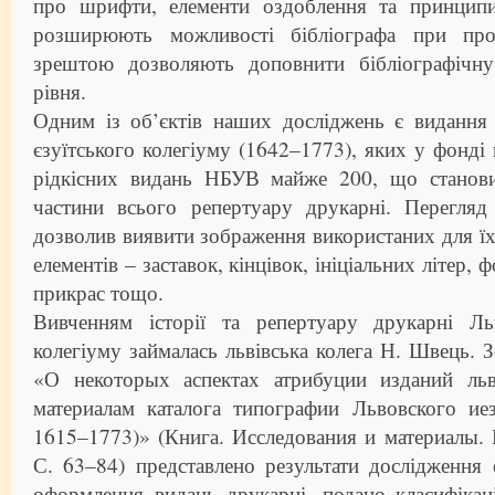
про шрифти, елементи оздоблення та принцип
розширюють можливості бібліографа при пров
зрештою дозволяють доповнити бібліографічну
рівня.
Одним із об’єктів наших досліджень є видання 
єзуїтського колегіуму (1642–1773), яких у фонді 
рідкісних видань НБУВ майже 200, що станови
частини всього репертуару друкарні. Перегляд
дозволив виявити зображення використаних для ї
елементів – заставок, кінцівок, ініціальних літер,
прикрас тощо.
Вивченням історії та репертуару друкарні Льв
колегіуму займалась львівська колега Н. Швець. Зо
«О некоторых аспектах атрибуции изданий льв
материалам каталога типографии Львовского иез
1615–1773)» (Книга. Исследования и материалы. 
С. 63–84) представлено результати дослідження
оформлення видань друкарні, подано класифікац