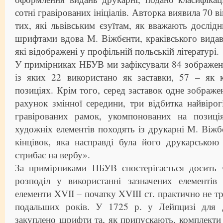
сотні гравірованих ініціалів. Авторка виявила 70 ві
тих, які львівським єзуїтам, як вважають дослідн
шрифтами вдова М. Віжбєнти, краківського видав
які відображені у профільній польській літературі.
У примірниках НБУВ ми зафіксували 84 зображення
із яких 22 використано як заставки, 57 – як 
позиціях. Крім того, серед заставок одне зображен
рахунок змінної середини, три відбитка найвіро
гравірованих рамок, укомпонованих на позиція
художніх елементів походять із друкарні М. Віжбє
кінцівок, яка насправді була його друкарсько
стрибає на вербу».
За примірниками НБУВ спостерігається досить 
розподіл у використанні зазначених елементів
елементи XVII – початку XVIII ст. практично не т
подальших років. У 1725 р. у Лейпцизі для д
закуплено шрифти та, як припускають, комплекти г