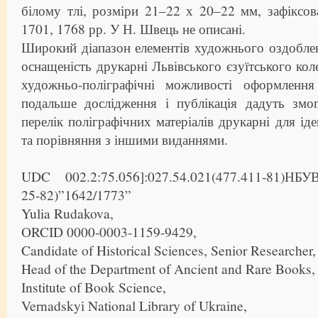
білому тлі, розміри 21–22 х 20–22 мм, зафіксо
1701, 1768 рр. У Н. Швець не описані.
Широкий діапазон елементів художнього оздобле
оснащеність друкарні Львівського єзуїтського коле
художньо-поліграфічні можливості оформлення
подальше дослідження і публікація дадуть змо
перелік поліграфічних матеріалів друкарні для іден
та порівняння з іншими виданнями.
UDC 002.2:75.056]:027.54.021(477.411-81)НБУВ:
25-82)”1642/1773”
Yulia Rudakova,
ORCID 0000-0003-1159-9429,
Candidate of Historical Sciences, Senior Researcher,
Head of the Department of Ancient and Rare Books,
Institute of Book Science,
Vernadskyі National Library of Ukraine,