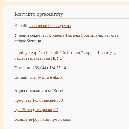
Контакти оргкомітету
E-mail:
conference@nbuv.gov.ua
Учений секретар:
Білінець Наталія Григорівна
, наукова
співробітниця
відділу теорії та історії бібліотечної справи
Інституту
бібліотекознавства
НБУВ
Телефон: +38(044) 524-23-14
E-mail:
nata_bytrim@ukr.net
Адреси локацій в м. Києві:
проспект Голосіївський, 3
вул. Володимирська, 62
Більше інформації про локації