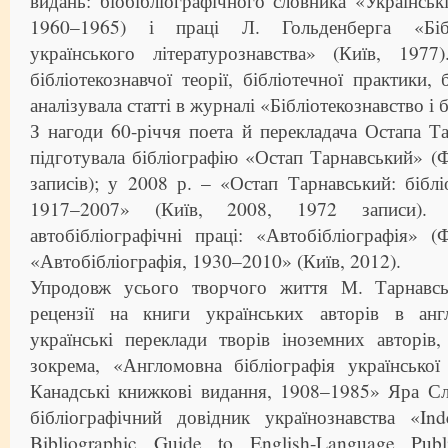
видань: біобібліографічного словника «Українськ
1960–1965) і праці Л. Гольденберга «Бібл
українського літературознавства» (Київ, 1977
бібліотекознавчої теорії, бібліотечної практики, б
аналізувала статті в журналі «Бібліотекознавство і 
З нагоди 60-річчя поета й перекладача Остапа Т
підготувала бібліографію «Остап Тарнавський» (Ф
записів); у 2008 р. – «Остап Тарнавський: бібл
1917–2007» (Київ, 2008, 1972 записи).
автобібліографічні праці: «Автобібліографія» (
«Автобібліографія, 1930–2010» (Київ, 2012).
Упродовж усього творчого життя М. Тарнавсь
рецензії на книги українських авторів в анг
українські переклади творів іноземних авторів, 
зокрема, «Англомовна бібліографія української
Канадські книжкові видання, 1908–1985» Яра Сл
бібліографічний довідник українознавства «In
Bibliographic Guide to English-Language Publ