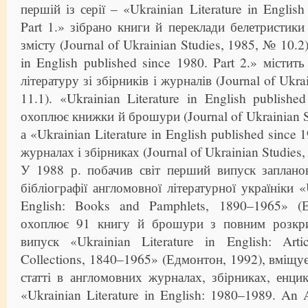
першій із серії – «Ukrainian Literature in English
Part 1.» зібрано книги й переклади белетристик
змісту (Journal of Ukrainian Studies, 1985, № 10.2)
in English published since 1980. Part 2.» містить
літературу зі збірників і журналів (Journal of Ukr
11.1). «Ukrainian Literature in English publishe
охоплює книжки й брошури (Journal of Ukrainian S
а «Ukrainian Literature in English published since 1
журналах і збірниках (Journal of Ukrainian Studies,
У 1988 р. побачив світ перший випуск запланов
бібліографії англомовної літературної україніки «U
English: Books and Pamphlets, 1890–1965» (
охоплює 91 книгу й брошури з повним розкри
випуск «Ukrainian Literature in English: Arti
Collections, 1840–1965» (Едмонтон, 1992), вміщує
статті в англомовних журналах, збірниках, енцик
«Ukrainian Literature in English: 1980–1989. An 