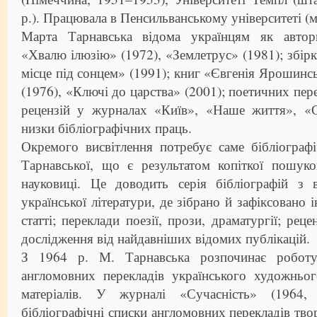
р.). Працювала в Пенсильванському університеті (м
Марта Тарнавська відома українцям як автор
«Хвалю ілюзію» (1972), «Землетрус» (1981); збір
місце під сонцем» (1991); книг «Євгенія Ярошинсь
(1976), «Ключі до царства» (2001); поетичних пере
рецензій у журналах «Київ», «Наше життя», «С
низки бібліографічних праць.
Окремого висвітлення потребує саме бібліограф
Тарнавської, що є результатом копіткої пошуко
науковиці. Це доводить серія бібліографій з 
української літератури, де зібрано й зафіксовано
статті; переклади поезії, прози, драматургії; реце
дослідження від найдавніших відомих публікацій.
З 1964 р. М. Тарнавська розпочинає роботу
англомовних перекладів українського художньо
матеріалів. У журналі «Сучасність» (196
бібліографічні списки англомовних перекладів твор