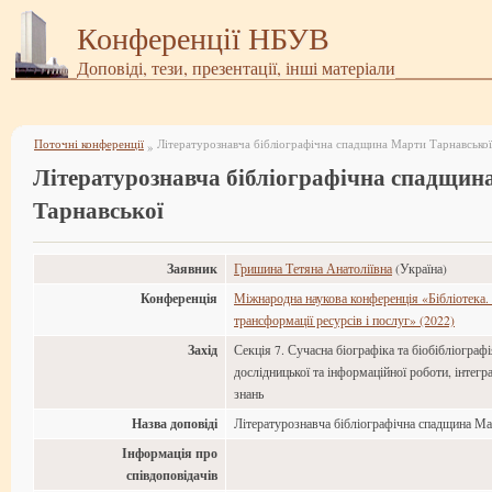
Конференції НБУВ
Доповіді, тези, презентації, інші матеріали
Поточні конференції
Літературознавча бібліографічна спадщина Марти Тарнавської
»
Літературознавча бібліографічна спадщин
Тарнавської
Заявник
Гришина Тетяна Анатоліївна
(Україна)
Конференція
Міжнародна наукова конференція «Бібліотека. 
трансформації ресурсів і послуг» (2022)
Захід
Секція 7. Сучасна біографіка та біобібліограф
дослідницької та інформаційної роботи, інтегр
знань
Назва доповіді
Літературознавча бібліографічна спадщина Ма
Інформація про
співдоповідачів