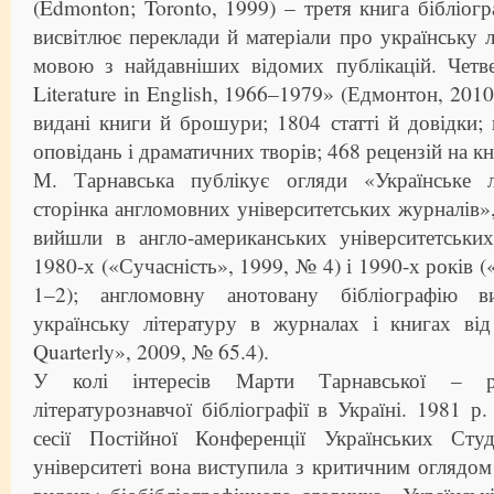
(Edmonton; Toronto, 1999) – третя книга бібліогр
висвітлює переклади й матеріали про українську л
мовою з найдавніших відомих публікацій. Четве
Literature in English, 1966–1979» (Едмонтон, 201
видані книги й брошури; 1804 статті й довідки; 
оповідань і драматичних творів; 468 рецензій на кн
М. Тарнавська публікує огляди «Українське л
сторінка англомовних університетських журналів»,
вийшли в англо-американських університетськ
1980-х («Сучасність», 1999, № 4) і 1990-х років 
1–2); англомовну анотовану бібліографію в
українську літературу в журналах і книгах від
Quarterly», 2009, № 65.4).
У колі інтересів Марти Тарнавської – ро
літературознавчої бібліографії в Україні. 1981 р.
сесії Постійної Конференції Українських Сту
університеті вона виступила з критичним оглядом