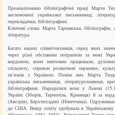
Проаналізовано бібліографічні праці Марти Тео
англомовної української письменниці, літерату
перекладачки, бібліографині.
Ключові слова: Марта Тарнавська, бібліографія, 
література.
Багато наших співвітчизників, серед яких значн
через різні обставини потрапили за межі Укр
кордоном, вони невтомно працювали, духовно
спільноту, сприяли розвиткові наукових, культ
зв’язків з Україною. Поміж них Марта Теодо
українська письменниця, літературознавиця, кри
бібліографиня. Народилася вона у Львові (15.1
Україні (Зборів, Тернопіль, Криниця) й за кор
(Австрія), Берхтесґадені (Німеччина). Одруживши
до США. Вищу освіту здобувала в Українському 
(Німеччина, 1951–1953), Університеті Темпл (шт