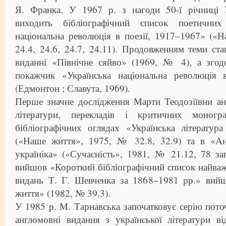
Я. Франка. У 1967 р. з нагоди 50-ї річниці У
виходить бібліографічний список поетичних
національна революція в поезії, 1917–1967» («
24.4, 24.6, 24.7, 24.11). Продовженням теми ста
виданні «Північне сяйво» (1969, № 4), а згод
покажчик «Українська національна революція 
(Едмонтон ; Славута, 1969).
Перше значне дослідження Марти Теодозіївни ан
літератури, перекладів і критичних моногр
бібліографічних оглядах «Українська літератур
(«Наше життя», 1975, № 32.8, 32.9) та в «Ан
україніка» («Сучасність», 1981, № 21.12, 78 запи
вийшов «Короткий бібліографічний список найва
видань Т. Г. Шевченка за 1868–1981 рр.» вий
життя» (1982, № 39.3).
У 1985 р. М. Тарнавська започатковує серію пото
англомовні видання з української літератури в