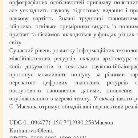
орфографічних особливостей оригіналу полегшит
але ускладнить наукову підготовку видання і п
наукову вартість. Значні труднощі становитим
збірника, оскільки примірники видань із повни
присвят та післямов знаходяться у фондах різних 
світу.
Сучасний рівень розвитку інформаційних технолог
міжбібліотечних ресурсів, складна архітектура
копії документів із текстами науково-бібліогр
пропонує можливість пошуку за різними пар
перевагою цифрових знаннєвих ресурсів є
поступового наповнення даними, оновлення 
опублікованого в мережі тексту. У складі такого 
С. Маслова отримує обнадійливі перспективи реаліз
UDС 01:09(477)"15/17"]:[930.253Маслов
Kurhanova Olena,