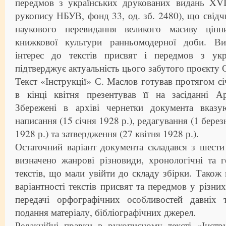
передмов з українських друкованих видань XVI–
рукопису НБУВ, фонд 33, од. зб. 2480), що свідч
наукового перевидання великого масиву цінн
книжкової культури ранньомодерної доби. Ви
інтерес до текстів присвят і передмов з укр
підтверджує актуальність цього забутого проєкту 
Текст «Інструкції» С. Маслов готував протягом сі
в кінці квітня презентував її на засіданні Ар
Збережені в архіві чернетки документа вказу
написання (15 січня 1928 р.), редагування (1 берез
1928 р.) та затвердження (27 квітня 1928 р.).
Остаточний варіант документа складався з шести
визначено жанрові різновиди, хронологічні та 
текстів, що мали увійти до складу збірки. Також
варіантності текстів присвят та передмов у різни
передачі орфографічних особливостей давніх те
подання матеріалу, бібліографічних джерел.
Редакційні правки в рукописному тексті «Інстр