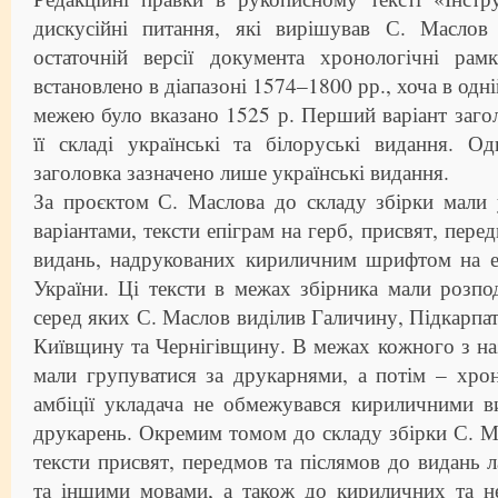
дискусійні питання, які вирішував С. Маслов
остаточній версії документа хронологічні рам
встановлено в діапазоні 1574–1800 рр., хоча в одн
межею було вказано 1525 р. Перший варіант загол
її складі українські та білоруські видання. Од
заголовка зазначено лише українські видання.
За проєктом С. Маслова до складу збірки мали 
варіантами, тексти епіграм на герб, присвят, перед
видань, надрукованих кириличним шрифтом на е
України. Ці тексти в межах збірника мали розпод
серед яких С. Маслов виділив Галичину, Підкарпат
Київщину та Чернігівщину. В межах кожного з наз
мали групуватися за друкарнями, а потім – хро
амбіції укладача не обмежувався кириличними в
друкарень. Окремим томом до складу збірки С. М
тексти присвят, передмов та післямов до видань 
та іншими мовами, а також до кириличних та н