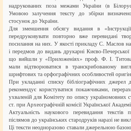
надрукованих поза межами України (в Білорус
Умовою залучення тексту до збірки визначено
стосунок до України.
Для зменшення обсягу видання в «Інструкці
передруковувати повторно вже перевидані тво
посилання на них. У якості прикладу С. Маслов на
і передмов до видань друкарні Києво-Печерської
що вийшли у «Приложеніях» проф. Ф. І. Титова)
мали відтворюватися в транскрибованому вигл
шрифтових та орфографічних особливостей оригін
При укладанні списку бібліографічних джерел 
рекомендує користуватися покажчиками, перерах
ухваленій для Комітету по опису україномовних 
ст. при Археографічній комісії Української Академі
Актуальність наукового перевидання текстів 
післямов до українських стародруків наразі не вик
Ці тексти неодноразово ставали джерельною базою