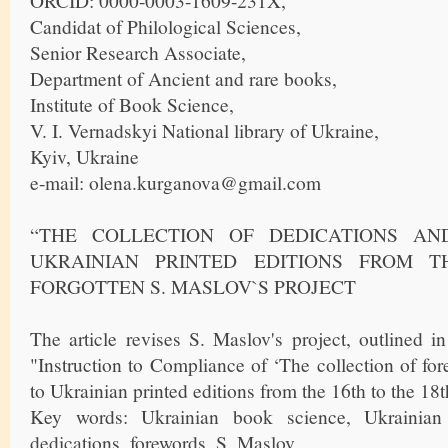
ORCID: 0000-0003-1609-231X,
Candidat of Philological Sciences,
Senior Research Associate,
Department of Ancient and rare books,
Institute of Book Science,
V. I. Vernadskyi National library of Ukraine,
Kyiv, Ukraine
e-mail: olena.kurganova@gmail.com
“THE COLLECTION OF DEDICATIONS A
UKRAINIAN PRINTED EDITIONS FROM TH
FORGOTTEN S. MASLOV`S PROJECT
The article revises S. Maslov's project, outlined 
"Instruction to Compliance of ‘The collection of fo
to Ukrainian printed editions from the 16th to the 18t
Key words: Ukrainian book science, Ukrainian 
dedications, forewords, S. Maslov