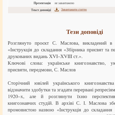
Презентація
не завантажено
Завантажити статтю
Текст доповіді
Тези доповіді
Розглянуто проєкт С. Маслова, викладений в 
«Інструкція до складання «Збірника присвят та п
друкованих видань XVI–XVIII ст.».
Ключові слова: українське книгознавство, ук
присвяти, передмови, С. Маслов
Сторічний ювілей українського книгознавст
відзначити здобутки та згадати перервані репресія
1920–х, але й розглянути їхню перспектив
книгознавчих студій. В архіві С. І. Маслова зб
промовистою назвою «Інструкція до складання 