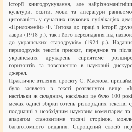
історії книгодрукування, але найрізноманітні
культури, освіти, мови та літератури ранньом
цитованість у сучасних наукових публікаціях де
«Приложеній» Ф. Титова до праці з історії друк
лаври (1918 р.), так і його перевидання під назв
до українських стародруків» (1924 р.). Наданн
першодруків текстів присвят, передмов та післ
українських друкарень сприятиме розшире
горизонтів та поверненню в науковий дискурс
джерел.
Практичне втілення проєкту С. Маслова, принаймн
було заявлено в тексті розглянутої вище «Ін
настільки ж складним, наскільки це було 100 рок
межах однієї збірки сотень різнорідних текстів, 
поєднанні з необхідним науковим коментарем та
апаратом становитиме тисячі сторінок, мож
багатотомного видання. Спрощений спосіб пер