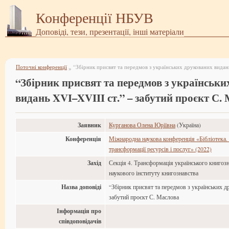
Конференції НБУВ
Доповіді, тези, презентації, інші матеріали
Поточні конференції
»
“Збірник присвят та передмов з українськ
видань XVI–XVIII ст.” – забутий проєкт С.
Заявник
Курганова Олена Юріївна
(Україна)
Конференція
Міжнародна наукова конференція «Бібліотека. 
трансформації ресурсів і послуг» (2022)
Захід
Секція 4. Трансформація українського книгозн
наукового інституту книгознавства
Назва доповіді
“Збірник присвят та передмов з українських д
забутий проєкт С. Маслова
Інформація про
співдоповідачів