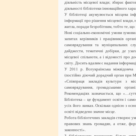
діяльність місцевої влади; збирає факт
діяльності бібліотеки інноваційного хара
У бібліотеці акумулюється місцева інф
інформації про рішення місцевої влади, 
житла, поради безробітним, тобто те, що
Нові соціально-економічні умови зумовил
запитах керівників і працівників орган
самоврядування та муніципальних слу
дайджести, тематичні добірки, де уза
місцевої спільноти, а і відомості про д
світу. Досить вдалим є надання інформаці
У 2011 р. Всеукраїнська міжвідомча 
(постійно діючий дорадчий орган при Мі
«Співпраця закладів культури з мі
самоврядування, громадськими органі
Рекомендаціях зазначається, що «…суттє
Бібліотека – це фундамент освіти і сам
усіх його ланках. Оскільки однією з осн
освіті відведено значне місце.
Робота бібліотечних закладів створює у
правових знань громадян, а отже, фор
законності».
З бібліотеками починають більш акти