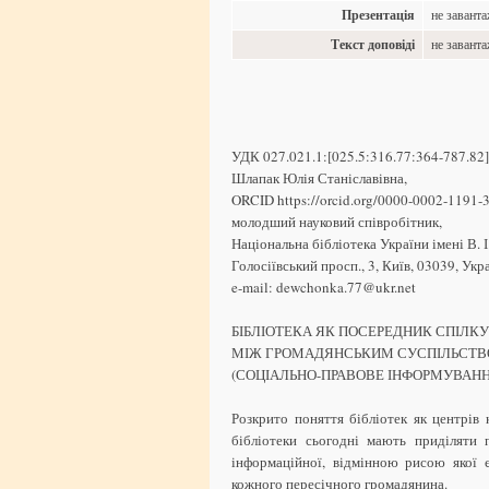
Презентація
не завант
Текст доповіді
не завант
УДК 027.021.1:[025.5:316.77:364-787.82]
Шлапак Юлія Станіславівна,
ORCID https://orcid.org/0000-0002-1191-
молодший науковий співробітник,
Національна бібліотека України імені В. І
Голосіївський просп., 3, Київ, 03039, Укр
e-mail: dewchonka.77@ukr.net
БІБЛІОТЕКА ЯК ПОСЕРЕДНИК СПІЛК
МІЖ ГРОМАДЯНСЬКИМ СУСПІЛЬСТВ
(СОЦІАЛЬНО-ПРАВОВЕ ІНФОРМУВАНН
Розкрито поняття бібліотек як центрів 
бібліотеки сьогодні мають приділяти 
інформаційної, відмінною рисою якої є
кожного пересічного громадянина.