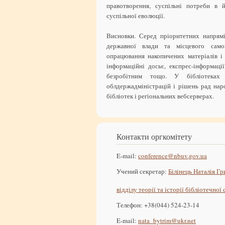
правотворення, суспільні потреби в й
суспільної еволюції.
Висновки. Серед пріоритетних напрямі
державної влади та місцевого самов
опрацювання накопичених матеріалів і
інформаційні досьє, експрес-інформаці
безробітним тощо. У бібліотеках
облдержадміністрацій і рішень рад нар
бібліотек і регіональних вебсерверах.
Контакти оргкомітету
E-mail:
conference@nbuv.gov.ua
Учений секретар:
Білінець Наталія Гр
відділу теорії та історії бібліотечної
Телефон: +38(044) 524-23-14
E-mail:
nata_bytrim@ukr.net