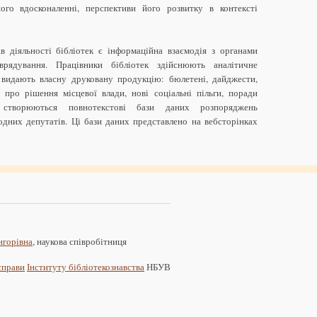
ого вдосконаленні, перспективи його розвитку в контексті
в діяльності бібліотек є інформаційна взаємодія з органами
рядування. Працівники бібліотек здійснюють аналітичне
 видають власну друковану продукцію: бюлетені, дайджести,
ї про рішення місцевої влади, нові соціальні пільги, поради
 створюються повнотекстові бази даних розпоряджень
одних депутатів. Ці бази даних представлено на вебсторінках
игорівна
, наукова співробітниця
 справи
Інституту бібліотекознавства
НБУВ