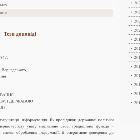
202
ажено
202
ажено
202
202
Тези доповіді
201
201
3847,
201
201
. Вернадського,
201
аїна
201
201
УВАННЯ
ОМ І ДЕРЖАВОЮ
201
Я)
комунікації, інформування. Як провідники державної політики
першочергову увагу виконанню своєї традиційної функції –
 аналіз, оброблення інформації, її оперативне доведення до