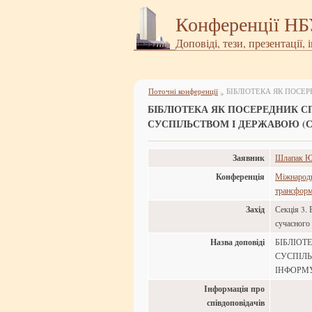
Конференції Н
Доповіді, тези, презентації, 
Поточні конференції
»
БІБЛІОТЕКА ЯК ПОСЕРЕДНИК 
СУСПІЛЬСТВОМ І ДЕРЖАВОЮ (
Заявник
Шлапак Юл
Конференція
Міжнародна
трансформа
Захід
Секція 3. 
сучасного
Назва доповіді
БІБЛІОТ
СУСПІЛЬ
ІНФОРМ
Інформація про
співдоповідачів