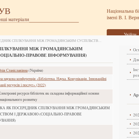
БУВ
Національна бі
імені В. І. Вер
інші матеріали
Увійти
БІБЛІОТЕКА ЯК ПОСЕРЕДНИК СПІЛКУВАННЯ МІЖ ГРОМАДЯНСЬКИМ СУСПІЛЬСТВОМ І ДЕРЖАВОЮ (СОЦІАЛЬНО-ПРАВОВЕ ІНФОРМУВАННЯ)
СПІЛКУВАННЯ МІЖ ГРОМАДЯНСЬКИМ
Ост
СОЦІАЛЬНО-ПРАВОВЕ ІНФОРМУВАННЯ)
Для
Інс
ія Станіславівна
(Україна)
ро
 наукова конференція «Бібліотека. Наука. Комунікація. Інноваційні
ції ресурсів і послуг» (2022)
Електронні ресурси бібліотек як складова інформаційної основи
Ар
 національного розвитку
ЕКА ЯК ПОСЕРЕДНИК СПІЛКУВАННЯ МІЖ ГРОМАДЯНСЬКИМ
СТВОМ І ДЕРЖАВОЮ (СОЦІАЛЬНО-ПРАВОВЕ
202
УВАННЯ)
202
202