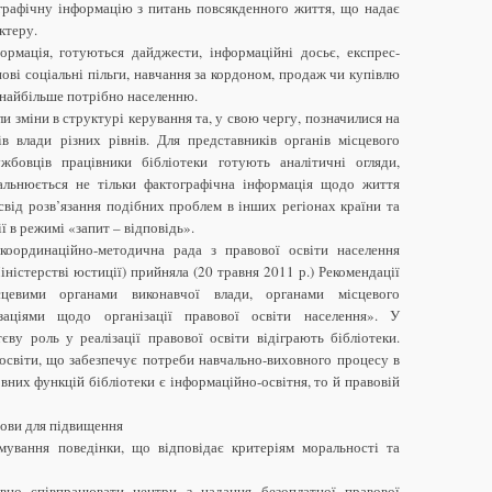
ографічну інформацію з питань повсякденного життя, що надає
ктеру.
ормація, готуються дайджести, інформаційні досьє, експрес-
нові соціальні пільги, навчання за кордоном, продаж чи купівлю
 найбільше потрібно населенню.
и зміни в структурі керування та, у свою чергу, позначилися на
ів влади різних рівнів. Для представників органів місцевого
жбовців працівники бібліотеки готують аналітичні огляди,
гальнюється не тільки фактографічна інформація щодо життя
освід розв’язання подібних проблем в інших регіонах країни та
ї в режимі «запит – відповідь».
координаційно-методична рада з правової освіти населення
ністерстві юстиції) прийняла (20 травня 2011 р.) Рекомендації
сцевими органами виконавчої влади, органами місцевого
заціями щодо організації правової освіти населення». У
ву роль у реалізації правової освіти відіграють бібліотеки.
оосвіти, що забезпечує потреби навчально-виховного процесу в
овних функцій бібліотеки є інформаційно-освітня, то й правовій
мови для підвищення
мування поведінки, що відповідає критеріям моральності та
вно співпрацювати центри з надання безоплатної правової