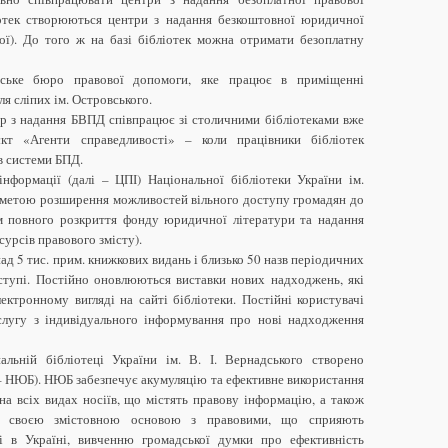
іотек створюються центри з надання безкоштовної юридичної
ої). До того ж на базі бібліотек можна отримати безоплатну
вське бюро правової допомоги, яке працює в приміщенні
ля сліпих ім. Островського.
р з надання БВПД співпрацює зі столичними бібліотеками вже
кт «Агенти справедливості» – коли працівники бібліотек
в системи БПД.
нформації (далі – ЦПІ) Національної бібліотеки України ім.
з метою розширення можливостей вільного доступу громадян до
м повного розкриття фонду юридичної літератури та надання
урсів правового змісту).
д 5 тис. прим. книжкових видань і близько 50 назв періодичних
ступі. Постійно оновлюються виставки нових надходжень, які
ектронному вигляді на сайті бібліотеки. Постійні користувачі
лугу з індивідуального інформування про нові надходження
льній бібліотеці України ім. В. І. Вернадського створено
– НЮБ). НЮБ забезпечує акумуляцію та ефективне використання
а всіх видах носіїв, що містять правову інформацію, а також
за своєю змістовною основою з правовими, що сприяють
і в Україні, вивченню громадської думки про ефективність