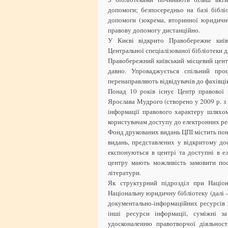
допомоги; безпосередньо на базі бібл
допомоги (зокрема, вторинної юридичн
правову допомогу дистанційно.
У Києві відкрито Правобережне киї
Центральної спеціалізованої бібліотеки д
Правобережний київський місцевий цент
давно. Упроваджується спільний проє
перенаправляють відвідувачів до фахівці
Понад 10 років існує Центр правової і
Ярослава Мудрого (створено у 2009 р. 
інформації правового характеру шляхо
користувачам доступу до електронних рес
Фонд друкованих видань ЦПІ містить пона
видань, представлених у відкритому до
експонуються в центрі та доступні в ел
центру мають можливість замовити пос
літератури.
Як структурний підрозділ при Націона
Національну юридичну бібліотеку (далі 
документально-інформаційних ресурсів н
інші ресурси інформації, суміжні 
удосконаленню правотворчої діяльност