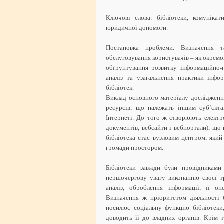
Ключові слова: бібліотеки, комунікат
юридичної допомоги.
Постановка проблеми. Визначення т
обслуговування користувачів – як окремо
обґрунтування розвитку інформаційно-п
аналіз та узагальнення практики інфо
бібліотек.
Виклад основного матеріалу дослідженн
ресурсів, що належать іншим суб’єкт
Інтернеті. До того ж створюють електр
документів, вебсайти і вебпортали), що
бібліотека стає вузловим центром, який
громади простором.
Бібліотеки завжди були провідниками
першочергову увагу виконанню своєї т
аналіз, оброблення інформації, її о
Визначення ж пріоритетом діяльності 
посилює соціальну функцію бібліотеки
доводить її до владних органів. Крім 