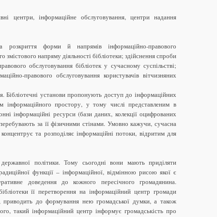
ивні центри, інформаційне обслуговування, центри надання
а розкриття форми й напрямів інформаційно-правового
го змістового напряму діяльності бібліотеки; здійснення спроби
равового обслуговування бібліотек у сучасному суспільстві;
рмаційно-правового обслуговування користувачів вітчизняних
я. Бібліотечні установи пропонують доступ до інформаційних
ам інформаційного простору, у тому числі представленим в
онні інформаційні ресурси (бази даних, колекції оцифрованих
 перебувають за її фізичними стінами. Умовно кажучи, сучасна
 концентрує та розподіляє інформаційні потоки, відритим для
 державної політики. Тому сьогодні вони мають приділяти
радиційної функції – інформаційної, відмінною рисою якої є
перативне доведення до кожного пересічного громадянина.
бібліотеки її перетворення на інформаційний центр громади
, приводить до формування нею громадської думки, а також
того, такий інформаційний центр інформує громадськість про