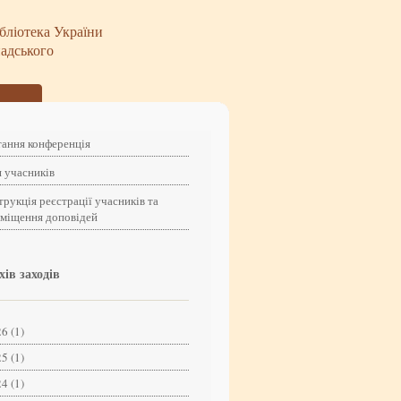
бліотека України
надського
ання конференція
 учасників
трукція реєстрації учасників та
зміщення доповідей
хів заходів
6 (1)
5 (1)
4 (1)