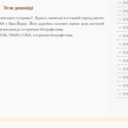
202
Тези доповіді
202
аїнського історика Г. Кураса, написані в останній період життя,
202
ВАН у Нью-Йорку. Його доробок охоплює значне коло постатей
202
им внеском до історичної біографістики.
 ЧГАК, УВАН у США, історична біографістика.
201
201
201
201
201
201
201
201