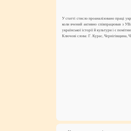
У статті стисло проаналізовано праці укр
коли вчений активно співпрацював з У
української історії й культури і є помітн
Ключові слова: Г. Курас, Чернігівщина,