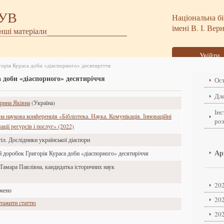
БУВ
Національна бі
імені В. І. Вер
інші матеріали
Увійти
орія Кураса доби «діаспорного» десятиріччя
 доби «діаспорного» десятиріччя
Ост
Для
Ірина Яківна
(Україна)
Інс
 наукова конференція «Бібліотека. Наука. Комунікація. Інноваційні
ро
ції ресурсів і послуг» (2022)
іл. Дослідники української діаспори
Ар
й доробок Григорія Кураса доби «діаспорного» десятиріччя
Тамара Павлівна, кандидатка історичних наук
202
ажено
202
тажити статтю
202