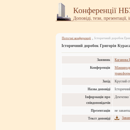
Конференції Н
Доповіді, тези, презентації, 
Поточні конференції
Історичний доробок Григ
»
Історичний доробок Григорія Кураса
Заявник
Каганова 
Конференція
Міжнародна
трансформа
Захід
Круглий ст
Назва доповіді
Історични
Інформація про
Демченко 
співдоповідачів
Презентація
не завант
Заван
Текст доповіді