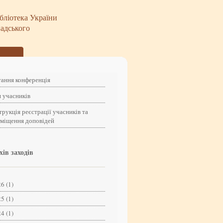
бліотека України
надського
ання конференція
 учасників
трукція реєстрації учасників та
зміщення доповідей
хів заходів
6 (1)
5 (1)
4 (1)