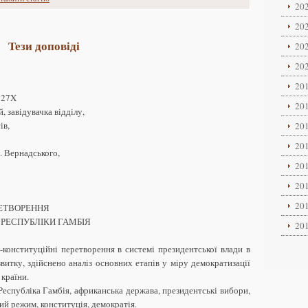
202
202
Тези доповіді
202
202
201
527X
201
, завідувачка відділу,
ів,
201
201
І. Вернадського,
201
201
201
РЕТВОРЕННЯ
 РЕСПУБЛІКИ ГАМБІЯ
201
-конституційні перетворення в системі президентської влади в
витку, здійснено аналіз основних етапів у міру демократизації
країни.
Республіка Гамбія, африканська держава, президентські вибори,
й режим, конституція, демократія.