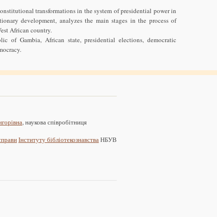
constitutional transformations in the system of presidential power in
ionary development, analyzes the main stages in the process of
est African country.
lic of Gambia, African state, presidential elections, democratic
emocracy.
игорівна
, наукова співробітниця
 справи
Інституту бібліотекознавства
НБУВ