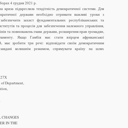
борах 4 грудня 2021 р.
на криза підкреслила тендітність демократичної системи. Для
ократичної держави необхідно отримати важливі уроки з
абезпечити захист фундаментальних республіканських та
нститутів та процесів для забезпечення належного управління,
нів та повноважень глави держави, розширення прав громадян,
ламенту. Якщо Гамбія має стати взірцем африканської
 А. має зробити три речі: відповідати своїм демократичним
, завдані колишнім режимом, спрямувати країну на шлях
527X
 of Department,
tion,
,
L CHANGES
ER IN THE