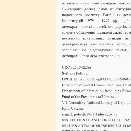
отримати перемогу на президентських ви
Як свідчить досвід Гамбії, конституцій
подальшого розвитку Гамбії як дем
Конституцій 1979 і 1997 рр., щоб з
демократичних цінностей, стандартів, і
зокрема обмеження президентських термі
посилення контрольних функцій пар
демократизації, адміністрація Барроу
зобов’язанням, відшкодувати збитки
демократичного державотворення.
UDC 321: 342.3(6)
Svitlana Polovyk,
ORCID https://orcid.org/0000-0002-5960-
Candidate of Social Communications, Head
Department of Іnformation Resources Forma
Fund of the Presidents of Ukraine,
V. I. Vernadsky National Library of Ukraine
Kyiv, Ukraine
е-mail: рolevik1968@nbuv.gov.ua
INSTITUTIONAL AND CONSTITUTIONA
IN THE SYSTEM OF PRESIDENTIAL POW