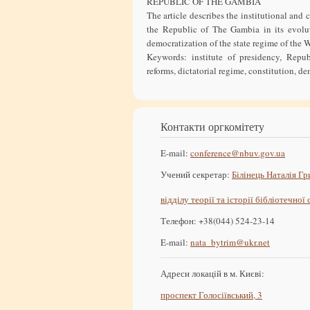
REPUBLIC OF THE GAMBIA
The article describes the institutional and 
the Republic of The Gambia in its evolut
democratization of the state regime of the W
Keywords: institute of presidency, Repub
reforms, dictatorial regime, constitution, d
Контакти оргкомітету
E-mail:
conference@nbuv.gov.ua
Учений секретар:
Білінець Наталія Гр
відділу теорії та історії бібліотечної
Телефон: +38(044) 524-23-14
E-mail:
nata_bytrim@ukr.net
Адреси локацій в м. Києві:
проспект Голосіївський, 3