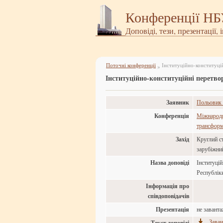
Конференції Н
Доповіді, тези, презентації, 
Поточні конференції
Інституційно-конституцій
»
Інституційно-конституційні перетво
Заявник
Польовик 
Конференція
Міжнародна
трансформа
Захід
Круглий ст
зарубіжни
Назва доповіді
Інституцій
Республік
Інформація про
співдоповідачів
Презентація
не завант
Заван
Текст доповіді