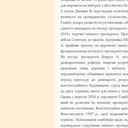
для перемоги на виборах з абсолютної бі
З часом Джамме Я. перетворив політичн
вплинути на громадянське суспільство
Гамбії, попри ризик бути ув’язненими, о
єдиного кандидата на посаду президента 
2016» переміг чинного президента. Про
військ Сенегалу до країни, підтримка Е
А. прийняв присягу на церемонії інавг
функціонування інституту президентства в
На посаді президента Берроу А. зос
демократичних реформ, зокрема розроб
правління глави держави і виборчу
передвиборчих обіцянкою правлячої коал
період переходу до демократії, розро
конституційного будівництва, серед яки
до двох термінів, квоти для жінок у пол
Однак, у вересні 2020 р. парламент Гамбі
який не дозволив би чинному президен
каменем спотикання. Конституційна кри
Конституцією 1997 р., щоб відмовитис
терміну. Побоювання гамбійців щодо ві
підтвердило слідування чинного президе