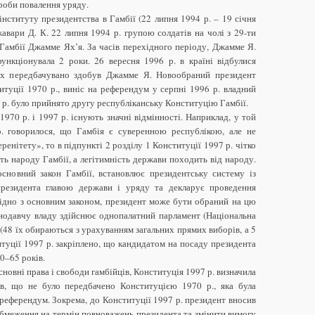
проби повалення уряду.
нституту президентства в Гамбії (22 липня 1994 р. – 19 січня
авари Д. К. 22 липня 1994 р. групою солдатів на чолі з 29-ти
Гамбії Джамме Ях’я. За часів перехідного періоду, Джамме Я.
ункціонувала 2 роки. 26 вересня 1996 р. в країні відбулися
ких передбачувано здобув Джамме Я. Новообраний президент
туції 1970 р., виніс на референдум у серпні 1996 р. владний
7 р. було прийнято другу республіканську Конституцію Гамбії.
970 р. і 1997 р. існують значні відмінності. Наприклад, у той
р. говорилося, що Гамбія є суверенною республікою, але не
ренітету», то в підпункті 2 розділу 1 Конституції 1997 р. чітко
ть народу Гамбії, а легітимність держави походить від народу.
основний закон Гамбії, встановлює президентську систему із
президента главою держави і уряду та декларує проведення
Згідно з основним законом, президент може бути обраний на цю
онодавчу владу здійснює однопалатний парламент (Національна
 (48 їх обираються з урахуванням загальних прямих виборів, а 5
туції 1997 р. закріплено, що кандидатом на посаду президента
0–65 років.
новні права і свободи гамбійців, Конституція 1997 р. визначила
в, що не було передбачено Конституцією 1970 р., яка була
 референдум. Зокрема, до Конституції 1997 р. президент вносив
обмеження на термін повноважень президента та змінити вимогу