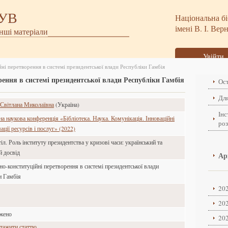
БУВ
Національна бі
імені В. І. Вер
інші матеріали
Увійти
ні перетворення в системі президентської влади Республіки Гамбія
рення в системі президентської влади Республіки Гамбія
Ост
Для
Світлана Миколаївна
(Україна)
Інс
 наукова конференція «Бібліотека. Наука. Комунікація. Інноваційні
ро
ції ресурсів і послуг» (2022)
іл. Роль інституту президентства у кризові часи: український та
й досвід
Ар
но-конституційні перетворення в системі президентської влади
и Гамбія
202
202
ажено
202
тажити статтю