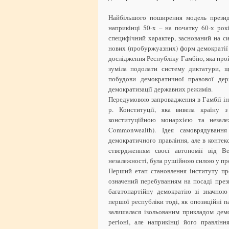
Найбільшого поширення модель презид
наприкінці 50-х – на початку 60-х рок
специфічний характер, заснований на си
нових (пробуржуазних) форм демократії 
дослідження Республіку Гамбію, яка пр
зуміла подолати систему диктатури, щ
побудови демократичної правової дер
демократизації державних режимів.
Передумовою запровадження в Гамбії ін
р. Конституції, яка вивела країну з
конституційною монархією та незале
Commonwealth). Ідея самоврядуванн
демократичного правління, але в контек
ствердженням своєї автономії від Ве
незалежності, була рушійною силою у про
Перший етап становлення інституту пре
означений перебуванням на посаді прези
багатопартійну демократію зі значною
першої республіки тоді, як опозиційні п
залишалася ізольованим прикладом демо
регіоні, але наприкінці його правлін