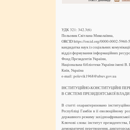
УДК 321: 342.3(6)
Польовик Світлана Миколаївна,
ORCID https://orcid.org/0000-0002-5960-
кандидатка наук із соціальних комунікацій
відділ формування інформаційних ресурс
Фонд Президентів України,
Національна бібліотеки України імені В. 
Київ, Україна
е-mail: рolevik1968@nbuv.gov.ua
ІНСТИТУЦІЙНО-КОНСТИТУЦІЙНІ ПЕ
В СИСТЕМІ ПРЕЗИДЕНТСЬКОЇ ВЛАДИ
В статті охарактеризовано інституційно
Республіці Гамбія в її еволюційному роз
державного режиму західноафриканської 
Ключові слова: інститут президентства, 
демократичні перетворення, диктаторськи