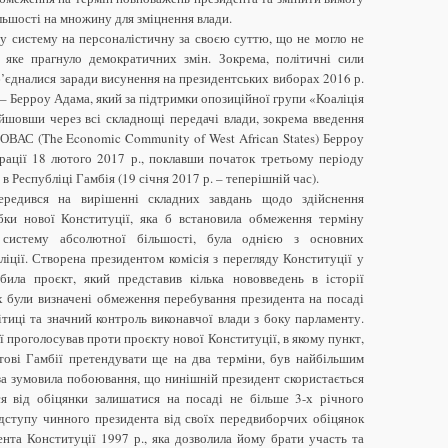
льшості на множину для зміцнення влади.
у систему на персоналістичну за своєю суттю, що не могло не
, яке прагнуло демократичних змін. Зокрема, політичні сили
б’єдналися заради висунення на президентських виборах 2016 р.
– Берроу Адама, який за підтримки опозиційної групи «Коаліція
йшовши через всі складнощі передачі влади, зокрема введення
КОВАС (The Economic Community of West African States) Берроу
урації 18 лютого 2017 р., поклавши початок третьому періоду
 Республіці Гамбія (19 січня 2017 р. – теперішній час).
ередився на вирішенні складних завдань щодо здійснення
ки нової Конституції, яка б встановила обмеження терміну
 систему абсолютної більшості, була однією з основних
іції. Створена президентом комісія з перегляду Конституції у
била проєкт, який представив кілька нововведень в історії
х були визначені обмеження перебування президента на посаді
ітиці та значний контроль виконавчої влади з боку парламенту.
ї проголосував проти проєкту нової Конституції, в якому пункт,
тові Гамбії претендувати ще на два терміни, був найбільшим
за зумовила побоювання, що нинішній президент скористається
я від обіцянки залишатися на посаді не більше 3-х річного
дступу чинного президента від своїх передвиборчих обіцянок
нта Конституції 1997 р., яка дозволила йому брати участь та