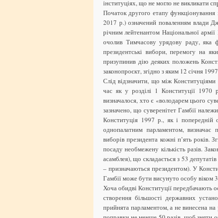
інституціях, що не могло не викликати с
Початок другого етапу функціонування і
2017 р.) означений поваленням влади Дж
річним лейтенантом Національної армії 
очолив Тимчасову урядову раду, яка ф
президентські вибори, перемогу на я
призупинив дію деяких положень Консти
законопроєкт, згідно з яким 12 січня 199
Слід відзначити, що між Конституціями 1
час як у розділі 1 Конституції 1970 
визначалося, хто є «володарем цього суве
зазначено, що суверенітет Гамбії належи
Конституція 1997 р., як і попередній 
однопалатним парламентом, визначає 
виборів президента кожні п’ять років. 
посаду необмежену кількість разів. Зак
асамблея), що складається з 53 депутатів
– призначаються президентом). У Консти
Гамбії може бути висунуто особу віком 3
Хоча обидві Конституції передбачають ос
створення більшості державних устано
прийнята парламентом, а не винесена на
поправки не менше 50 разів, щоб зняти 