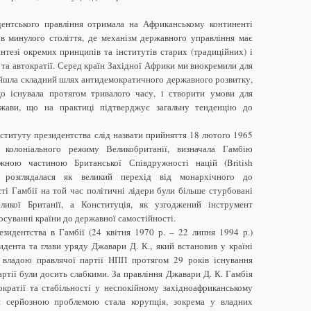
ентського правління отримала на Африканському континенті
ів минулого століття, де механізм державного управління має
нтезі окремих принципів та інститутів старих (традиційних) і
та автократії. Серед країн Західної Африки ми виокремили для
ойшла складний шлях антидемократичного державного розвитку,
о існувала протягом тривалого часу, і створити умови для
жави, що на практиці підтверджує загальну тенденцію до
ституту президентства слід назвати прийняття 18 лютого 1965
 колоніального режиму Великобританії, визначала Гамбію
жною частиною Британської Співдружності націй (British
я розглядалася як великий перехід від монархічного до
сті Гамбії на той час політичні лідери були більше стурбовані
ликої Британії, а Конституція, як узгоджений інструмент
суванні країни до державної самостійності.
зидентства в Гамбії (24 квітня 1970 р. – 22 липня 1994 р.)
дента та глави уряду Джавари Д. К., який встановив у країні
 владою правлячої партії НПП протягом 29 років існування
артії були досить слабкими. За правління Джавари Д. К. Гамбія
кратії та стабільності у неспокійному західноафриканському
ня серйозною проблемою стала корупція, зокрема у владних