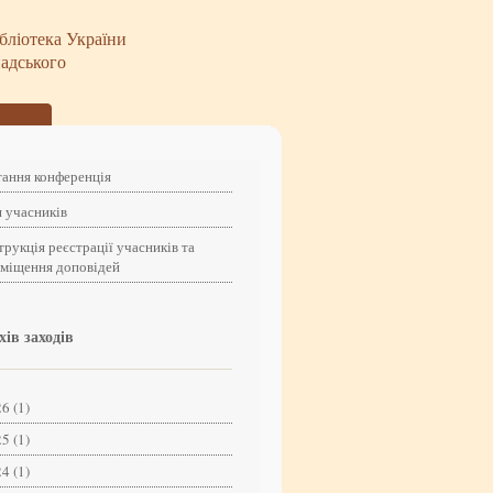
бліотека України
надського
ання конференція
 учасників
трукція реєстрації учасників та
зміщення доповідей
хів заходів
6 (1)
5 (1)
4 (1)