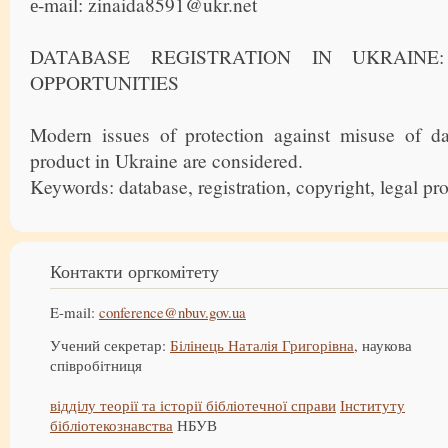
е-mail: zinaida8591@ukr.net
DATABASE REGISTRATION IN UKRAINE
OPPORTUNITIES
Modern issues of protection against misuse of da
product in Ukraine are considered.
Keywords: database, registration, copyright, legal pro
Контакти оргкомітету
E-mail:
conference@nbuv.gov.ua
Учений секретар:
Білінець Наталія Григорівна
, наукова
співробітниця
відділу теорії та історії бібліотечної справи
Інституту
бібліотекознавства
НБУВ