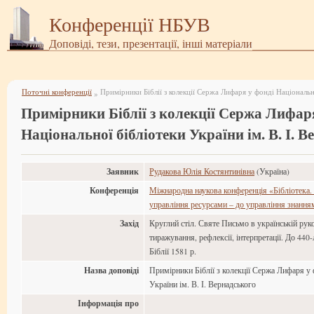
Конференції НБУВ
Доповіді, тези, презентації, інші матеріали
Поточні конференції
»
Примірники Біблії з колекції Сержа Лифар
Національної бібліотеки України ім. В. І. 
Заявник
Рудакова Юлія Костянтинівна
(Україна)
Конференція
Міжнародна наукова конференція «Бібліотека. 
управління ресурсами – до управління знання
Захід
Круглий стіл. Святе Письмо в українській руко
тиражування, рефлексії, інтерпретації. До 440
Біблії 1581 р.
Назва доповіді
Примірники Біблії з колекції Сержа Лифаря у 
України ім. В. І. Вернадського
Інформація про