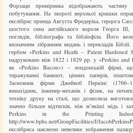
Форзаци примірника відображають частину б
побутування. На звороті верхньої кришки опра
екслібрис принца Августа Фредеріка, герцога Сасс
шостого сина англійського короля Георга ІІІ, 
поглядів, бібліографа та бібліофіла. Його вел
визначним зібранням видань і перекладів Біблії.
гербом «Perkins and Heath – Patent Hardened St
надруковано між 1822 і 1829 рр. у «Perkins and 
як «Perkins Bacon») – лондонській фірмі, що
тиражуванні банкнот, цінних паперів, пошто
Засновник фірми Джейкоб Перкінс (1766–18
винахідник, інженер-механік і фізик, на поча
техніку друку на сталі, що дозволяла виготовл
значно більше відтисків, ніж м’якіші мідь і зал
Perkins in the Printing Ind
http://www.bphs.net/GroupFacilities/J/JacobPerki
екслібриса наклеєно невелике зображення палац