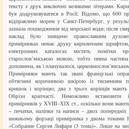
тексту є друк виключно великими літерами. Кир
був додруковуватися в Росії. Відомо, що 600 пр
відправлено морем у Санкт-Петербург, у результ
зазнала пошкодження від морської води; після сме
наклад було знищено православним духове
примірниках немає друку кириличним шрифтом,
електронних каталогах містять помітки пр
старослов’янською мовою, тобто певна частин
доповнена, як і планувалося, церковнослов’янськи
Примірники мають так звані французькі опра
обтягнені коричневою шкірою із тисненням 
кришок і корінцю; два з трьох корінців мають
Обрізи крапчасті. Неможливо встановити і
примірників у XVIII–ХІХ ст., оскільки вони мают
– печатки, наліпки та написи – двох попередніх 
нижньому форзаці примірника з двома томами Н
«Собрание Сергея Лифаря (3 тома)». Лише на зв