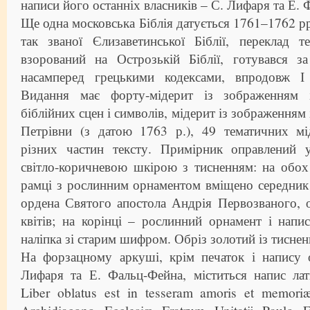
написи його останніх власників – С. Лифаря та Е.
Ще одна московська Біблія датується 1761–1762 рр
так званої Єлизаветинської Біблії, переклад т
взорований на Острозькій Біблії, готувався з
насамперед грецькими кодексами, впродовж І
Видання має форту-мідерит із зображенням 
біблійних сцен і символів, мідерит із зображенням
Петрівни (з датою 1763 р.), 49 тематичних мід
різних частин тексту. Примірник оправлений 
світло-коричневою шкірою з тисненням: на обох
рамці з рослинним орнаментом вміщено середник
ордена Святого апостола Андрія Первозваного, 
квітів; на корінці – рослинний орнамент і нап
наліпка зі старим шифром. Обріз золотий із тиснен
На форзацному аркуші, крім печаток і напису о
Лифаря та Е. Фальц-Фейна, міститься напис ла
Liber oblatus est in tesseram amoris et memor