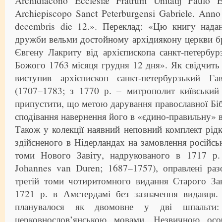
Archidiacono Ecclesiæ Fratrum Unitatij Paulo 
Archiepiscopo Sanct Peterburgensi Gabriele. Ann
decembris die 12.». Переклад: «Цю книгу нада
дружби вельми достойному архідиякону церкви бра
Євгену Лакриту від архієпископа санкт-петербур
Божого 1763 місяця грудня 12 дня». Як свідчить
виступив архієпископ санкт-петербурзький Га
(1707–1783; з 1770 р. – митрополит київський
припустити, що метою дарування православної Бібл
сподівання навернення його в «єдино-правильну» в
Також у колекції наявний неповний комплект рідкі
здійсненого в Нідерландах на замовлення російськ
томи Нового Завіту, надрукованого в 1717 р.
Johannes van Duren; 1687–1757), оправлені раз
третій томи чотиритомного видання Старого Зав
1721 р. в Амстердамі без зазначення видавця
планувалося як двомовне у дві шпальти: 
церковнослов’янською мовами. Незвичною особ