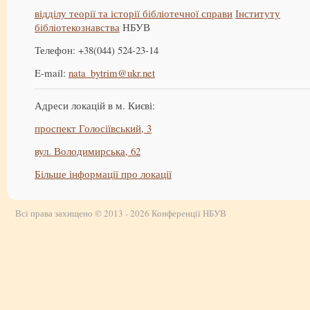
відділу теорії та історії бібліотечної справи
Інституту
бібліотекознавства
НБУВ
Телефон: +38(044) 524-23-14
E-mail:
nata_bytrim@ukr.net
Адреси локацій в м. Києві:
проспект Голосіївський, 3
вул. Володимирська, 62
Більше інформації про локації
Всі права захищено © 2013 - 2026 Конференції НБУВ