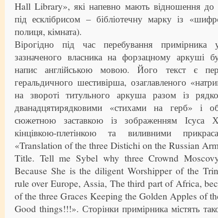
Hall Library», які напевно мають відношення до 
під есклібрисом – бібліотечну марку із «шиф
полиця, кімната).
Вірогідно під час перебування примірника у
зазначеного власника на форзацному аркуші б
напис англійською мовою. Його текст є пер
геральдичного шестивірша, озаглавленого «натр
на звороті титульного аркуша разом із рядк
дванадцятирядковими «стихами на герб» і о
сюжетною заставкою із зображенням Ісуса Х
кінцівкою-плетінкою та виливними прикрас
«Translation of the three Distichi on the Russian Ar
Title. Tell me Sybel why three Crownd Moscov
Because She is the diligent Worshipper of the Trin
rule over Europe, Assia, The third part of Africa, b
of the three Graces Keeping the Golden Apples of t
Good things!!!». Сторінки примірника містять так