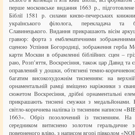
перше московське видання 1663 р., підготовлене
Біблії 1581 р. силами києво-печерських книжни
українського філолога, перекладача та б
Славинецького. Видання прикрашають вісім арку
гравюр: форта з емблематичними зображеннями
сценою Успіння Богородиці, зображення герба М
карти Москви в обрамленні біблійних сцен – грі
раю, Розп’яття, Воскресіння, також цар Давид та 
оправлений у дошки, обтягнені темно-коричнево
багатим високохудожнім тисненням: на верхн
орнаментальній рамці вміщено наріжники з єванг
сюжетом Воскресіння, дрібні орнаментальні ел
прикрашають тиснені смужки з медальйонами. 
світло-коричнева наліпка із тисненим написом «
1663». Обріз позолочений із тисненням. На
середником витиснено золотом геральдичне з
поверненого вліво, з написом вгорі півколом «NO