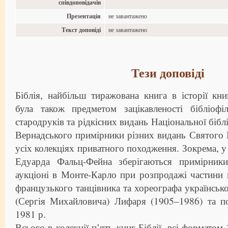
співдоповідачів
Презентація
не завантажено
Текст доповіді
не завантажено
Тези доповіді
Біблія, найбільш тиражована книга в історії кн
була також предметом зацікавленості бібліофі
стародруків та рідкісних видань Національної біблі
Вернадського примірники різних видань Святого 
усіх колекціях приватного походження. Зокрема, у 
Едуарда Фальц-Фейна зберігаються примірники
аукціоні в Монте-Карло при розпродажі частини 
французького танцівника та хореографа українсь
(Сергія Михайловича) Лифаря (1905–1986) та по
1981 р.
Всього в колекції п’ять книг Біблії, всі форматом