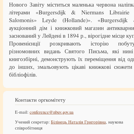
Нового Завіту міститься маленька червона наліп
літерами «Burgersdijk & Niermans Librairi
Salomonis» Leyde (Hollande)». «Burgersdij
аукціонний дім і книжковий магазин антикварни
заснований у Лейдені в 1894 р., вірогідне місце куп
Провенієнції розкривають історію побуту
різномовних видань Святого Письма, які нині
книгозбірні, демонструють їх переміщення від одн
до інших, змальовують цікаві книжкові сюжети 
бібліофілів.
Контакти оргкомітету
E-mail:
conference@nbuv.gov.ua
Учений секретар:
Білінець Наталія Григорівна
, наукова
співробітниця