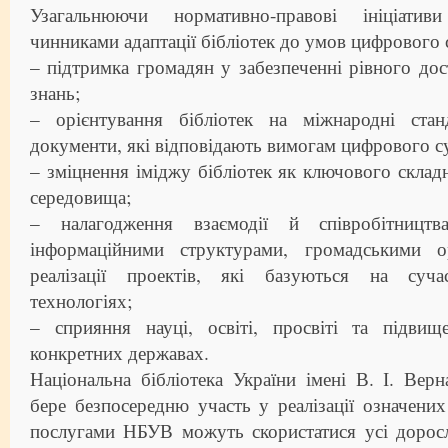
Узагальнюючи нормативно-правові ініціати
чинниками адаптації бібліотек до умов цифрового с
– підтримка громадян у забезпеченні рівного дос
знань;
– орієнтування бібліотек на міжнародні стан
документи, які відповідають вимогам цифрового су
– зміцнення іміджу бібліотек як ключового склад
середовища;
– налагодження взаємодії й співробітництв
інформаційними структурами, громадськими о
реалізації проектів, які базуються на суча
технологіях;
– сприяння науці, освіті, просвіті та підви
конкретних державах.
Національна бібліотека України імені В. І. Вер
бере безпосередню участь у реалізації означени
послугами НБУВ можуть скористатися усі доросл