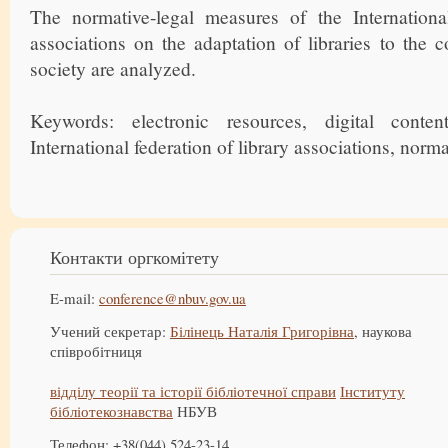
The normative-legal measures of the International
associations on the adaptation of libraries to the c
society are analyzed.
Keywords: electronic resources, digital conten
International federation of library associations, normat
Контакти оргкомітету
E-mail:
conference@nbuv.gov.ua
Учений секретар:
Білінець Наталія Григорівна
, наукова
співробітниця
відділу теорії та історії бібліотечної справи
Інституту
бібліотекознавства
НБУВ
Телефон: +38(044) 524-23-14