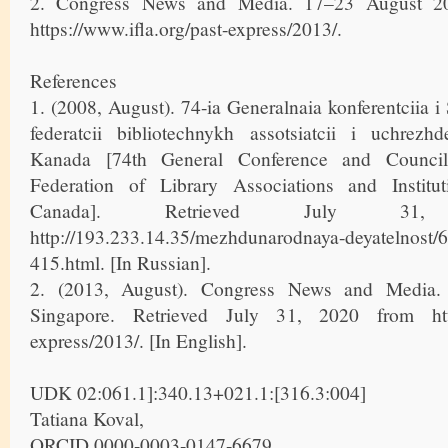
2. Congress News and Media. 17–23 August 20
https://www.ifla.org/past-express/2013/.
References
1. (2008, August). 74-ia Generalnaia konferentciia
federatcii bibliotechnykh assotsiatcii i uchrezh
Kanada [74th General Conference and Council 
Federation of Library Associations and Instit
Canada]. Retrieved July 3
http://193.233.14.35/mezhdunarodnaya-deyatelnost/
415.html. [In Russian].
2. (2013, August). Congress News and Media.
Singapore. Retrieved July 31, 2020 from https
express/2013/. [In English].
UDK 02:061.1]:340.13+021.1:[316.3:004]
Tatiana Koval,
ORCID 0000-0003-0147-6679