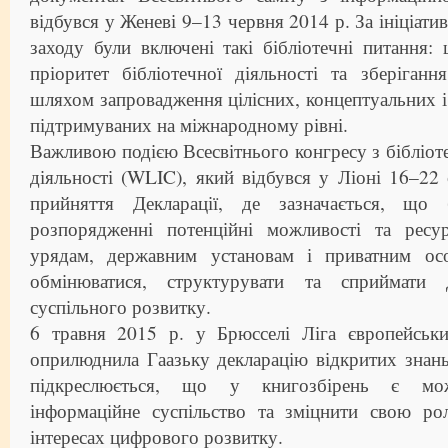
відбувся у Женеві 9–13 червня 2014 р. За ініціат
заходу були включені такі бібліотечні питання: 
пріоритет бібліотечної діяльності та зберіган
шляхом запровадження цілісних, концептуальних і 
підтримуваних на міжнародному рівні.
Важливою подією Всесвітнього конгресу з бібліоте
діяльності (WLIC), який відбувся у Ліоні 16–22 
прийняття Декларації, де зазначається, що
розпорядженні потенційні можливості та ресу
урядам, державним установам і приватним осо
обмінюватися, структурувати та сприймати 
суспільного розвитку.
6 травня 2015 р. у Брюсселі Ліга європейськи
оприлюднила Гаазьку декларацію відкритих знан
підкреслюється, що у книгозбірень є мож
інформаційне суспільство та зміцнити свою ро
інтересах цифрового розвитку.