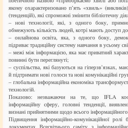
поетичною назвою «Приборкаємо хвилі або попл
якому охарактеризовано п’ять «хвиль» (викликів
(тенденцій), які спроможні змінити бібліотечну діял
– нові технології, які, з одного боку, прим
обмежують кількість людей, котрі мають доступ до
– онлайнова освіта, яка, з одного боку, демок
підриває традиційну систему навчання в усьому сві
– межі між інформацією, яка має приватний характ
повинні бути переглянуті;
– суспільства, які базуються на гіперзв’язках, м
й підтримати нові голоси та нові комунікаційні гр
– глобальна інформаційна економіка трансформуєть
технологій.
Показово: незважаючи на те, що IFLA коор
інформаційну сферу, головні тенденції, виявлен
визнані прийнятними щодо всього інформаційного 
Підвищення інформаційно-комунікаційної ролі б
документах Всесвітнього саміту з інформаційно