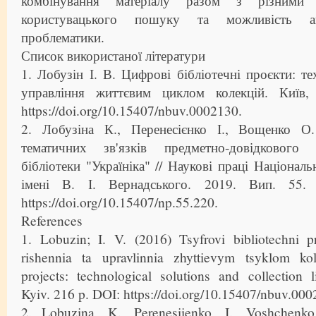
комбінування матеріалу разом з різними 
користувацького пошуку та можливість акт
проблематики.
Список використаної літератури
1. Лобузін І. В. Цифрові бібліотечні проєкти: те
управління життєвим циклом колекцій. Київ
https://doi.org/10.15407/nbuv.0002130.
2. Лобузіна К., Перенесієнко І., Вощенко О.
тематичних зв'язків предметно-довідкового 
бібліотеки "Україніка" // Наукові праці Національ
імені В. І. Вернадського. 2019. Вип. 55
https://doi.org/10.15407/np.55.220.
References
1. Lobuzin; I. V. (2016) Tsyfrovi bibliotechni p
rishennia ta upravlinnia zhyttievym tsyklom kole
projects: technological solutions and collection 
Kyiv. 216 p. DOI: https://doi.org/10.15407/nbuv.000
2. Lobuzina, K., Perenesiienko, I., Voshchenk