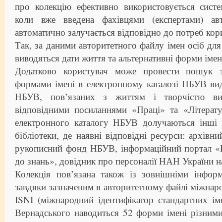
про колекцію ефективно використовується систе
коли вже введена фахівцями (експертами) авт
автоматично залучається відповідно до потреб кор
Так, за даними авторитетного файлу імен осіб для
виводяться дати життя та альтернативні форми імен
Додатково користувач може провести пошук з
формами імені в електронному каталозі НБУВ ви
НБУВ, пов’язаних з життям і творчістю вид
відповідними посиланнями «Праці» та «Літерату
електронного каталогу НБУВ долучаються інші 
бібліотеки, де наявні відповідні ресурси: архів
рукописний фонд НБУВ, інформаційний портал «Н
до знань», довідник про персоналії НАН України 
Колекція пов’язана також із зовнішніми інфор
завдяки зазначеним в авторитетному файлі міжнар
ISNI (міжнародний ідентифікатор стандартних іме
Вернадського наводиться 52 форми імені різним