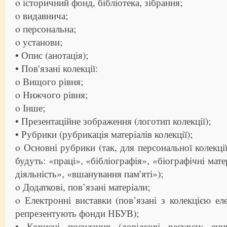
o історичний фонд, бібліотека, зібрання;
o видавнича;
o персональна;
o установи;
• Опис (анотація);
• Пов'язані колекції:
o Вищого рівня;
o Нижчого рівня;
o Інше;
• Презентаційне зображення (логотип колекції);
• Рубрики (рубрикація матеріалів колекції);
o Основні рубрики (так, для персональної колекц
будуть: «праці», «бібліографія», «біографічні мате
діяльність», «вшанування пам'яті»);
o Додаткові, пов’язані матеріали;
o Електронні виставки (пов’язані з колекцією ел
репрезентують фонди НБУВ);
• Корисні посилання (довідкові ресурси: енци