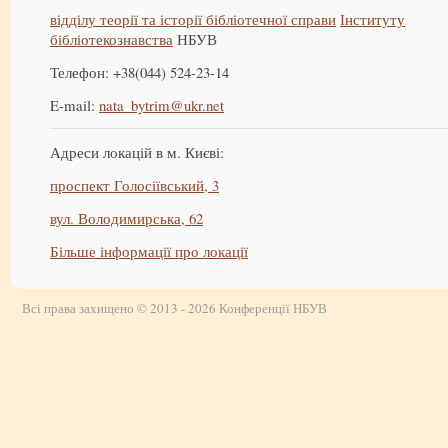
відділу теорії та історії бібліотечної справи
Інституту
бібліотекознавства
НБУВ
Телефон: +38(044) 524-23-14
E-mail:
nata_bytrim@ukr.net
Адреси локацій в м. Києві:
проспект Голосіївський, 3
вул. Володимирська, 62
Більше інформації про локації
Всі права захищено © 2013 - 2026 Конференції НБУВ