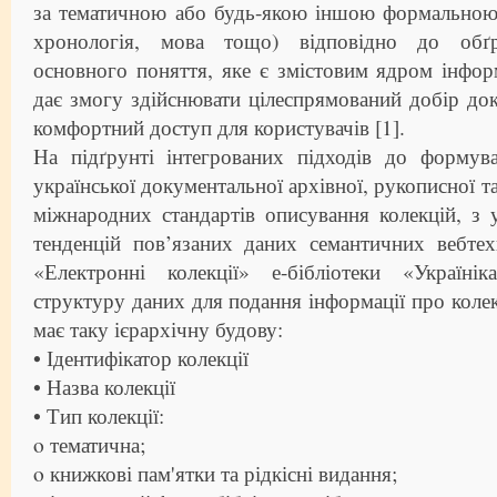
за тематичною або будь-якою іншою формальною 
хронологія, мова тощо) відповідно до обґр
основного поняття, яке є змістовим ядром інфо
дає змогу здійснювати цілеспрямований добір док
комфортний доступ для користувачів [1].
На підґрунті інтегрованих підходів до формув
української документальної архівної, рукописної 
міжнародних стандартів описування колекцій, з
тенденцій пов’язаних даних семантичних вебтех
«Електронні колекції» е-бібліотеки «Україні
структуру даних для подання інформації про коле
має таку ієрархічну будову:
• Ідентифікатор колекції
• Назва колекції
• Тип колекції:
o тематична;
o книжкові пам'ятки та рідкісні видання;