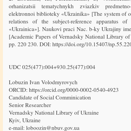
orhanizatsii tematychnykh zviazkiv predmetno
elektronnoi biblioteky «Ukrainika» [The system of o
relations of the subject-reference apparatus of 
«Ukrainica»]. Naukovi praci Nac. b-ky Ukrajiny ime
[Academic Papers of Vernadsky National Library of 
pp. 220 230. DOI: https://doi.org/10.15407/np.55.220
UDC 025(477):004+930.25(477):004
Lobuzin Ivan Volodmyrovych
ORCID: https://orcid.org/0000-0002-0540-4923
Candidate of Social Comminication
Senior Researcher
Vernadsky National Library of Ukraine
Kyiv, Ukraine
e-mail: loboozin@nbuv.gov.ua